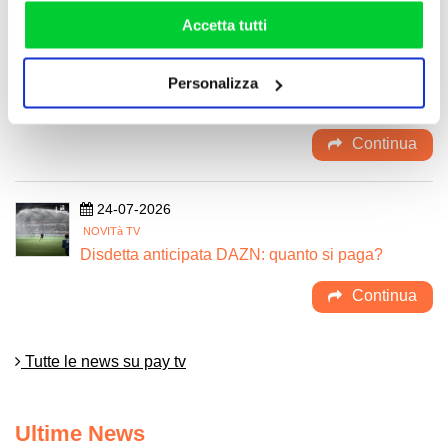
Notizie Pay TV
rifiutare o personalizzare il tuo consenso: cliccando sul
Accetta tutti
29-07-2026
tasto "Accetta tutti”, selezionando le diverse categorie di
NOVITà TV
cookies o installando solo i cookie strettamente
Dove vedere le partite di Serie A 2026-2027:
Personalizza
necessari.
calendario, DAZN, Sky e NOW
Continua
24-07-2026
NOVITà TV
Disdetta anticipata DAZN: quanto si paga?
Continua
Tutte le news su pay tv
Ultime News