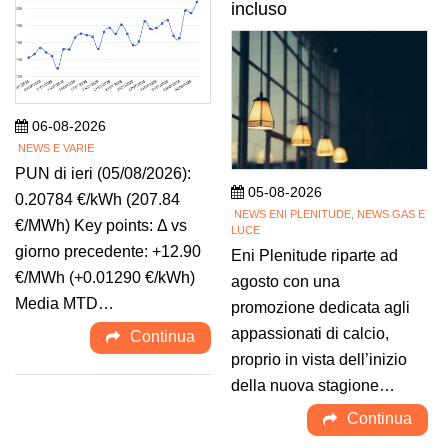
incluso
06-08-2026
NEWS E VARIE
PUN di ieri (05/08/2026):
05-08-2026
0.20784 €/kWh (207.84
NEWS ENI PLENITUDE, NEWS GAS E
€/MWh) Key points: Δ vs
LUCE
giorno precedente: +12.90
Eni Plenitude riparte ad
€/MWh (+0.01290 €/kWh)
agosto con una
Media MTD…
promozione dedicata agli
appassionati di calcio,
Continua
proprio in vista dell’inizio
della nuova stagione…
Continua