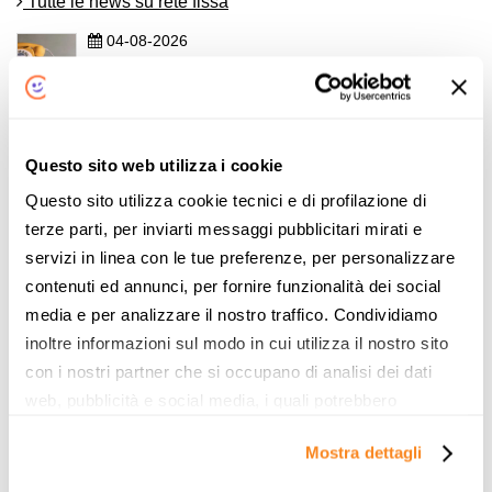
Tutte le news su rete fissa
04-08-2026
NEWS TELEFONIA, NEWS TIM, NEWS VODAFONE, NEWS
WINDTRE
Offerte solo voce casa di agosto 2026
Continua
Questo sito web utilizza i cookie
Questo sito utilizza cookie tecnici e di profilazione di
06-07-2026
terze parti, per inviarti messaggi pubblicitari mirati e
NEWS INTERNET CASA, NEWS TELEFONIA, NEWS TIM
servizi in linea con le tue preferenze, per personalizzare
Disattivare opzione voce TIM fisso: come fare e
contenuti ed annunci, per fornire funzionalità dei social
quanto conviene
media e per analizzare il nostro traffico. Condividiamo
inoltre informazioni sul modo in cui utilizza il nostro sito
Continua
con i nostri partner che si occupano di analisi dei dati
web, pubblicità e social media, i quali potrebbero
Tutte le news su mobile
combinarle con altre informazioni che ha fornito loro o
Mostra dettagli
che hanno raccolto dal suo utilizzo dei loro servizi. Vedi
la nostra
cookie policy
. Puoi liberamente prestare,