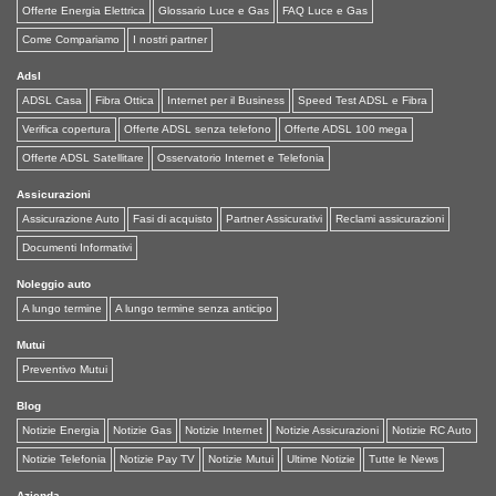
Offerte Energia Elettrica
Glossario Luce e Gas
FAQ Luce e Gas
Come Compariamo
I nostri partner
Adsl
ADSL Casa
Fibra Ottica
Internet per il Business
Speed Test ADSL e Fibra
Verifica copertura
Offerte ADSL senza telefono
Offerte ADSL 100 mega
Offerte ADSL Satellitare
Osservatorio Internet e Telefonia
Assicurazioni
Assicurazione Auto
Fasi di acquisto
Partner Assicurativi
Reclami assicurazioni
Documenti Informativi
Noleggio auto
A lungo termine
A lungo termine senza anticipo
Mutui
Preventivo Mutui
Blog
Notizie Energia
Notizie Gas
Notizie Internet
Notizie Assicurazioni
Notizie RC Auto
Notizie Telefonia
Notizie Pay TV
Notizie Mutui
Ultime Notizie
Tutte le News
Azienda