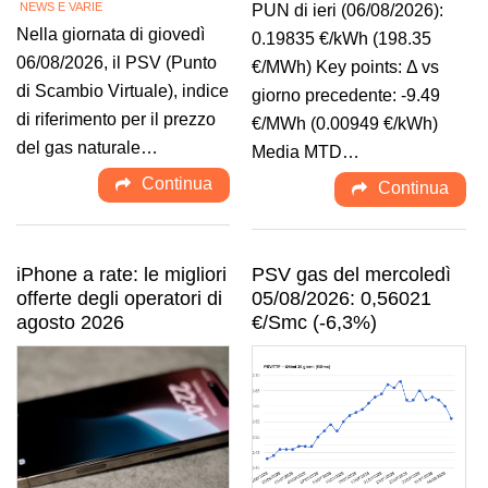
NEWS E VARIE
PUN di ieri (06/08/2026):
Nella giornata di giovedì
0.19835 €/kWh (198.35
06/08/2026, il PSV (Punto
€/MWh) Key points: Δ vs
di Scambio Virtuale), indice
giorno precedente: -9.49
di riferimento per il prezzo
€/MWh (0.00949 €/kWh)
del gas naturale…
Media MTD…
Continua
Continua
iPhone a rate: le migliori
PSV gas del mercoledì
offerte degli operatori di
05/08/2026: 0,56021
agosto 2026
€/Smc (-6,3%)