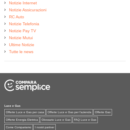
Notizie Internet
Notizie Assicurazioni
RC Auto
Notizie Telefonia
Notizie Pay TV
Notizie Mutui
Ultime Notizie
Tutte le news
Luce e Gas
Offerte Luce e Gas per casa
Offerte Luce e Gas per l'azienda
Offerte Gas
Offerte Energia Elettrica
Glossario Luce e Gas
FAQ Luce e Gas
Come Compariamo
I nostri partner