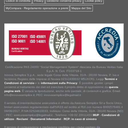
Codice di condotta
Privacy
Gestione consensi privacy
Cookie policy
MyCompara - Regolamento operazione a premi
Mappa del Sito
Certificazione PAS 24000 "Social Management System" rilasciata da Bureau Veritas Italia
S.p.A. N. Cert. IT333718-1
Innova Semplice S.p.A., sede legale Corso della Vittoria, 31/A - 28100 Novara. P. Iva e
Iscrizione Registro delle Imprese di Novara 02312430032 M5UXCR1. Leggi
Termini e
Condizioni di servizio
e le
informazioni sulla Privacy
. È possibile gestire i propri
consensi al trattamento dei dati ed esercitare il proprio diritto di opposizione da
questa
pagina web
. È vietata la riproduzione, anche solo parziale, di contenuti e grafica. Email:
info@innovasemplice.it; PEC: innovasemplice@legalmail.it
Il servizio di intermediazione assicurativa è offerto da Assicura Semplice Srl a Socio Unico,
broker assicurativo regolamentato dall'IVASS ed iscritto al RUI con numero B000576481 il
09/06/2017, P.IVA 02524610033, Indirizzo: Corso della Vittoria, 31/A - 28100 Novara (NO)
- PEC: assicurasemplice@legalmail.it - Telefono: +39 02 20011403.
MUP
-
Condizioni di
utilizzo
-
Reclami
-
Documenti Informativi
-
RCP: in caso di sinistro
Il servizio di comparazione e mediazione creditizia per i mutui ospitato da