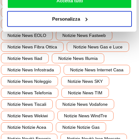
Accetta tutti
Notizie News Canone RAI
Notizie News Cellulari
tasto "Accetta tutti”, selezionando le diverse categorie di
Notizie News e Varie
Notizie News Edison
cookies o installando solo i cookie strettamente
Personalizza
necessari.
Notizie News Enel
Notizie News ENI Plenitude
Notizie News EOLO
Notizie News Fastweb
Notizie News Fibra Ottica
Notizie News Gas e Luce
Notizie News Iliad
Notizie News Illumia
Notizie News Infostrada
Notizie News Internet Casa
Notizie News Noleggio
Notizie News SKY
Notizie News Telefonia
Notizie News TIM
Notizie News Tiscali
Notizie News Vodafone
Notizie News Wekiwi
Notizie News WindTre
Notizie Notizie Acea
Notizie Notizie Gas
Notizie Novità Energia
Notizie Novità Iren Mercato