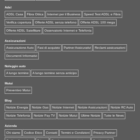
Adsl
ADSL Casa
Fibra Ottica
Internet per il Business
Speed Test ADSL e Fibra
Verifica copertura
Offerte ADSL senza telefono
Offerte ADSL 100 mega
Offerte ADSL Satellitare
Osservatorio Internet e Telefonia
Assicurazioni
Assicurazione Auto
Fasi di acquisto
Partner Assicurativi
Reclami assicurazioni
Documenti Informativi
Noleggio auto
A lungo termine
A lungo termine senza anticipo
Mutui
Preventivo Mutui
Blog
Notizie Energia
Notizie Gas
Notizie Internet
Notizie Assicurazioni
Notizie RC Auto
Notizie Telefonia
Notizie Pay TV
Notizie Mutui
Ultime Notizie
Tutte le News
Azienda
Chi siamo
Codice Etico
Contatti
Termini e Condizioni
Privacy Partner