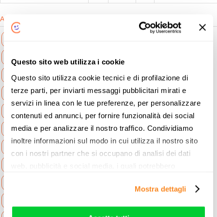
Argomenti in evidenza
Notizie Aziende e Professionisti
Notizie Come risparmiare
Questo sito web utilizza i cookie
Notizie Consigli per gli acquisti
Questo sito utilizza cookie tecnici e di profilazione di
terze parti, per inviarti messaggi pubblicitari mirati e
Notizie Energia Rinnovabile
servizi in linea con le tue preferenze, per personalizzare
Notizie Leggi Norme Regole
Notizie Mediaset
contenuti ed annunci, per fornire funzionalità dei social
media e per analizzare il nostro traffico. Condividiamo
Notizie News Assicurazione Casa
inoltre informazioni sul modo in cui utilizza il nostro sito
Notizie News Assicurazione Moto
con i nostri partner che si occupano di analisi dei dati
Notizie News Assicurazioni
web, pubblicità e social media, i quali potrebbero
combinarle con altre informazioni che ha fornito loro o
Notizie News Assicurazioni Auto
Mostra dettagli
che hanno raccolto dal suo utilizzo dei loro servizi. Vedi
Notizie News Assistenza casa
la nostra
cookie policy
. Puoi liberamente prestare,
rifiutare o personalizzare il tuo consenso: cliccando sul