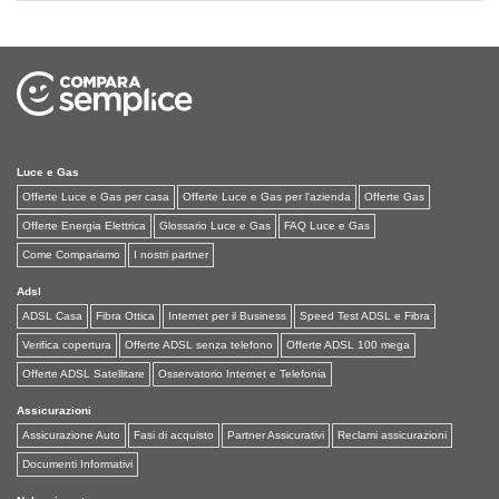
Luce e Gas
Offerte Luce e Gas per casa
Offerte Luce e Gas per l'azienda
Offerte Gas
Offerte Energia Elettrica
Glossario Luce e Gas
FAQ Luce e Gas
Come Compariamo
I nostri partner
Adsl
ADSL Casa
Fibra Ottica
Internet per il Business
Speed Test ADSL e Fibra
Verifica copertura
Offerte ADSL senza telefono
Offerte ADSL 100 mega
Offerte ADSL Satellitare
Osservatorio Internet e Telefonia
Assicurazioni
Assicurazione Auto
Fasi di acquisto
Partner Assicurativi
Reclami assicurazioni
Documenti Informativi