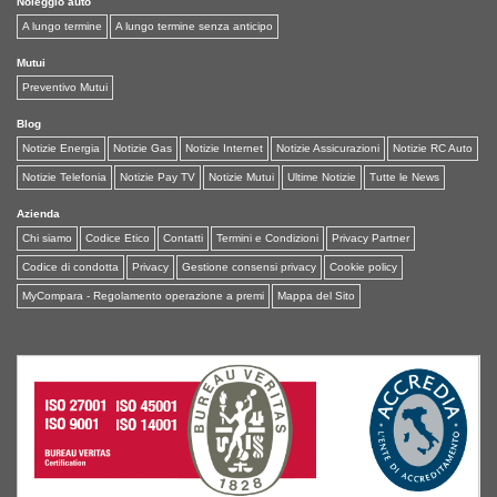
Noleggio auto
A lungo termine
A lungo termine senza anticipo
Mutui
Preventivo Mutui
Blog
Notizie Energia
Notizie Gas
Notizie Internet
Notizie Assicurazioni
Notizie RC Auto
Notizie Telefonia
Notizie Pay TV
Notizie Mutui
Ultime Notizie
Tutte le News
Azienda
Chi siamo
Codice Etico
Contatti
Termini e Condizioni
Privacy Partner
Codice di condotta
Privacy
Gestione consensi privacy
Cookie policy
MyCompara - Regolamento operazione a premi
Mappa del Sito