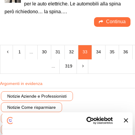
per le auto elettriche. Le automobili alla spina
però richiedono… la spina….
Continua
1
...
30
31
32
33
34
35
36
...
319
Argomenti in evidenza
Notizie Aziende e Professionisti
Notizie Come risparmiare
Notizie Consigli per gli acquisti
Notizie Energia Rinnovabile