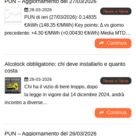
PUN – Aggiornamento del 27/03/2026
28-03-2026
News e Varie
PUN di ieri (27/03/2026): 0.14835
€/kWh (148.35 €/MWh) Key points: Δ vs giorno
precedente: +4.30 €/MWh (+0.00430 €/kWh) Media MTD…
Continua
Alcolock obbligatorio: chi deve installarlo e quanto
costa
28-03-2026
News e Varie
Chi ha il vizio di bere troppo, dopo
la legge in vigore dal 14 dicembre 2024, andrà
incontro a diverse…
Continua
PUN – Aggiornamento del 26/03/2026