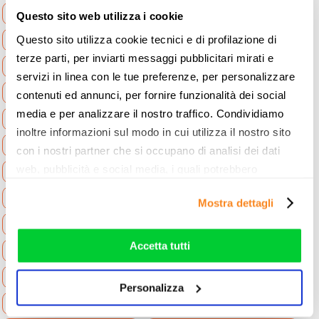
Notizie Leggi Norme Regole
Notizie Mediaset
Questo sito web utilizza i cookie
Questo sito utilizza cookie tecnici e di profilazione di
Notizie News Assicurazione Casa
terze parti, per inviarti messaggi pubblicitari mirati e
Notizie News Assicurazione Moto
servizi in linea con le tue preferenze, per personalizzare
Notizie News Assicurazioni
contenuti ed annunci, per fornire funzionalità dei social
media e per analizzare il nostro traffico. Condividiamo
Notizie News Assicurazioni Auto
inoltre informazioni sul modo in cui utilizza il nostro sito
Notizie News Assistenza casa
con i nostri partner che si occupano di analisi dei dati
web, pubblicità e social media, i quali potrebbero
Notizie News Canone RAI
Notizie News Cellulari
combinarle con altre informazioni che ha fornito loro o
Notizie News e Varie
Notizie News Edison
Mostra dettagli
che hanno raccolto dal suo utilizzo dei loro servizi. Vedi
la nostra
cookie policy
. Puoi liberamente prestare,
Notizie News Enel
Notizie News ENI Plenitude
rifiutare o personalizzare il tuo consenso: cliccando sul
Accetta tutti
Notizie News EOLO
Notizie News Fastweb
tasto "Accetta tutti”, selezionando le diverse categorie di
Notizie News Fibra Ottica
Notizie News Gas e Luce
cookies o installando solo i cookie strettamente
Personalizza
necessari.
Notizie News Iliad
Notizie News Illumia