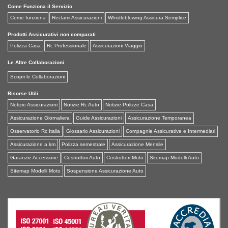
Come Funziona il Servizio
Come funziona
Reclami Assicurazioni
Whistleblowing Assicura Semplice
Prodotti Assicurativi non comparati
Polizza Casa
Rc Professionale
Assicurazioni Viaggio
Le Altre Collaborazioni
Scopri le Collaborazioni
Risorse Utili
Notizie Assicurazioni
Notizie Rc Auto
Notizie Polizze Casa
Assicurazione Giornaliera
Guide Assicurazioni
Assicurazione Temporanea
Osservatorio Rc Italia
Glossario Assicurazioni
Compagnie Assicurative e Intermediari
Assicurazione a km
Polizza semestrale
Assicurazione Mensile
Garanzie Accessorie
Costruttori Auto
Costruttori Moto
Sitemap Modelli Auto
Sitemap Modelli Moto
Sospensione Assicurazione Auto