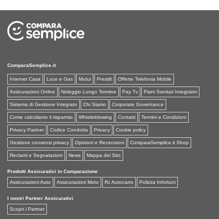
ComparaSemplice.it
Internet Casa
Luce e Gas
Mutui
Prestiti
Offerte Telefonia Mobile
Assicurazioni Online
Noleggio Lungo Termine
Pay Tv
Piani Sanitari Integrativi
Sistema di Gestione Integrato
Chi Siamo
Corporate Governance
Come calcoliamo il risparmio
Whistleblowing
Contatti
Termini e Condizioni
Privacy Partner
Codice Condotta
Privacy
Cookie policy
Gestione consensi privacy
Opinioni e Recensioni
ComparaSemplice.it Shop
Reclami e Segnalazioni
News
Mappa del Sito
Prodotti Assicurativi in Comparazione
Assicurazioni Auto
Assicurazioni Moto
Rc Autocarro
Polizza Infortuni
I nostri Partner Assicurativi
Scopri i Partner