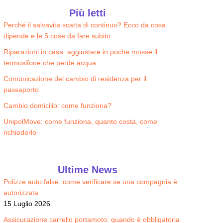
Più letti
Perché il salvavita scatta di continuo? Ecco da cosa
Richiedi il preventivo
Richiedi il preventivo
dipende e le 5 cose da fare subito
Confronta e risparmia
Confronta e risparmia
SCOPRI OFFERTA
SCOPRI OFFERTA
Riparazioni in casa: aggiustare in poche mosse il
termosifone che perde acqua
Comunicazione del cambio di residenza per il
passaporto
Cambio domicilio: come funziona?
UnipolMove: come funziona, quanto costa, come
richiederlo
Ultime News
Polizze auto false: come verificare se una compagnia è
autorizzata
15 Luglio 2026
Assicurazione carrello portamoto: quando è obbligatoria