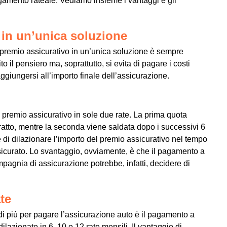
pagamento rateale. Vediamo insieme i vantaggi e gli
 in un’unica soluzione
 premio assicurativo in un’unica soluzione è sempre
o il pensiero ma, soprattutto, si evita di pagare i costi
aggiungersi all’importo finale dell’assicurazione.
premio assicurativo in sole due rate. La prima quota
ratto, mentre la seconda viene saldata dopo i successivi 6
 di dilazionare l’importo del premio assicurativo nel tempo
icurato. Lo svantaggio, ovviamente, è che il pagamento a
pagnia di assicurazione potrebbe, infatti, decidere di
te
di più per pagare l’assicurazione auto è il pagamento a
ilazionato in 6, 10 o 12 rate mensili. Il vantaggio di