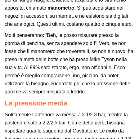
apposito, chiamato
manometro
. Si può acquistare nei
negozi di accessori, su internet, e ne esistono sia digitali
che analogici. Questi ultimi, costano quattro o cinque euro.
Molti penseranno: “
Beh, le posso misurare presso la
pompa di benzina, senza spendere soldi!
“. Vero, se non
fosse che il manometro che troverete lì, se non è nuovo, ha
preso la metà delle botte che ha preso Mike Tyson nella
sua vita. Al 99% sarà starato, ergo, non affidabile. Ecco
perché è meglio comprarsene uno, piccino, da poter
utilizzare la bisogno. Ricordate poi che la pressione delle
gomme va sempre misurata a freddo.
La pressione media
Solitamente l’anteriore va messa a 2.1/2.3 bar, mentre la
posteriore sale a 2.2/2.5 bar. Come detto però, bisogna
rispettare quanto suggerito dal Costruttore. Le moto da
turismo, con grossi motori, possono anche arrivare a 2.9/3