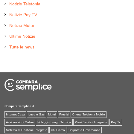
Notizie Telefonia
Notizie Pay TV
Notizie Mutui
Ultime Notizie
Tutte le news
ComparaSemplice.it
Internet Casa
Luce e Gas
Mutui
Prestiti
Offerte Telefonia Mobile
Assicurazioni Online
Noleggio Lungo Termine
Piani Sanitari Integrativi
Pay Tv
Sistema di Gestione Integrato
Chi Siamo
Corporate Governance