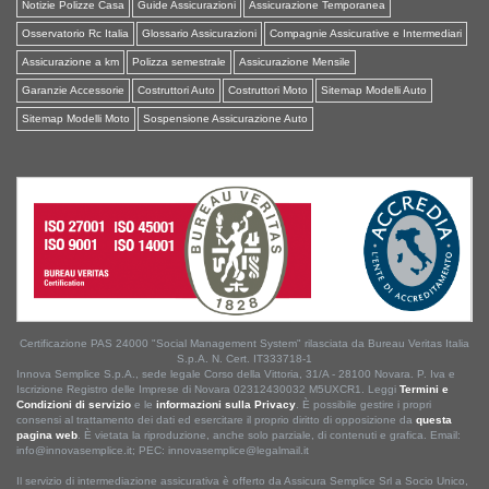
Notizie Polizze Casa
Guide Assicurazioni
Assicurazione Temporanea
Osservatorio Rc Italia
Glossario Assicurazioni
Compagnie Assicurative e Intermediari
Assicurazione a km
Polizza semestrale
Assicurazione Mensile
Garanzie Accessorie
Costruttori Auto
Costruttori Moto
Sitemap Modelli Auto
Sitemap Modelli Moto
Sospensione Assicurazione Auto
Certificazione PAS 24000 "Social Management System" rilasciata da Bureau Veritas Italia
S.p.A. N. Cert. IT333718-1
Innova Semplice S.p.A., sede legale Corso della Vittoria, 31/A - 28100 Novara. P. Iva e
Iscrizione Registro delle Imprese di Novara 02312430032 M5UXCR1. Leggi
Termini e
Condizioni di servizio
e le
informazioni sulla Privacy
. È possibile gestire i propri
consensi al trattamento dei dati ed esercitare il proprio diritto di opposizione da
questa
pagina web
. È vietata la riproduzione, anche solo parziale, di contenuti e grafica. Email:
info@innovasemplice.it; PEC: innovasemplice@legalmail.it
Il servizio di intermediazione assicurativa è offerto da Assicura Semplice Srl a Socio Unico,