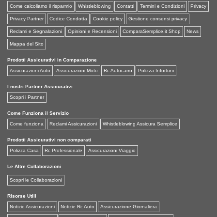
Come calcoliamo il risparmio
Whistleblowing
Contatti
Termini e Condizioni
Privacy
Privacy Partner
Codice Condotta
Cookie policy
Gestione consensi privacy
Reclami e Segnalazioni
Opinioni e Recensioni
ComparaSemplice.it Shop
News
Mappa del Sito
Prodotti Assicurativi in Comparazione
Assicurazioni Auto
Assicurazioni Moto
Rc Autocarro
Polizza Infortuni
I nostri Partner Assicurativi
Scopri i Partner
Come Funziona il Servizio
Come funziona
Reclami Assicurazioni
Whistleblowing Assicura Semplice
Prodotti Assicurativi non comparati
Polizza Casa
Rc Professionale
Assicurazioni Viaggio
Le Altre Collaborazioni
Scopri le Collaborazioni
Risorse Utili
Notizie Assicurazioni
Notizie Rc Auto
Assicurazione Giornaliera