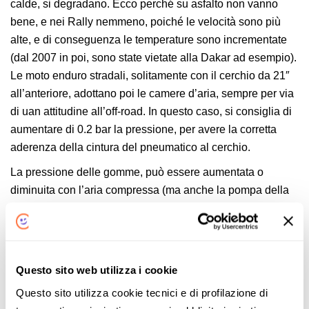
calde, si degradano. Ecco perché su asfalto non vanno
bene, e nei Rally nemmeno, poiché le velocità sono più
alte, e di conseguenza le temperature sono incrementate
(dal 2007 in poi, sono state vietate alla Dakar ad esempio).
Le moto enduro stradali, solitamente con il cerchio da 21″
all’anteriore, adottano poi le camere d’aria, sempre per via
di uan attitudine all’off-road. In questo caso, si consiglia di
aumentare di 0.2 bar la pressione, per avere la corretta
aderenza della cintura del pneumatico al cerchio.
La pressione delle gomme, può essere aumentata o
diminuita con l’aria compressa (ma anche la pompa della
bicicletta va bene, a patto che preveda la valvola di tipo
Schrader, la Presta, quella sottile per capirsi, non ce la fa),
tramite la già citata
valvola
. Questa è la “porta d’ingresso”
dell’interno del pneumatico. Se ha la parte in gomma, deve
Questo sito web utilizza i cookie
essere sostituita ad ogni cambio pneumatici (si indurisce
Questo sito utilizza cookie tecnici e di profilazione di
con il tempo), mentre se è di quelle che si avvitano