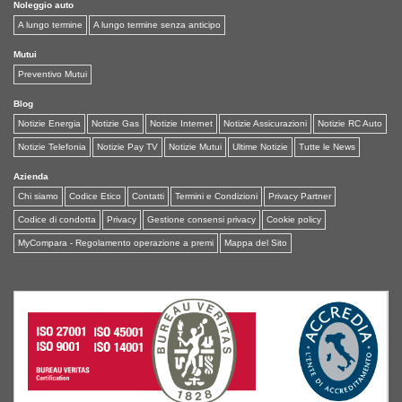
Noleggio auto
A lungo termine
A lungo termine senza anticipo
Mutui
Preventivo Mutui
Blog
Notizie Energia
Notizie Gas
Notizie Internet
Notizie Assicurazioni
Notizie RC Auto
Notizie Telefonia
Notizie Pay TV
Notizie Mutui
Ultime Notizie
Tutte le News
Azienda
Chi siamo
Codice Etico
Contatti
Termini e Condizioni
Privacy Partner
Codice di condotta
Privacy
Gestione consensi privacy
Cookie policy
MyCompara - Regolamento operazione a premi
Mappa del Sito