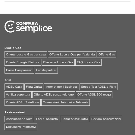
Luce e Gas
Offerte Luce e Gas per casa
Offerte Luce e Gas per l'azienda
Offerte Gas
Offerte Energia Elettrica
Glossario Luce e Gas
FAQ Luce e Gas
Come Compariamo
I nostri partner
Adsl
ADSL Casa
Fibra Ottica
Internet per il Business
Speed Test ADSL e Fibra
Verifica copertura
Offerte ADSL senza telefono
Offerte ADSL 100 mega
Offerte ADSL Satellitare
Osservatorio Internet e Telefonia
Assicurazioni
Assicurazione Auto
Fasi di acquisto
Partner Assicurativi
Reclami assicurazioni
Documenti Informativi