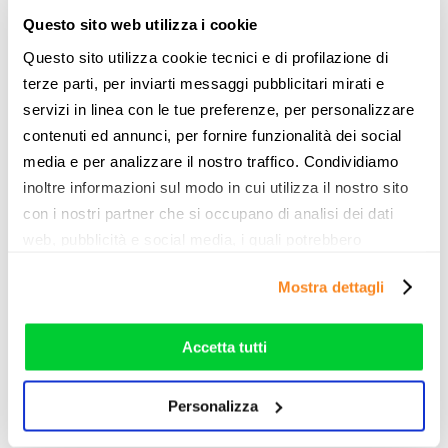
Non perderti neanche un’occasione di risparmio
Questo sito web utilizza i cookie
Questo sito utilizza cookie tecnici e di profilazione di
terze parti, per inviarti messaggi pubblicitari mirati e
servizi in linea con le tue preferenze, per personalizzare
Entra in MyCompara
contenuti ed annunci, per fornire funzionalità dei social
È GRATIS
media e per analizzare il nostro traffico. Condividiamo
inoltre informazioni sul modo in cui utilizza il nostro sito
con i nostri partner che si occupano di analisi dei dati
web, pubblicità e social media, i quali potrebbero
combinarle con altre informazioni che ha fornito loro o
Mostra dettagli
che hanno raccolto dal suo utilizzo dei loro servizi. Vedi
la nostra
cookie policy
. Puoi liberamente prestare,
rifiutare o personalizzare il tuo consenso: cliccando sul
Accetta tutti
tasto "Accetta tutti”, selezionando le diverse categorie di
cookies o installando solo i cookie strettamente
Personalizza
necessari.