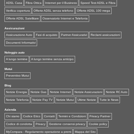
ADSL Casa
Fibra Ottica
Internet per il Business
Speed Test ADSL e Fibra
Verifica copertura
Offerte ADSL senza telefono
Offerte ADSL 100 mega
Offerte ADSL Satellitare
Osservatorio Internet e Telefonia
Assicurazioni
Assicurazione Auto
Fasi di acquisto
Partner Assicurativi
Reclami assicurazioni
Documenti Informativi
Noleggio auto
A lungo termine
A lungo termine senza anticipo
Mutui
Preventivo Mutui
Blog
Notizie Energia
Notizie Gas
Notizie Internet
Notizie Assicurazioni
Notizie RC Auto
Notizie Telefonia
Notizie Pay TV
Notizie Mutui
Ultime Notizie
Tutte le News
Azienda
Chi siamo
Codice Etico
Contatti
Termini e Condizioni
Privacy Partner
Codice di condotta
Privacy
Gestione consensi privacy
Cookie policy
MyCompara - Regolamento operazione a premi
Mappa del Sito