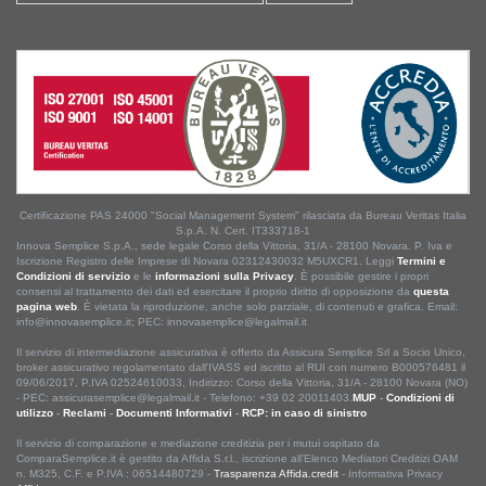
Certificazione PAS 24000 "Social Management System" rilasciata da Bureau Veritas Italia
S.p.A. N. Cert. IT333718-1
Innova Semplice S.p.A., sede legale Corso della Vittoria, 31/A - 28100 Novara. P. Iva e
Iscrizione Registro delle Imprese di Novara 02312430032 M5UXCR1. Leggi
Termini e
Condizioni di servizio
e le
informazioni sulla Privacy
. È possibile gestire i propri
consensi al trattamento dei dati ed esercitare il proprio diritto di opposizione da
questa
pagina web
. È vietata la riproduzione, anche solo parziale, di contenuti e grafica. Email:
info@innovasemplice.it; PEC: innovasemplice@legalmail.it
Il servizio di intermediazione assicurativa è offerto da Assicura Semplice Srl a Socio Unico,
broker assicurativo regolamentato dall'IVASS ed iscritto al RUI con numero B000576481 il
09/06/2017, P.IVA 02524610033, Indirizzo: Corso della Vittoria, 31/A - 28100 Novara (NO)
- PEC: assicurasemplice@legalmail.it - Telefono: +39 02 20011403.
MUP
-
Condizioni di
utilizzo
-
Reclami
-
Documenti Informativi
-
RCP: in caso di sinistro
Il servizio di comparazione e mediazione creditizia per i mutui ospitato da
ComparaSemplice.it è gestito da Affida S.r.l., iscrizione all'Elenco Mediatori Creditizi OAM
n. M325, C.F. e P.IVA : 06514480729 -
Trasparenza Affida.credit
- Informativa Privacy