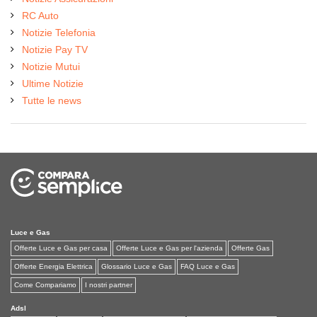
RC Auto
Notizie Telefonia
Notizie Pay TV
Notizie Mutui
Ultime Notizie
Tutte le news
Luce e Gas
Offerte Luce e Gas per casa
Offerte Luce e Gas per l'azienda
Offerte Gas
Offerte Energia Elettrica
Glossario Luce e Gas
FAQ Luce e Gas
Come Compariamo
I nostri partner
Adsl