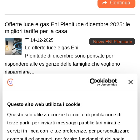
Continua
Offerte luce e gas Eni Plenitude dicembre 2025: le
migliori tariffe per la casa
14-12-2025
News ENI Plenitude
Le offerte luce e gas Eni
Plenitude di dicembre sono pensate per
rispondere alle esigenze delle famiglie che vogliono
risparmiare…
Continua
Offerte luce e gas novembre 2025: novità sulle
Questo sito web utilizza i cookie
tariffe!
Questo sito utilizza cookie tecnici e di profilazione di
21-11-2025
News Enel
terze parti, per inviarti messaggi pubblicitari mirati e
Con le offerte luce e gas novembre
servizi in linea con le tue preferenze, per personalizzare
2025 potresti avere la possibilità di bloccare i
contenuti ed annunci, per fornire funzionalità dei social