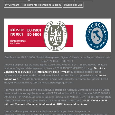
MyCompara - Regolamento operazione a premi
Mappa del Sito
Certificazione PAS 24000 "Social Management System" rilasciata da Bureau Veritas Italia
S.p.A. N. Cert. IT333718-1
Innova Semplice S.p.A., sede legale Corso della Vittoria, 31/A - 28100 Novara. P. Iva e
Iscrizione Registro delle Imprese di Novara 02312430032 M5UXCR1. Leggi
Termini e
Condizioni di servizio
e le
informazioni sulla Privacy
. È possibile gestire i propri
consensi al trattamento dei dati ed esercitare il proprio diritto di opposizione da
questa
pagina web
. È vietata la riproduzione, anche solo parziale, di contenuti e grafica. Email:
info@innovasemplice.it; PEC: innovasemplice@legalmail.it
Il servizio di intermediazione assicurativa è offerto da Assicura Semplice Srl a Socio Unico,
broker assicurativo regolamentato dall'IVASS ed iscritto al RUI con numero B000576481 il
09/06/2017, P.IVA 02524610033, Indirizzo: Corso della Vittoria, 31/A - 28100 Novara (NO)
- PEC: assicurasemplice@legalmail.it - Telefono: +39 02 20011403.
MUP
-
Condizioni di
utilizzo
-
Reclami
-
Documenti Informativi
-
RCP: in caso di sinistro
Il servizio di comparazione e mediazione creditizia per i mutui ospitato da
ComparaSemplice.it è gestito da Affida S.r.l., iscrizione all'Elenco Mediatori Creditizi OAM