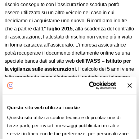
rischio conseguito con l’assicurazione scaduta potrà
essere utilizzato su un altro veicolo nel caso in cui
decidiamo di acquistarne uno nuovo. Ricordiamo inoltre
che a partire dal
1° luglio 2015
, alla scadenza del contratto
di assicurazione, l’attestato di rischio non viene più inviato
in forma cartacea all’assicurato. L’impresa assicuratrice
potrà recuperare il documento direttamente online su una
speciale banca dati sul sito web
dell’IVASS
– Istituto per
la vigilanza sulle assicurazioni
. Il calcolo dei 5 anni viene
fatto prendendo come riferimento il periodo che intercorre
tra la scadenza della vecchia polizza e la data di stipula
del nuovo contratto. Per sottoscrivere una nuova
assicurazione occorrerà fornire all’impresa assicuratrice
Questo sito web utilizza i cookie
l’atto di vendita del vecchio veicolo. Lo avete smarrito?
Questo sito utilizza cookie tecnici e di profilazione di
Nessun problema perché sarà possibile recuperarlo
terze parti, per inviarti messaggi pubblicitari mirati e
presso una delle sedi dell’ACI – Automobile Club Italia.
servizi in linea con le tue preferenze, per personalizzare
Comparasemplice.it
mette a confronto per voi le migliori