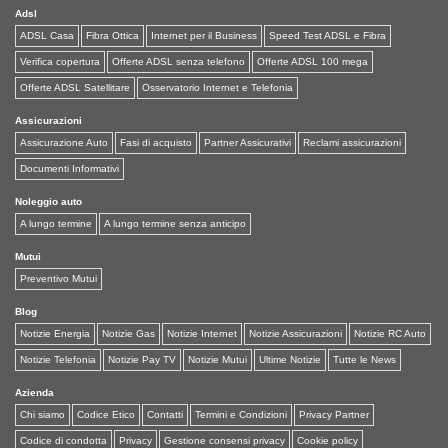
Adsl
ADSL Casa
Fibra Ottica
Internet per il Business
Speed Test ADSL e Fibra
Verifica copertura
Offerte ADSL senza telefono
Offerte ADSL 100 mega
Offerte ADSL Satellitare
Osservatorio Internet e Telefonia
Assicurazioni
Assicurazione Auto
Fasi di acquisto
Partner Assicurativi
Reclami assicurazioni
Documenti Informativi
Noleggio auto
A lungo termine
A lungo termine senza anticipo
Mutui
Preventivo Mutui
Blog
Notizie Energia
Notizie Gas
Notizie Internet
Notizie Assicurazioni
Notizie RC Auto
Notizie Telefonia
Notizie Pay TV
Notizie Mutui
Ultime Notizie
Tutte le News
Azienda
Chi siamo
Codice Etico
Contatti
Termini e Condizioni
Privacy Partner
Codice di condotta
Privacy
Gestione consensi privacy
Cookie policy