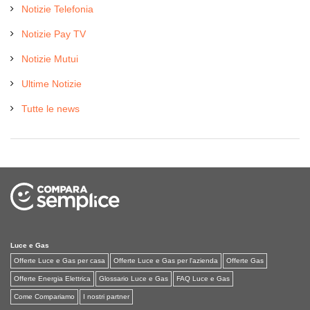
Notizie Telefonia
Notizie Pay TV
Notizie Mutui
Ultime Notizie
Tutte le news
Luce e Gas
Offerte Luce e Gas per casa
Offerte Luce e Gas per l'azienda
Offerte Gas
Offerte Energia Elettrica
Glossario Luce e Gas
FAQ Luce e Gas
Come Compariamo
I nostri partner