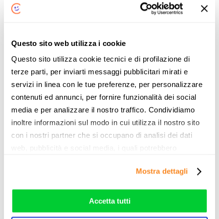
Articoli Correlati
Nessun correlato trovato.
Questo sito web utilizza i cookie
Questo sito utilizza cookie tecnici e di profilazione di
terze parti, per inviarti messaggi pubblicitari mirati e
servizi in linea con le tue preferenze, per personalizzare
contenuti ed annunci, per fornire funzionalità dei social
media e per analizzare il nostro traffico. Condividiamo
Noleggio Lungo Termine
inoltre informazioni sul modo in cui utilizza il nostro sito
con i nostri partner che si occupano di analisi dei dati
Scopri le migliori promozioni per il Noleggio Lungo
web, pubblicità e social media, i quali potrebbero
Termine di oggi!
combinarle con altre informazioni che ha fornito loro o
Mostra dettagli
che hanno raccolto dal suo utilizzo dei loro servizi. Vedi
CONFRONTA LE OFFERTE DI NOLEGGIO
la nostra
cookie policy
. Puoi liberamente prestare,
rifiutare o personalizzare il tuo consenso: cliccando sul
Accetta tutti
tasto "Accetta tutti”, selezionando le diverse categorie di
Non perderti neanche un’occasione di risparmio