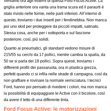
Veniamo ora agli esterni di questa Ford Focus Active. La
griglia anteriore ora vanta una trama scura ed il paraurti è
stato rivisto nelle forme, nelle parti inferiori. All’interno di
questo, troviamo i due inserti per i fendinebbia. Non manca
poi uno skid per proteggere da piccoli impatti, satinato.
Stessa cosa, anche per i sottoporta e sul fascione
posteriore, così, più solidi.
Quanto ai pneumatici, gli standard vedono misure di
215/55 su cerchi da 17 pollici, mentre cambia la spalla, da
50 se si parla dei 18 pollici. Sopra questi, troviamo i
differenti profili dei passaruota, ora in plastica grezza,
perfetti quando ci si infila nelle strade di campagna, così da
non graffiare e rovinare la normale verniciatura. I tecnici
Ford, hanno poi pensato di rivedere i colori, ma non manca
la possibilità di equipaggiare le Active con il bicolore, così
da avere il tetto di una differente tinta.
Ford Focus Active: le motorizzazioni