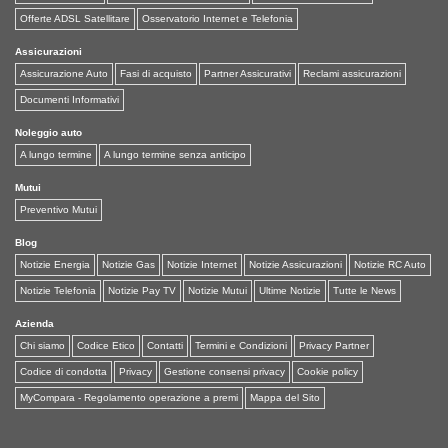
Offerte ADSL Satellitare
Osservatorio Internet e Telefonia
Assicurazioni
Assicurazione Auto
Fasi di acquisto
Partner Assicurativi
Reclami assicurazioni
Documenti Informativi
Noleggio auto
A lungo termine
A lungo termine senza anticipo
Mutui
Preventivo Mutui
Blog
Notizie Energia
Notizie Gas
Notizie Internet
Notizie Assicurazioni
Notizie RC Auto
Notizie Telefonia
Notizie Pay TV
Notizie Mutui
Ultime Notizie
Tutte le News
Azienda
Chi siamo
Codice Etico
Contatti
Termini e Condizioni
Privacy Partner
Codice di condotta
Privacy
Gestione consensi privacy
Cookie policy
MyCompara - Regolamento operazione a premi
Mappa del Sito