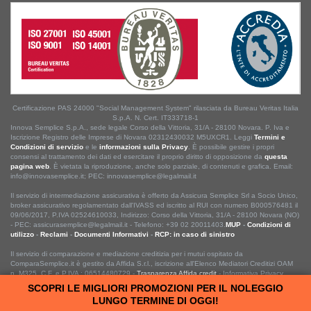
Certificazione PAS 24000 "Social Management System" rilasciata da Bureau Veritas Italia
S.p.A. N. Cert. IT333718-1
Innova Semplice S.p.A., sede legale Corso della Vittoria, 31/A - 28100 Novara. P. Iva e
Iscrizione Registro delle Imprese di Novara 02312430032 M5UXCR1. Leggi
Termini e
Condizioni di servizio
e le
informazioni sulla Privacy
. È possibile gestire i propri
consensi al trattamento dei dati ed esercitare il proprio diritto di opposizione da
questa
pagina web
. È vietata la riproduzione, anche solo parziale, di contenuti e grafica. Email:
info@innovasemplice.it; PEC: innovasemplice@legalmail.it
Il servizio di intermediazione assicurativa è offerto da Assicura Semplice Srl a Socio Unico,
broker assicurativo regolamentato dall'IVASS ed iscritto al RUI con numero B000576481 il
09/06/2017, P.IVA 02524610033, Indirizzo: Corso della Vittoria, 31/A - 28100 Novara (NO)
- PEC: assicurasemplice@legalmail.it - Telefono: +39 02 20011403.
MUP
-
Condizioni di
utilizzo
-
Reclami
-
Documenti Informativi
-
RCP: in caso di sinistro
Il servizio di comparazione e mediazione creditizia per i mutui ospitato da
ComparaSemplice.it è gestito da Affida S.r.l., iscrizione all'Elenco Mediatori Creditizi OAM
n. M325, C.F. e P.IVA : 06514480729 -
Trasparenza Affida.credit
- Informativa Privacy
Affida
.
SCOPRI LE MIGLIORI PROMOZIONI PER IL NOLEGGIO
LUNGO TERMINE DI OGGI!
ComparaSemplice.it © ® 2013 • 2026