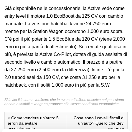
Già disponibile nelle concessionarie, la Active vede come
entry level il motore 1.0 EcoBoost da 125 CV con cambio
manuale. La versione hatchback viene 24.750 euro,
mentre per la Station Wagon occorrono 1.000 euro sopra.
C’è poi il più potente 1.5 EcoBlue da 120 CV (viene 2.000
euro in più a parità di allestimento). Se cercate qualcosa in
più, è prevista la Active Co-Pilot, dotata di guida assistita di
secondo livello e cambio automatico. Il prezzo è a partire
da 27.250 euro (2.500 euro la differenza). Infine, c’è poi la
2.0 turbodiesel da 150 CV, che costa 31.250 euro per la
hatchback, con il soliti 1.000 euro in più per la S.W.
Si invita il lettore a verificare che le eventuali offerte descritte nel post siano
ancora attivabili e vengano proposte alle stesse condizioni economiche
«
Come vendere un’auto: 5
Cosa sono i cavalli fiscali di
errori da evitare
un’auto? Quello che devi
assolutamente
sapere
»