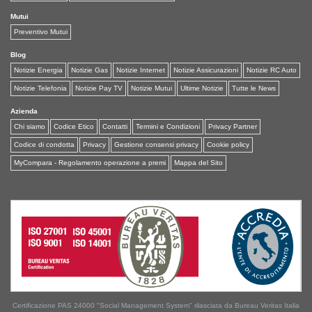
Mutui
Preventivo Mutui
Blog
Notizie Energia
Notizie Gas
Notizie Internet
Notizie Assicurazioni
Notizie RC Auto
Notizie Telefonia
Notizie Pay TV
Notizie Mutui
Ultime Notizie
Tutte le News
Azienda
Chi siamo
Codice Etico
Contatti
Termini e Condizioni
Privacy Partner
Codice di condotta
Privacy
Gestione consensi privacy
Cookie policy
MyCompara - Regolamento operazione a premi
Mappa del Sito
Certificazione PAS 24000 "Social Management System" rilasciata da Bureau Veritas Italia