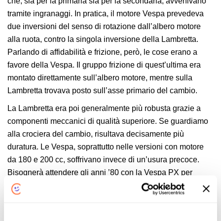
che, sia per la primaria sia per la secondaria, avvenivano
tramite ingranaggi. In pratica, il motore Vespa prevedeva
due inversioni del senso di rotazione dall’albero motore
alla ruota, contro la singola inversione della Lambretta.
Parlando di affidabilità e frizione, però, le cose erano a
favore della Vespa. Il gruppo frizione di quest’ultima era
montato direttamente sull’albero motore, mentre sulla
Lambretta trovava posto sull’asse primario del cambio.
La Lambretta era poi generalmente più robusta grazie a
componenti meccanici di qualità superiore. Se guardiamo
alla crociera del cambio, risultava decisamente più
duratura. Le Vespa, soprattutto nelle versioni con motore
da 180 e 200 cc, soffrivano invece di un’usura precoce.
Bisognerà attendere gli anni ’80 con la Vespa PX per
vedere l’introduzione della crociera piatta e del nuovo asse
secondario del cambio.
Al contrario, se guardiamo al sistema di aspirazione, le