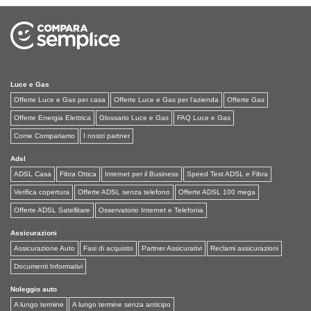
Luce e Gas
Offerte Luce e Gas per casa
Offerte Luce e Gas per l'azienda
Offerte Gas
Offerte Energia Elettrica
Glossario Luce e Gas
FAQ Luce e Gas
Come Compariamo
I nostri partner
Adsl
ADSL Casa
Fibra Ottica
Internet per il Business
Speed Test ADSL e Fibra
Verifica copertura
Offerte ADSL senza telefono
Offerte ADSL 100 mega
Offerte ADSL Satellitare
Osservatorio Internet e Telefonia
Assicurazioni
Assicurazione Auto
Fasi di acquisto
Partner Assicurativi
Reclami assicurazioni
Documenti Informativi
Noleggio auto
A lungo termine
A lungo termine senza anticipo