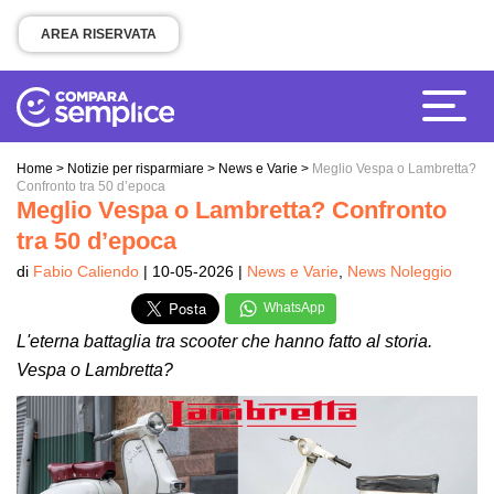
AREA RISERVATA
Home
>
Notizie per risparmiare
>
News e Varie
>
Meglio Vespa o Lambretta?
Confronto tra 50 d’epoca
Meglio Vespa o Lambretta? Confronto
tra 50 d’epoca
di
Fabio Caliendo
| 10-05-2026 |
News e Varie
,
News Noleggio
WhatsApp
L'eterna battaglia tra scooter che hanno fatto al storia.
Vespa o Lambretta?