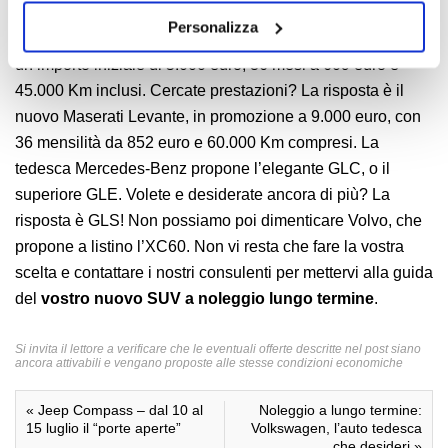
primo lo si mette in garage con un anticipo di 4.000 euro,
cookies o installando solo i cookie strettamente
Personalizza
36 mesi a 519 euro e 45.000 Km, il secondo, invece, vede
necessari.
un importo iniziale di 5.000 euro, 36 mesi a 609 euro e
45.000 Km inclusi. Cercate prestazioni? La risposta è il
nuovo Maserati Levante, in promozione a 9.000 euro, con
36 mensilità da 852 euro e 60.000 Km compresi. La
tedesca Mercedes-Benz propone l’elegante GLC, o il
superiore GLE. Volete e desiderate ancora di più? La
risposta è GLS! Non possiamo poi dimenticare Volvo, che
propone a listino l’XC60. Non vi resta che fare la vostra
scelta e contattare i nostri consulenti per mettervi alla guida
del
vostro nuovo SUV a noleggio lungo termine
.
Si invita il lettore a verificare che le eventuali offerte descritte nel post siano
ancora attivabili e vengano proposte alle stesse condizioni economiche
«
Jeep Compass – dal 10 al
Noleggio a lungo termine:
15 luglio il “porte aperte”
Volkswagen, l’auto tedesca
che desideri
»