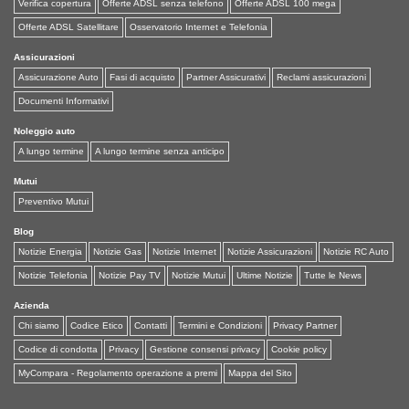
Verifica copertura
Offerte ADSL senza telefono
Offerte ADSL 100 mega
Offerte ADSL Satellitare
Osservatorio Internet e Telefonia
Assicurazioni
Assicurazione Auto
Fasi di acquisto
Partner Assicurativi
Reclami assicurazioni
Documenti Informativi
Noleggio auto
A lungo termine
A lungo termine senza anticipo
Mutui
Preventivo Mutui
Blog
Notizie Energia
Notizie Gas
Notizie Internet
Notizie Assicurazioni
Notizie RC Auto
Notizie Telefonia
Notizie Pay TV
Notizie Mutui
Ultime Notizie
Tutte le News
Azienda
Chi siamo
Codice Etico
Contatti
Termini e Condizioni
Privacy Partner
Codice di condotta
Privacy
Gestione consensi privacy
Cookie policy
MyCompara - Regolamento operazione a premi
Mappa del Sito