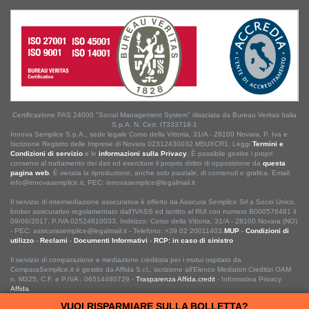
Certificazione PAS 24000 "Social Management System" rilasciata da Bureau Veritas Italia
S.p.A. N. Cert. IT333718-1
Innova Semplice S.p.A., sede legale Corso della Vittoria, 31/A - 28100 Novara. P. Iva e
Iscrizione Registro delle Imprese di Novara 02312430032 M5UXCR1. Leggi
Termini e
Condizioni di servizio
e le
informazioni sulla Privacy
. È possibile gestire i propri
consensi al trattamento dei dati ed esercitare il proprio diritto di opposizione da
questa
pagina web
. È vietata la riproduzione, anche solo parziale, di contenuti e grafica. Email:
info@innovasemplice.it; PEC: innovasemplice@legalmail.it
Il servizio di intermediazione assicurativa è offerto da Assicura Semplice Srl a Socio Unico,
broker assicurativo regolamentato dall'IVASS ed iscritto al RUI con numero B000576481 il
09/06/2017, P.IVA 02524610033, Indirizzo: Corso della Vittoria, 31/A - 28100 Novara (NO)
- PEC: assicurasemplice@legalmail.it - Telefono: +39 02 20011403.
MUP
-
Condizioni di
utilizzo
-
Reclami
-
Documenti Informativi
-
RCP: in caso di sinistro
Il servizio di comparazione e mediazione creditizia per i mutui ospitato da
ComparaSemplice.it è gestito da Affida S.r.l., iscrizione all'Elenco Mediatori Creditizi OAM
n. M325, C.F. e P.IVA : 06514480729 -
Trasparenza Affida.credit
- Informativa Privacy
Affida
.
VUOI RISPARMIARE SULLA BOLLETTA?
ComparaSemplice.it © ® 2013 • 2026