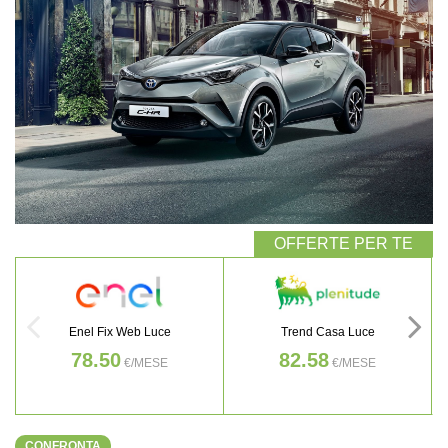
Enel Fix Web Luce
Trend Casa Luce
78.50
82.58
€/MESE
€/MESE
CONFRONTA