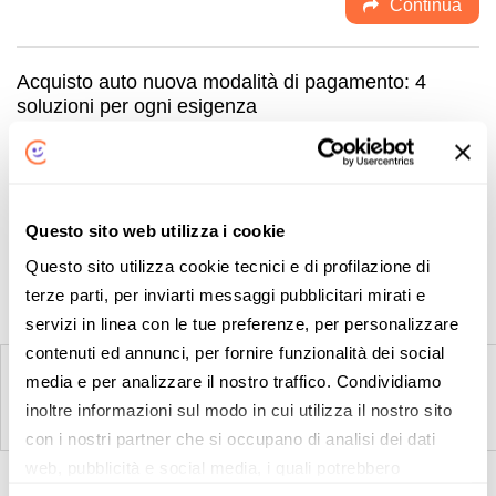
Continua
Acquisto auto nuova modalità di pagamento: 4
soluzioni per ogni esigenza
06-09-2019
News Noleggio
L’acquisto di un’auto nuova
genera sempre grande emozione all’idea delle
esperienze che si potranno fare a bordo del veicolo, ma…
Questo sito web utilizza i cookie
Continua
Questo sito utilizza cookie tecnici e di profilazione di
terze parti, per inviarti messaggi pubblicitari mirati e
servizi in linea con le tue preferenze, per personalizzare
contenuti ed annunci, per fornire funzionalità dei social
1
...
47
48
49
50
51
52
53
media e per analizzare il nostro traffico. Condividiamo
inoltre informazioni sul modo in cui utilizza il nostro sito
68
con i nostri partner che si occupano di analisi dei dati
web, pubblicità e social media, i quali potrebbero