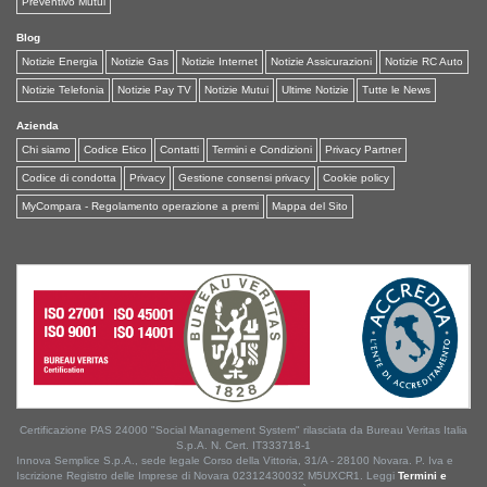
Preventivo Mutui
Blog
Notizie Energia
Notizie Gas
Notizie Internet
Notizie Assicurazioni
Notizie RC Auto
Notizie Telefonia
Notizie Pay TV
Notizie Mutui
Ultime Notizie
Tutte le News
Azienda
Chi siamo
Codice Etico
Contatti
Termini e Condizioni
Privacy Partner
Codice di condotta
Privacy
Gestione consensi privacy
Cookie policy
MyCompara - Regolamento operazione a premi
Mappa del Sito
Certificazione PAS 24000 "Social Management System" rilasciata da Bureau Veritas Italia
S.p.A. N. Cert. IT333718-1
Innova Semplice S.p.A., sede legale Corso della Vittoria, 31/A - 28100 Novara. P. Iva e
Iscrizione Registro delle Imprese di Novara 02312430032 M5UXCR1. Leggi
Termini e