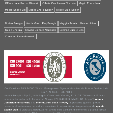
Offerte Luce Prezzo Bloccato
Offerte Gas Prezzo Bloccato
Meglio Enel o Iren
Meglio Enel o Eni
Meglio Enel o Edison
Meglio Eni o Edison
Notizie Energia
Notizie Gas
Faq Energia
Maggior Tutela
Mercato Libero
Guide Energia
Servizio Elettrico Nazionale
Sitemap Luce e Gas
Consumo Elettrodomestici
Certificazione PAS 24000 "Social Management System" rilasciata da Bureau Veritas Italia
S.p.A. N. Cert. IT333718-1
Innova Semplice S.p.A., sede legale Corso della Vittoria, 31/A - 28100 Novara. P. Iva e
Iscrizione Registro delle Imprese di Novara 02312430032 M5UXCR1. Leggi
Termini e
Condizioni di servizio
e le
informazioni sulla Privacy
. È possibile gestire i propri
consensi al trattamento dei dati ed esercitare il proprio diritto di opposizione da
questa
pagina web
. È vietata la riproduzione, anche solo parziale, di contenuti e grafica. Email: