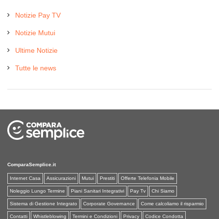
Notizie Pay TV
Notizie Mutui
Ultime Notizie
Tutte le news
ComparaSemplice.it
Internet Casa
Assicurazioni
Mutui
Prestiti
Offerte Telefonia Mobile
Noleggio Lungo Termine
Piani Sanitari Integrativi
Pay Tv
Chi Siamo
Sistema di Gestione Integrato
Corporate Governance
Come calcoliamo il risparmio
Contatti
Whistleblowing
Termini e Condizioni
Privacy
Codice Condotta