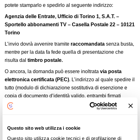
potete stamparlo e spedirlo al seguente indirizzo:
Agenzia delle Entrate, Ufficio di Torino 1, S.A.T. –
Sportello abbonamenti TV – Casella Postale 22 – 10121
Torino
L’invio dovrà avvenire tramite
raccomandata
senza busta,
mentre per la data fa fede quella di presentazione che
risulta dal
timbro postale.
O ancora, la domanda può essere inoltrata
via posta
elettronica certificata (PEC)
. L’indirizzo al quale spedire il
tutto (modulo di dichiarazione sostitutiva di esenzione e
copia di documento d’identità valido, entrambi firmati
digitalmente) è il seguente:
cp22.sat@postacertificata.rai.it
La consegna dell’esenzione
può anche avvenire a mano
Questo sito web utilizza i cookie
presso qualsiasi ufficio territoriale dell’Agenzia delle
Questo sito utilizza cookie tecnici e di profilazione di