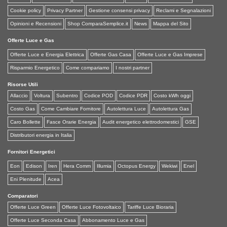
Cookie policy
Privacy Partner
Gestione consensi privacy
Reclami e Segnalazioni
Opinioni e Recensioni
Shop ComparaSemplice.it
News
Mappa del Sito
Offerte Luce e Gas
Offerte Luce e Energia Elettrica
Offerte Gas Casa
Offerte Luce e Gas Imprese
Risparmio Energetico
Come compariamo
I nostri partner
Risorse Utili
Allaccio
Voltura
Subentro
Codice POD
Codice PDR
Costo kWh oggi
Costo Gas
Come Cambiare Fornitore
Autolettura Luce
Autolettura Gas
Caro Bollette
Fasce Orarie Energia
Audit energetico elettrodomestici
GSE
Distributori energia in Italia
Fornitori Energetici
Eon
Edison
Iren
Hera Comm
Illumia
Octopus Energy
Wekiwi
Enel
Eni Plenitude
Acea
Comparatori
Offerte Luce Green
Offerte Luce Fotovoltaico
Tariffe Luce Bioraria
Offerte Luce Seconda Casa
Abbonamento Luce e Gas