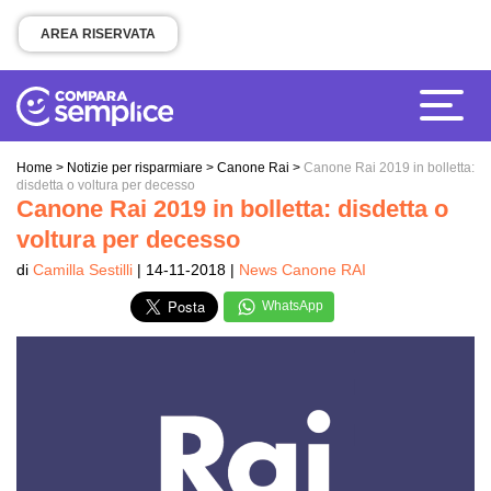
AREA RISERVATA
Home
>
Notizie per risparmiare
>
Canone Rai
>
Canone Rai 2019 in bolletta:
disdetta o voltura per decesso
Canone Rai 2019 in bolletta: disdetta o
voltura per decesso
di
Camilla Sestilli
| 14-11-2018 |
News Canone RAI
WhatsApp