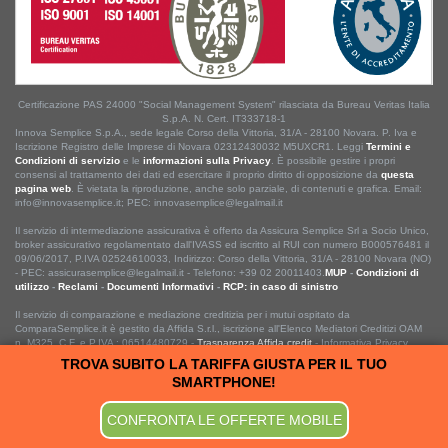
Certificazione PAS 24000 "Social Management System" rilasciata da Bureau Veritas Italia
S.p.A. N. Cert. IT333718-1
Innova Semplice S.p.A., sede legale Corso della Vittoria, 31/A - 28100 Novara. P. Iva e
Iscrizione Registro delle Imprese di Novara 02312430032 M5UXCR1. Leggi
Termini e
Condizioni di servizio
e le
informazioni sulla Privacy
. È possibile gestire i propri
consensi al trattamento dei dati ed esercitare il proprio diritto di opposizione da
questa
pagina web
. È vietata la riproduzione, anche solo parziale, di contenuti e grafica. Email:
info@innovasemplice.it; PEC: innovasemplice@legalmail.it
Il servizio di intermediazione assicurativa è offerto da Assicura Semplice Srl a Socio Unico,
broker assicurativo regolamentato dall'IVASS ed iscritto al RUI con numero B000576481 il
09/06/2017, P.IVA 02524610033, Indirizzo: Corso della Vittoria, 31/A - 28100 Novara (NO)
- PEC: assicurasemplice@legalmail.it - Telefono: +39 02 20011403.
MUP
-
Condizioni di
utilizzo
-
Reclami
-
Documenti Informativi
-
RCP: in caso di sinistro
Il servizio di comparazione e mediazione creditizia per i mutui ospitato da
ComparaSemplice.it è gestito da Affida S.r.l., iscrizione all'Elenco Mediatori Creditizi OAM
n. M325, C.F. e P.IVA : 06514480729 -
Trasparenza Affida.credit
- Informativa Privacy
Affida
.
TROVA SUBITO LA TARIFFA GIUSTA PER IL TUO
SMARTPHONE!
ComparaSemplice.it © ® 2013 • 2026
CONFRONTA LE OFFERTE MOBILE