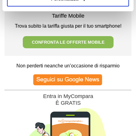
necessari.
Tariffe Mobile
Trova subito la tariffa giusta per il tuo smartphone!
CONFRONTA LE OFFERTE MOBILE
Non perderti neanche un’occasione di risparmio
Entra in MyCompara
È GRATIS