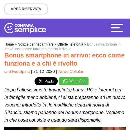
AREA RISERVATA
Home
>
Notizie per risparmiare
>
Offerte Telefonia
>
Bonus smartphone in
arrivo: ecco come funziona e a chi è rivolto
Bonus smartphone in arrivo: ecco come
funziona e a chi è rivolto
di
Silvio Spina
| 21-12-2020 |
News Cellulari
WhatsApp
Dopo l’attesissimo (e travagliato) bonus PC e Internet per
le famiglie meno abbienti, ci si sta preparando ad un nuovo
voucher introdotto tra le modifiche della manovra di
Bilancio: stiamo parlando del bonus smartphone. Vediamo
in che cosa consiste e quando sarà disponibile.