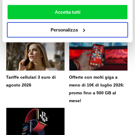
la nostra
cookie policy
. Puoi liberamente prestare,
«
Quanti giga consuma
Vodafone Infinito Insieme:
Paramount+
cos’è, quanto costa e quali
rifiutare o personalizzare il tuo consenso: cliccando sul
Accetta tutti
sono i vantaggi
»
tasto "Accetta tutti”, selezionando le diverse categorie di
cookies o installando solo i cookie strettamente
Personalizza
Articoli Correlati
necessari.
Tariffe cellulari 3 euro di
Offerte con molti giga a
agosto 2026
meno di 10€ di luglio 2026:
promo fino a 500 GB al
mese!