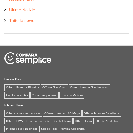
Ultime Notizie
Tutte le news
Luce e Gas
Offerte Energia Elettrica
Offerte Gas Casa
Offerte Luce e Gas Imprese
Faq Luce e Gas
Come compariamo
Fornitori Partner
Internet Casa
Offerte solo internet casa
Offerte Internet 100 Mega
Offerte Internet Satellitare
Offerte FWA
Osservatorio Internet e Telefonia
Offerte Fibra
Offerte Adsl Casa
Internet per il Business
Speed Test
Verifica Copertura