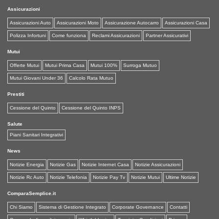
Assicurazioni
Assicurazioni Auto
Assicurazioni Moto
Assicurazione Autocarro
Assicurazioni Casa
Polizza Infortuni
Come funziona
Reclami Assicurazioni
Partner Assicurativi
Mutui
Offerte Mutui
Mutui Prima Casa
Mutui 100%
Surroga Mutuo
Mutui Giovani Under 36
Calcolo Rata Mutuo
Prestiti
Cessione del Quinto
Cessione del Quinto INPS
Salute
Piani Sanitari Integrativi
News
Notizie Energia
Notizie Gas
Notizie Internet Casa
Notizie Assicurazioni
Notizie Rc Auto
Notizie Telefonia
Notizie Pay Tv
Notizie Mutui
Ultime Notizie
ComparaSemplice.it
Chi Siamo
Sistema di Gestione Integrato
Corporate Governance
Contatti