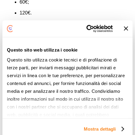
60€;
120€.
In alternativa
è possibile attivare l’autorinnovo
gratuitamente
: ogni mese verrà ricaricato il credito pari
all’importo dell’offerta attiva sulla sim (la ricarica verrà
Questo sito web utilizza i cookie
erogata 48 prima della scadenza dell’offerta).
Questo sito utilizza cookie tecnici e di profilazione di
Come parlare con un operatore Ehiweb
terze parti, per inviarti messaggi pubblicitari mirati e
Mobile
servizi in linea con le tue preferenze, per personalizzare
contenuti ed annunci, per fornire funzionalità dei social
Per contattare l’assistenza Ehimobile è sufficiente
media e per analizzare il nostro traffico. Condividiamo
comporre il numero verde
800 911 171
, attivo
dal lunedi al
inoltre informazioni sul modo in cui utilizza il nostro sito
venerdi, dalle ore 9 alle 19
.
con i nostri partner che si occupano di analisi dei dati
In alternativa è possibile lasciare un messaggio privato
web, pubblicità e social media, i quali potrebbero
sugli account ufficiali Ehiweb presenti su
Facebook e
combinarle con altre informazioni che ha fornito loro o
Twitter
.
Mostra dettagli
che hanno raccolto dal suo utilizzo dei loro servizi. Vedi