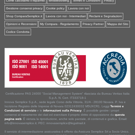
Come calcoliamo il risparmio
Whistleblowing
Termini e Condizioni
Privacy
Gestione consensi privacy
Cookie policy
Lavora con noi
Shop ComparaSemplice.it
Lavora con noi - Intermediari
Reclami e Segnalazioni
Opinioni e Recensioni
My Compara - Regolamento
Privacy Partner
Mappa del Sito
Codice Condotta
Certificazione PAS 24000 "Social Management System" rilasciata da Bureau Veritas Italia
S.p.A. N. Cert. IT333718-1
Innova Semplice S.p.A., sede legale Corso della Vittoria, 31/A - 28100 Novara. P. Iva e
Iscrizione Registro delle Imprese di Novara 02312430032 M5UXCR1. Leggi
Termini e
Condizioni di servizio
e le
informazioni sulla Privacy
. È possibile gestire i propri
consensi al trattamento dei dati ed esercitare il proprio diritto di opposizione da
questa
pagina web
. È vietata la riproduzione, anche solo parziale, di contenuti e grafica. Email:
info@innovasemplice.it; PEC: innovasemplice@legalmail.it
Il servizio di intermediazione assicurativa è offerto da Assicura Semplice Srl a Socio Unico,