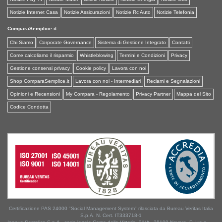
Notizie Internet Casa
Notizie Assicurazioni
Notizie Rc Auto
Notizie Telefonia
ComparaSemplice.it
Chi Siamo
Corporate Governance
Sistema di Gestione Integrato
Contatti
Come calcoliamo il risparmio
Whistleblowing
Termini e Condizioni
Privacy
Gestione consensi privacy
Cookie policy
Lavora con noi
Shop ComparaSemplice.it
Lavora con noi - Intermediari
Reclami e Segnalazioni
Opinioni e Recensioni
My Compara - Regolamento
Privacy Partner
Mappa del Sito
Codice Condotta
Certificazione PAS 24000 "Social Management System" rilasciata da Bureau Veritas Italia
S.p.A. N. Cert. IT333718-1