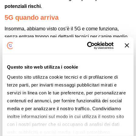
potenziali rischi
.
5G quando arriva
Insomma, abbiamo visto cos’è il 5G e come funziona,
senza entrare troppo nei dettagli tecnici per capire meglio
le potenzialità di questo standard, anche se non si ha una
conoscenza approfondita della tecnologia. Ma quando
potremmo utilizzarlo?
Questo sito web utilizza i cookie
Già
dal 2019 le principali compagnie telefoniche hanno
Questo sito utilizza cookie tecnici e di profilazione di
lanciato le prime offerte
, concentrandosi soprattutto nelle
terze parti, per inviarti messaggi pubblicitari mirati e
grandi città. Vodafone è stata la prima, seguita poi da TIM e
servizi in linea con le tue preferenze, per personalizzare
WINDTRE. Anche Iliad e alcune compagnie virtuali si
contenuti ed annunci, per fornire funzionalità dei social
stanno preparando per offrire i primi servizi 5G alla
media e per analizzare il nostro traffico. Condividiamo
clientela. Sono state lanciate, inoltre, delle
soluzioni
inoltre informazioni sul modo in cui utilizza il nostro sito
Wireless per la casa basate sul nuovo protocollo di
con i nostri partner che si occupano di analisi dei dati
rete
(pensiamo, ad esempio, all’
offerta Fastweb Nexxt
web, pubblicità e social media, i quali potrebbero
Casa FWA
).