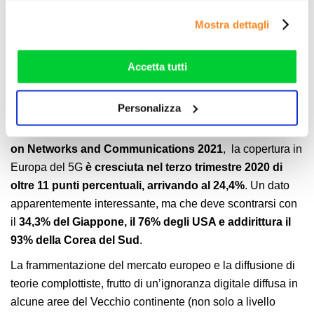
combinarle con altre informazioni che ha fornito loro o
Per quanto riguarda la diffusione del 5G a livello
Mostra dettagli
che hanno raccolto dal suo utilizzo dei loro servizi. Vedi
nazionale, invece, bisognerà attendere ancora:
la
la nostra
cookie policy
. Puoi liberamente prestare,
penetrazione sarà molto lenta
, come confermano le
rifiutare o personalizzare il tuo consenso: cliccando sul
Accetta tutti
analisi e le previsioni fatte in questi mesi. La lentezza di
tasto "Accetta tutti”, selezionando le diverse categorie di
adozione del nuovo standard, tuttavia,
non riguarda
cookies o installando solo i cookie strettamente
Personalizza
solamente l’Italia
: secondo un recente rapporto di
necessari.
Analysys Mason
per conto dell’
European Conference
on Networks and Communications 2021
, la copertura in
Europa del 5G
è cresciuta nel terzo trimestre 2020 di
oltre 11 punti percentuali, arrivando al 24,4%
. Un dato
apparentemente interessante, ma che deve scontrarsi con
il
34,3% del Giappone, il 76% degli USA e addirittura il
93% della Corea del Sud
.
La frammentazione del mercato europeo e la diffusione di
teorie complottiste, frutto di un’ignoranza digitale diffusa in
alcune aree del Vecchio continente (non solo a livello