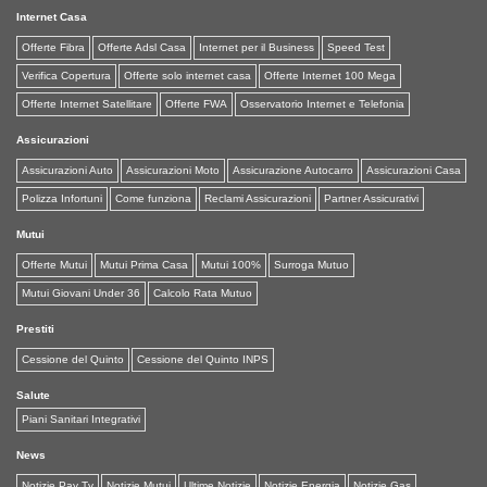
Internet Casa
Offerte Fibra
Offerte Adsl Casa
Internet per il Business
Speed Test
Verifica Copertura
Offerte solo internet casa
Offerte Internet 100 Mega
Offerte Internet Satellitare
Offerte FWA
Osservatorio Internet e Telefonia
Assicurazioni
Assicurazioni Auto
Assicurazioni Moto
Assicurazione Autocarro
Assicurazioni Casa
Polizza Infortuni
Come funziona
Reclami Assicurazioni
Partner Assicurativi
Mutui
Offerte Mutui
Mutui Prima Casa
Mutui 100%
Surroga Mutuo
Mutui Giovani Under 36
Calcolo Rata Mutuo
Prestiti
Cessione del Quinto
Cessione del Quinto INPS
Salute
Piani Sanitari Integrativi
News
Notizie Pay Tv
Notizie Mutui
Ultime Notizie
Notizie Energia
Notizie Gas