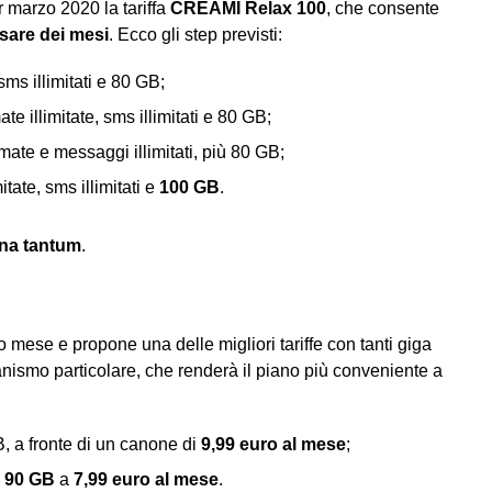
 marzo 2020 la tariffa
CREAMI Relax 100
, che consente
ssare dei mesi
. Ecco gli step previsti:
sms illimitati e 80 GB;
ate illimitate, sms illimitati e 80 GB;
mate e messaggi illimitati, più 80 GB;
itate, sms illimitati e
100 GB
.
una tantum
.
to mese e propone una delle migliori tariffe con tanti giga
ismo particolare, che renderà il piano più conveniente a
GB, a fronte di un canone di
9,99 euro al mese
;
e
90 GB
a
7,99 euro al mese
.