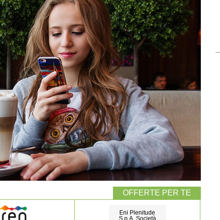
Eni Plenitude
S.p.A. Società