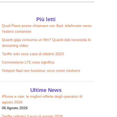
Edison WiFi + Luce e Gas
Sky Wifi
22.90
22.90
€/MESE
€/MESE
Più letti
Quali Paesi posso chiamare con Iliad: telefonate verso
l’estero comprese
Quanti giga consuma un film? Quanti dati necessita lo
streaming video
Tariffe solo voce casa di ottobre 2023
Connessione LTE cosa significa
Hotspot Iliad non funziona: ecco come risolvere
Ultime News
iPhone a rate: le migliori offerte degli operatori di
agosto 2026
06 Agosto 2026
Tariffe cellulari 3 euro di agosto 2026