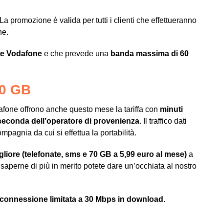
La promozione è valida per tutti i clienti che effettueranno
ne.
ete Vodafone
e che prevede una
banda massima di 60
70 GB
odafone offrono anche questo mese la tariffa con
minuti
i a seconda dell’operatore di provenienza
. Il traffico dati
mpagnia da cui si effettua la portabilità.
iore (telefonate, sms e 70 GB a 5,99 euro al mese)
a
 saperne di più in merito potete dare un’occhiata al nostro
connessione limitata a 30 Mbps in download
.