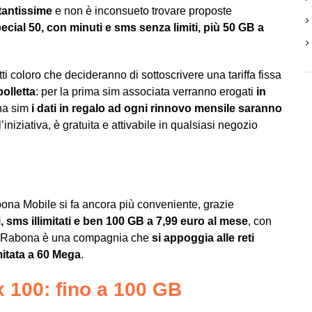
 tantissime
e non è inconsueto trovare proposte
cial 50, con minuti e sms senza limiti, più 50 GB a
i coloro che decideranno di sottoscrivere una tariffa fissa
olletta
: per la prima sim associata verranno erogati
in
una sim
i dati in regalo ad ogni rinnovo mensile saranno
’iniziativa, è gratuita e attivabile in qualsiasi negozio
abona Mobile si fa ancora più conveniente, grazie
ti, sms illimitati e ben 100 GB a 7,99 euro al mese
, con
e Rabona è una compagnia che
si appoggia alle reti
mitata a 60 Mega
.
 100: fino a 100 GB