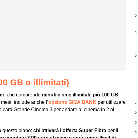
 GB o illimitati)
er
, che comprende
minuti e sms illimitati, più 100 GB
.
4 mesi, include anche l’
opzione GIGA BANK
per utilizzare
la card Grande Cinema 3 per andare al cinema in 2 al
a questo piano:
chi attiverà l’offerta Super Fibra
per il
o scontato 7,99 euro al mese e avrà i giga illimitati
.