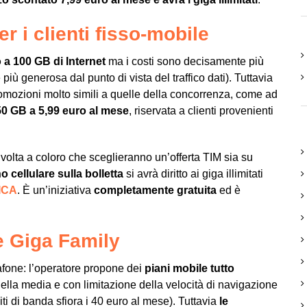
er i clienti fisso-mobile
o a 100 GB di Internet
ma i costi sono decisamente più
più generosa dal punto di vista del traffico dati). Tuttavia
promozioni molto simili a quelle della concorrenza, come ad
50 GB a 5,99 euro al mese
, riservata a clienti provenienti
ivolta a coloro che sceglieranno un’offerta TIM sia su
 cellulare sulla bolletta
si avrà diritto ai giga illimitati
ICA
. È un’iniziativa
completamente gratuita
ed è
 e Giga Family
afone: l’operatore propone dei
piani mobile tutto
della media e con limitazione della velocità di navigazione
ti di banda sfiora i 40 euro al mese). Tuttavia
le