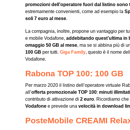
promozioni dell’operatore fuori dal listino sono
estremamente convenienti, come ad esempio la
Spe
soli 7 euro al mese
.
La compagnia, inoltre, propone un vantaggio per tutt
e mobile Vodafone,
addebitando quest’ultima in b
omaggio 50 GB al mese
, ma se si abbina più di 
100 GB
per tutti.
Giga Family
, questo è il nome dell
Vodafone.
Rabona TOP 100: 100 GB
Per marzo 2020 il listino dell’operatore virtuale R
all’
offerta promozionale TOP 100
:
minuti illimita
contributo di attivazione di
2 euro
. Ricordiamo ch
Vodafone
e prevede una
velocità in download li
PosteMobile CREAMI Relax