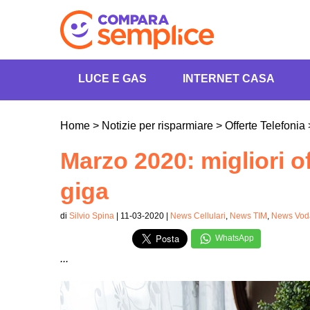
LUCE E GAS
INTERNET CASA
Home
>
Notizie per risparmiare
>
Offerte Telefonia
Marzo 2020: migliori of
giga
di
Silvio Spina
| 11-03-2020 |
News Cellulari
,
News TIM
,
News Vod
WhatsApp
...