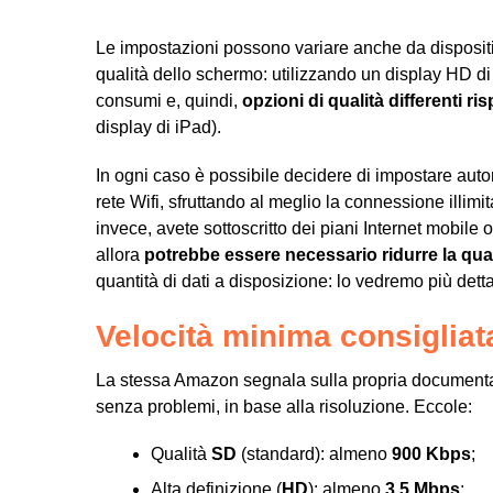
Le impostazioni possono variare anche da dispositiv
qualità dello schermo: utilizzando un display HD d
consumi e, quindi,
opzioni di qualità differenti ri
display di iPad).
In ogni caso è possibile decidere di impostare aut
rete Wifi, sfruttando al meglio la connessione illimit
invece, avete sottoscritto dei piani Internet mobi
allora
potrebbe essere necessario ridurre la qua
quantità di dati a disposizione: lo vedremo più dett
Velocità minima consigliat
La stessa Amazon segnala sulla propria documentazi
senza problemi, in base alla risoluzione. Eccole:
Qualità
SD
(standard): almeno
900 Kbps
;
Alta definizione (
HD
): almeno
3,5 Mbps
;