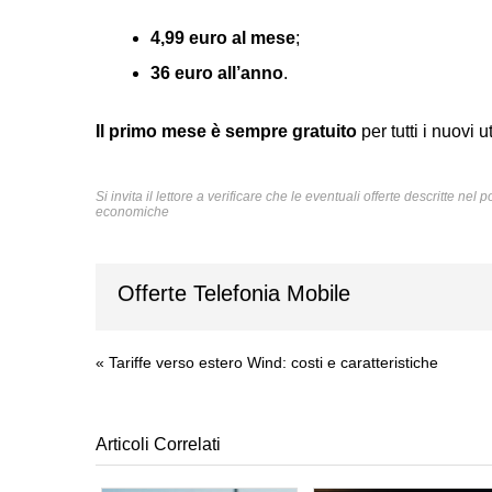
4,99 euro al mese
;
36 euro all’anno
.
Il primo mese è sempre gratuito
per tutti i nuovi 
Si invita il lettore a verificare che le eventuali offerte descritte ne
economiche
Offerte Telefonia Mobile
«
Tariffe verso estero Wind: costi e caratteristiche
Articoli Correlati