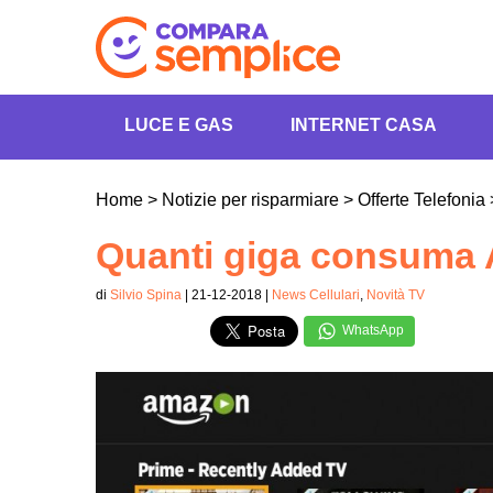
LUCE E GAS
INTERNET CASA
Home
>
Notizie per risparmiare
>
Offerte Telefonia
Quanti giga consuma
di
Silvio Spina
| 21-12-2018 |
News Cellulari
,
Novità TV
WhatsApp