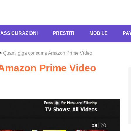
ASSICURAZIONI
PRESTITI
MOBILE
PA
>
Quanti giga consuma Amazon Prime Video
 Amazon Prime Video