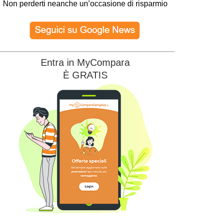
Non perderti neanche un’occasione di risparmio
Entra in MyCompara
È GRATIS
Edison Energia
Edison WiFi + Luce e Gas
Sky Wifi
22.90
22.90
€/MESE
€/MESE