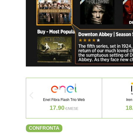
Enel Fibra Flash Trio Web
Iren
17.90
18
€/MESE
CONFRONTA