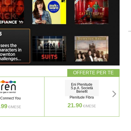
Eni Plenitude
S.p.A. Società
Benefit
Plenitude Fibra
 Connect You
21.90
.99
€/MESE
€/MESE