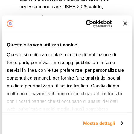
necessario indicare l’ISEE 2025 valido;
il voucher
è spendibile presso punti vendita fisici
o online registrati sulla piattaforma
. Per gli
acquisti online, il venditore mette a disposizione
una vetrina e-commerce abilitata. Al momento
Questo sito web utilizza i cookie
dell’acquisto il venditore verifica il codice del
Questo sito utilizza cookie tecnici e di profilazione di
voucher (e il codice fiscale se il voucher è
terze parti, per inviarti messaggi pubblicitari mirati e
presentato in PDF e non tramite app);
servizi in linea con le tue preferenze, per personalizzare
la transazione
resta in “pre-autorizzazione” e va
contenuti ed annunci, per fornire funzionalità dei social
confermata entro la stessa giornata
; se non
media e per analizzare il nostro traffico. Condividiamo
confermata entro le 23:59 del giorno di attivazione,
inoltre informazioni sul modo in cui utilizza il nostro sito
l’autorizzazione viene annullata e il voucher torna
con i nostri partner che si occupano di analisi dei dati
spendibile per il tempo residuo di validità.
web, pubblicità e social media, i quali potrebbero
combinarle con altre informazioni che ha fornito loro o
Per assistenza e contatti
Mostra dettagli
che hanno raccolto dal suo utilizzo dei loro servizi. Vedi
la nostra
cookie policy
. Puoi liberamente prestare,
È possibile
ottenere supporto tramite il centro