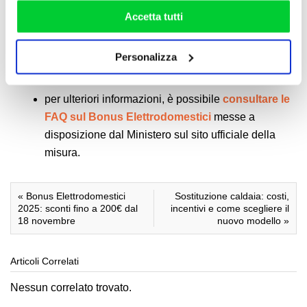
rifiutare o personalizzare il tuo consenso: cliccando sul
assistenza dell’app IO
;
Accetta tutti
tasto "Accetta tutti”, selezionando le diverse categorie di
in caso di problemi su rimborsi o per domande più
cookies o installando solo i cookie strettamente
tecniche, è attivo ogni giorno un numero verde
Personalizza
necessari.
gratuito (
06 98248217
), dalle 10:00 alle 20:00;
per ulteriori informazioni, è possibile
consultare le
FAQ sul Bonus Elettrodomestici
messe a
disposizione dal Ministero sul sito ufficiale della
misura.
«
Bonus Elettrodomestici
Sostituzione caldaia: costi,
2025: sconti fino a 200€ dal
incentivi e come scegliere il
18 novembre
nuovo modello
»
Articoli Correlati
Nessun correlato trovato.