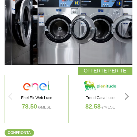
Enel Fix Web Luce
Trend Casa Luce
78.50
82.58
€/MESE
€/MESE
CONFRONTA