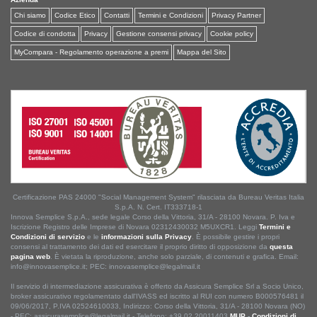
Chi siamo
Codice Etico
Contatti
Termini e Condizioni
Privacy Partner
Codice di condotta
Privacy
Gestione consensi privacy
Cookie policy
MyCompara - Regolamento operazione a premi
Mappa del Sito
Certificazione PAS 24000 "Social Management System" rilasciata da Bureau Veritas Italia
S.p.A. N. Cert. IT333718-1
Innova Semplice S.p.A., sede legale Corso della Vittoria, 31/A - 28100 Novara. P. Iva e
Iscrizione Registro delle Imprese di Novara 02312430032 M5UXCR1. Leggi
Termini e
Condizioni di servizio
e le
informazioni sulla Privacy
. È possibile gestire i propri
consensi al trattamento dei dati ed esercitare il proprio diritto di opposizione da
questa
pagina web
. È vietata la riproduzione, anche solo parziale, di contenuti e grafica. Email:
info@innovasemplice.it; PEC: innovasemplice@legalmail.it
Il servizio di intermediazione assicurativa è offerto da Assicura Semplice Srl a Socio Unico,
broker assicurativo regolamentato dall'IVASS ed iscritto al RUI con numero B000576481 il
09/06/2017, P.IVA 02524610033, Indirizzo: Corso della Vittoria, 31/A - 28100 Novara (NO)
- PEC: assicurasemplice@legalmail.it - Telefono: +39 02 20011403.
MUP
-
Condizioni di