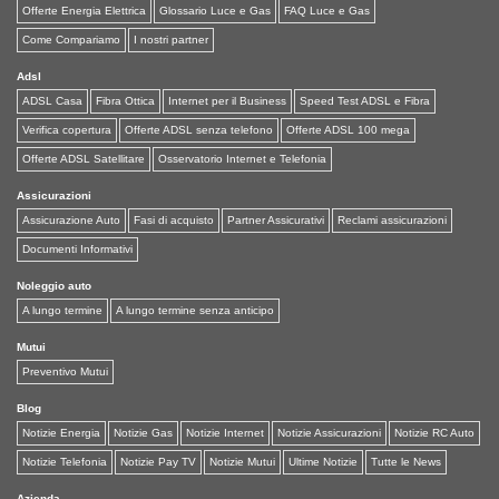
Offerte Energia Elettrica
Glossario Luce e Gas
FAQ Luce e Gas
Come Compariamo
I nostri partner
Adsl
ADSL Casa
Fibra Ottica
Internet per il Business
Speed Test ADSL e Fibra
Verifica copertura
Offerte ADSL senza telefono
Offerte ADSL 100 mega
Offerte ADSL Satellitare
Osservatorio Internet e Telefonia
Assicurazioni
Assicurazione Auto
Fasi di acquisto
Partner Assicurativi
Reclami assicurazioni
Documenti Informativi
Noleggio auto
A lungo termine
A lungo termine senza anticipo
Mutui
Preventivo Mutui
Blog
Notizie Energia
Notizie Gas
Notizie Internet
Notizie Assicurazioni
Notizie RC Auto
Notizie Telefonia
Notizie Pay TV
Notizie Mutui
Ultime Notizie
Tutte le News
Azienda