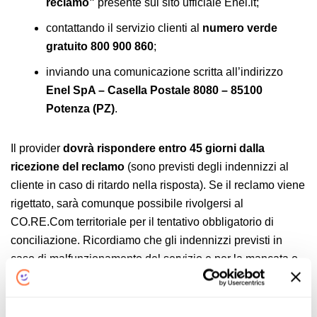
reclamo”
presente sul sito ufficiale Enel.it;
contattando il servizio clienti al
numero verde
gratuito 800 900 860
;
inviando una comunicazione scritta all’indirizzo
Enel SpA – Casella Postale 8080 – 85100
Potenza (PZ)
.
Il provider
dovrà rispondere entro 45 giorni dalla
ricezione del reclamo
(sono previsti degli indennizzi al
cliente in caso di ritardo nella risposta). Se il reclamo viene
rigettato, sarà comunque possibile rivolgersi al
CO.RE.Com territoriale per il tentativo obbligatorio di
conciliazione. Ricordiamo che gli indennizzi previsti in
caso di malfunzionamento del servizio e per la mancata o
ritardata risposta al reclamo
dovranno essere richiesti
esplicitamente dall’utente
, attraverso uno dei contatti
segnalato precedentemente. In caso di reclamo ignorato o