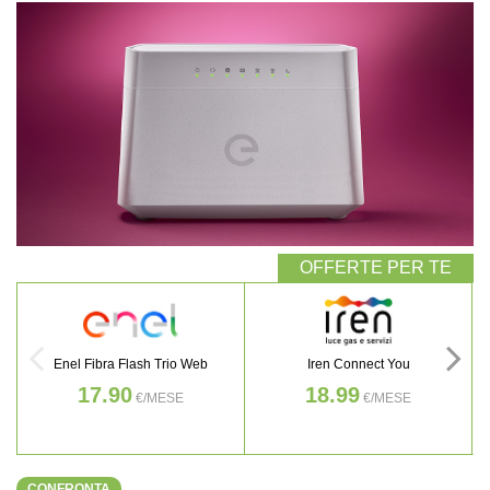
Enel Fibra Flash Trio Web
Iren Connect You
17.90
18.99
€/MESE
€/MESE
CONFRONTA