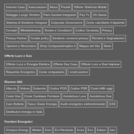
Internet Casa
Assicurazioni
Mutui
Prestiti
Offerte Telefonia Mobile
Noleggio Lungo Termine
Piani Sanitari Integrativi
Pay Tv
Chi Siamo
Sistema di Gestione Integrato
Corporate Governance
Come calcoliamo il risparmio
Contatti
Whistleblowing
Termini e Condizioni
Codice Condotta
Privacy
Privacy Partner
Cookie policy
Gestione consensi privacy
Reclami e Segnalazioni
Opinioni e Recensioni
Shop ComparaSemplice.it
Mappa del Sito
News
Offerte Luce e Gas
Offerte Luce e Energia Elettrica
Offerte Gas Casa
Offerte Luce e Gas Imprese
Risparmio Energetico
Come compariamo
I nostri partner
Risorse Utili
Allaccio
Voltura
Subentro
Codice POD
Codice PDR
Costo kWh oggi
Costo Gas
Come Cambiare Fornitore
Autolettura Luce
Autolettura Gas
Caro Bollette
Fasce Orarie Energia
Audit energetico elettrodomestici
GSE
Distributori energia in Italia
Fornitori Energetici
Octopus Energy
Wekiwi
Enel
Eni Plenitude
Acea
Eon
Edison
Iren