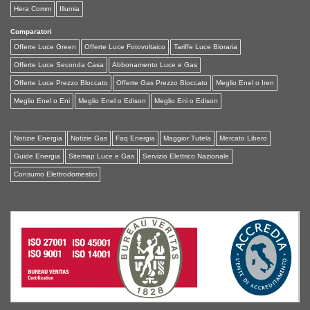
Hera Comm
Illumia
Comparatori
Offerte Luce Green
Offerte Luce Fotovoltaico
Tariffe Luce Bioraria
Offerte Luce Seconda Casa
Abbonamento Luce e Gas
Offerte Luce Prezzo Bloccato
Offerte Gas Prezzo Bloccato
Meglio Enel o Iren
Meglio Enel o Eni
Meglio Enel o Edison
Meglio Eni o Edison
Notizie Energia
Notizie Gas
Faq Energia
Maggior Tutela
Mercato Libero
Guide Energia
Sitemap Luce e Gas
Servizio Elettrico Nazionale
Consumo Elettrodomestici