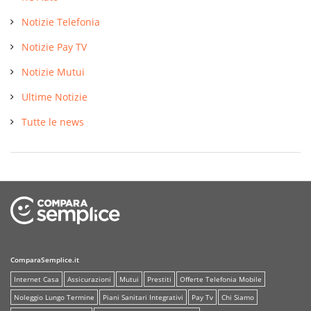
Notizie Telefonia
Notizie Pay TV
Notizie Mutui
Ultime Notizie
Tutte le news
ComparaSemplice.it
Internet Casa
Assicurazioni
Mutui
Prestiti
Offerte Telefonia Mobile
Noleggio Lungo Termine
Piani Sanitari Integrativi
Pay Tv
Chi Siamo