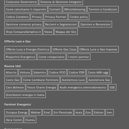
Corporate Governance
Sistema di Gestione Integrato
Come calcoliamo il risparmio
Contatti
Whistleblowing
Termini e Condizioni
Codice Condotta
Privacy
Privacy Partner
Cookie policy
Gestione consensi privacy
Reclami e Segnalazioni
Opinioni e Recensioni
Shop ComparaSemplice.it
News
Mappa del Sito
Offerte Luce e Gas
Offerte Luce e Energia Elettrica
Offerte Gas Casa
Offerte Luce e Gas Imprese
Risparmio Energetico
Come compariamo
I nostri partner
Risorse Utili
Allaccio
Voltura
Subentro
Codice POD
Codice PDR
Costo kWh oggi
Costo Gas
Come Cambiare Fornitore
Autolettura Luce
Autolettura Gas
Caro Bollette
Fasce Orarie Energia
Audit energetico elettrodomestici
GSE
Distributori energia in Italia
Fornitori Energetici
Octopus Energy
Wekiwi
Enel
Eni Plenitude
Acea
Eon
Edison
Iren
Hera Comm
Illumia