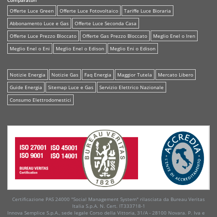
Comparatori
Offerte Luce Green
Offerte Luce Fotovoltaico
Tariffe Luce Bioraria
Abbonamento Luce e Gas
Offerte Luce Seconda Casa
Offerte Luce Prezzo Bloccato
Offerte Gas Prezzo Bloccato
Meglio Enel o Iren
Meglio Enel o Eni
Meglio Enel o Edison
Meglio Eni o Edison
Notizie Energia
Notizie Gas
Faq Energia
Maggior Tutela
Mercato Libero
Guide Energia
Sitemap Luce e Gas
Servizio Elettrico Nazionale
Consumo Elettrodomestici
Certificazione PAS 24000 "Social Management System" rilasciata da Bureau Veritas
Italia S.p.A. N. Cert. IT333718-1
Innova Semplice S.p.A., sede legale Corso della Vittoria, 31/A - 28100 Novara. P. Iva e