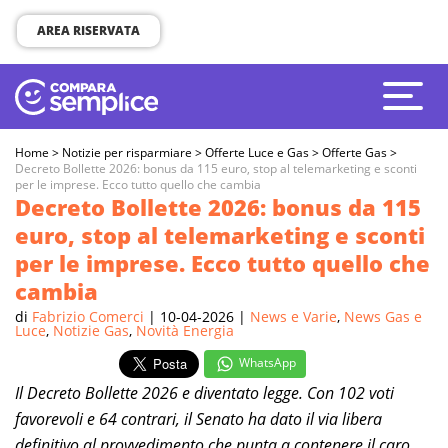
AREA RISERVATA
Home
>
Notizie per risparmiare
>
Offerte Luce e Gas
>
Offerte Gas
>
Decreto Bollette 2026: bonus da 115 euro, stop al telemarketing e sconti
per le imprese. Ecco tutto quello che cambia
Decreto Bollette 2026: bonus da 115
euro, stop al telemarketing e sconti
per le imprese. Ecco tutto quello che
cambia
di
Fabrizio Comerci
| 10-04-2026 |
News e Varie
,
News Gas e
Luce
,
Notizie Gas
,
Novità Energia
WhatsApp
Il Decreto Bollette 2026 e diventato legge. Con 102 voti
favorevoli e 64 contrari, il Senato ha dato il via libera
definitivo al provvedimento che punta a contenere il caro