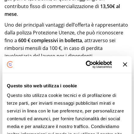
contributo fisso di commercializzazione di
13,50€ al
mese
.
Uno dei principali vantaggi dell’offerta è rappresentato
dalla polizza Protezione Utenze, che può riconoscere
fino a
600 € complessivi in bolletta
, attraverso sei
rimborsi mensili da 100 €, in caso di perdita
involontaria del lavoro per i dipendenti.
Per gli autonomi e i liberi professionisti, invece,
la
copertura può intervenire in caso di infortunio o
malattia che provochi almeno 45 giorni di inabilità
Questo sito web utilizza i cookie
lavorativa
.
Questo sito utilizza cookie tecnici e di profilazione di
È prevista inoltre una copertura fino a
600 € in caso di
terze parti, per inviarti messaggi pubblicitari mirati e
furto di energia elettrica
, secondo le condizioni e i limiti
servizi in linea con le tue preferenze, per personalizzare
stabiliti dalla polizza.
contenuti ed annunci, per fornire funzionalità dei social
media e per analizzare il nostro traffico. Condividiamo