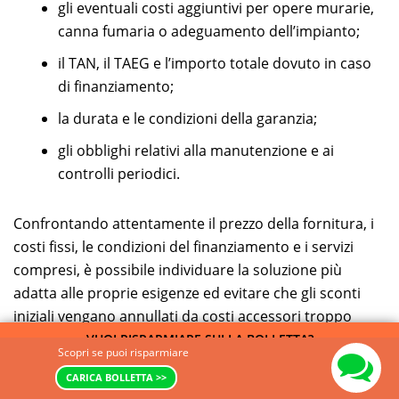
gli eventuali costi aggiuntivi per opere murarie,
canna fumaria o adeguamento dell’impianto;
il TAN, il TAEG e l’importo totale dovuto in caso
di finanziamento;
la durata e le condizioni della garanzia;
gli obblighi relativi alla manutenzione e ai
controlli periodici.
Confrontando attentamente il prezzo della fornitura, i
costi fissi, le condizioni del finanziamento e i servizi
compresi, è possibile individuare la soluzione più
adatta alle proprie esigenze ed evitare che gli sconti
iniziali vengano annullati da costi accessori troppo
elevati.
VUOI RISPARMIARE SULLA BOLLETTA?
Scopri se puoi risparmiare
CONFRONTA LE OFFERTE GAS
«
PSV gas del venerdì
PUN – Aggiornamento del
CARICA BOLLETTA >>
03/07/2026: 0,47308 €/Smc
04/07/2026
»