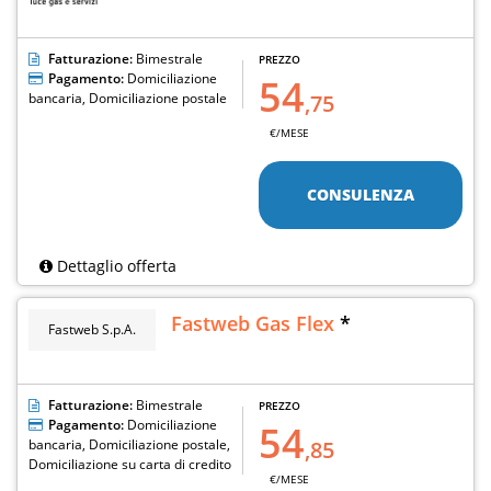
Fatturazione:
Bimestrale
PREZZO
Pagamento:
Domiciliazione
54
bancaria, Domiciliazione postale
,75
€/MESE
CONSULENZA
Dettaglio offerta
Fastweb Gas Flex
*
Fastweb S.p.A.
Fatturazione:
Bimestrale
PREZZO
Pagamento:
Domiciliazione
54
bancaria, Domiciliazione postale,
,85
Domiciliazione su carta di credito
€/MESE