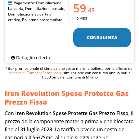
Pagamento:
Domiciliazione
59
bancaria, Domiciliazione postale,
,43
Domiciliazione su carta di
€/MESE
credito, Bollettino precompilato
CONSULENZA
Dettaglio offerta
*Box promozionale di simulazione costo mensile bolletta per le offerte dei
partner di ComparaSemplice.it
: simulazione con consumo annuo pari a
1.550 Smc nel Comune di Milano
Iren Revolution Spese Protette Gas
Prezzo Fisso
Con
Iren Revolution Spese Protette Gas Prezzo Fisso
, il
prezzo della componente materia prima viene bloccato
fino al
31 luglio 2028
. La tariffa prevede un costo del
gas pari a
0,56€/Smc
, al quale si aggiunge un