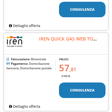
CONSULENZA
Dettaglio offerta
IREN QUICK GAS WEB TOP
*
Fatturazione:
Bimestrale
PREZZO
Pagamento:
Domiciliazione
57
bancaria, Domiciliazione postale
,81
€/MESE
CONSULENZA
Dettaglio offerta