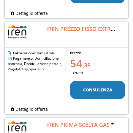
Dettaglio offerta
IREN PREZZO FISSO EXTRA
SMALL LUMINEA GAS
*
Fatturazione:
Bimestrale
PREZZO
Pagamento:
Domiciliazione
54
bancaria, Domiciliazione postale,
,38
PagoPA,App,Sportello
€/MESE
CONSULENZA
Dettaglio offerta
IREN PRIMA SCELTA GAS
*