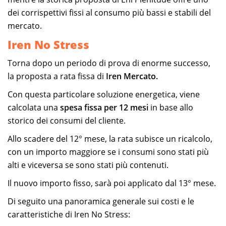
dei corrispettivi fissi al consumo più bassi e stabili del
mercato.
Iren No Stress
Torna dopo un periodo di prova di enorme successo,
la proposta a rata fissa di
Iren Mercato.
Con questa particolare soluzione energetica, viene
calcolata una
spesa fissa per 12 mesi
in base allo
storico dei consumi del cliente.
Allo scadere del 12° mese, la rata subisce un ricalcolo,
con un importo maggiore se i consumi sono stati più
alti e viceversa se sono stati più contenuti.
Il nuovo importo fisso, sarà poi applicato dal 13° mese.
Di seguito una panoramica generale sui costi e le
caratteristiche di Iren No Stress: