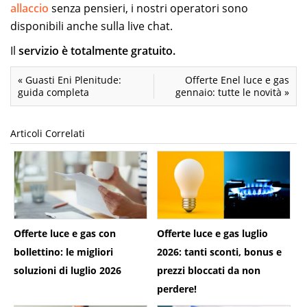
allaccio
senza pensieri, i nostri operatori sono
disponibili anche sulla live chat.
Il
servizio è totalmente gratuito.
«
Guasti Eni Plenitude:
Offerte Enel luce e gas
guida completa
gennaio: tutte le novità
»
Articoli Correlati
Offerte luce e gas con
Offerte luce e gas luglio
bollettino: le migliori
2026: tanti sconti, bonus e
soluzioni di luglio 2026
prezzi bloccati da non
perdere!