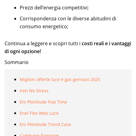
Prezzi dell’energia competitivi;
Corrispondenza con le diverse abitudini di
consumo energetico;
Continua a leggere e scopri tutti i
costi reali e i vantaggi
di ogni opzione!
Sommario
Migliori offerte luce e gas gennaio 2025
Iren No Stress
Eni Plenitude Fixa Time
Enel Flex Web Luce
Eni Plenitude Trend Casa
Cambiare fornitore