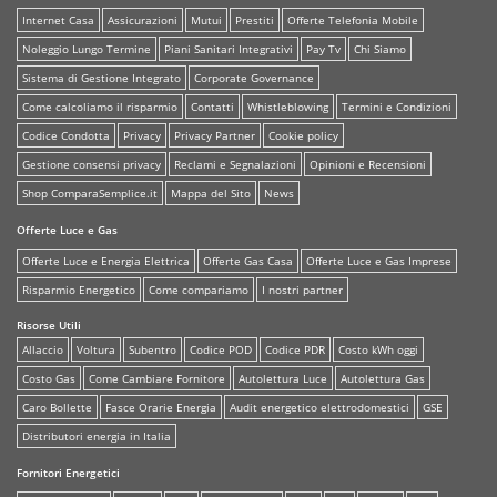
Internet Casa
Assicurazioni
Mutui
Prestiti
Offerte Telefonia Mobile
Noleggio Lungo Termine
Piani Sanitari Integrativi
Pay Tv
Chi Siamo
Sistema di Gestione Integrato
Corporate Governance
Come calcoliamo il risparmio
Contatti
Whistleblowing
Termini e Condizioni
Codice Condotta
Privacy
Privacy Partner
Cookie policy
Gestione consensi privacy
Reclami e Segnalazioni
Opinioni e Recensioni
Shop ComparaSemplice.it
Mappa del Sito
News
Offerte Luce e Gas
Offerte Luce e Energia Elettrica
Offerte Gas Casa
Offerte Luce e Gas Imprese
Risparmio Energetico
Come compariamo
I nostri partner
Risorse Utili
Allaccio
Voltura
Subentro
Codice POD
Codice PDR
Costo kWh oggi
Costo Gas
Come Cambiare Fornitore
Autolettura Luce
Autolettura Gas
Caro Bollette
Fasce Orarie Energia
Audit energetico elettrodomestici
GSE
Distributori energia in Italia
Fornitori Energetici