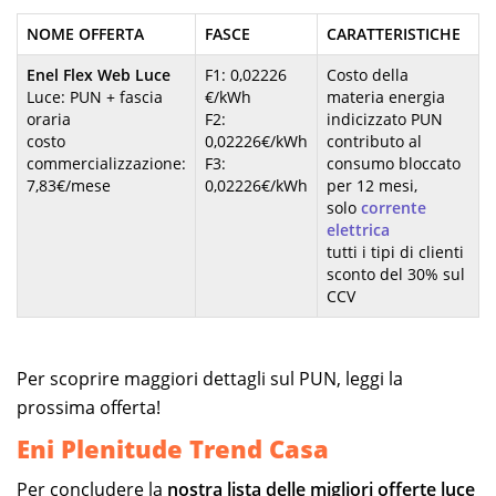
NOME OFFERTA
FASCE
CARATTERISTICHE
Enel Flex Web Luce
F1: 0,02226
Costo della
Luce: PUN + fascia
€/kWh
materia energia
oraria
F2:
indicizzato PUN
costo
0,02226€/kWh
contributo al
commercializzazione:
F3:
consumo bloccato
7,83€/mese
0,02226€/kWh
per 12 mesi,
solo
corrente
elettrica
tutti i tipi di clienti
sconto del 30% sul
CCV
Per scoprire maggiori dettagli sul PUN, leggi la
prossima offerta!
Eni Plenitude Trend Casa
Per concludere la
nostra lista delle migliori offerte luce