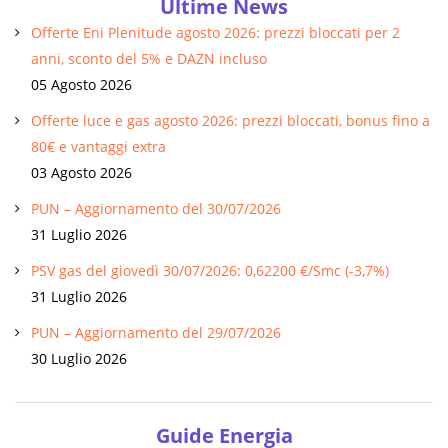
Ultime News
Offerte Eni Plenitude agosto 2026: prezzi bloccati per 2
anni, sconto del 5% e DAZN incluso
05 Agosto 2026
Offerte luce e gas agosto 2026: prezzi bloccati, bonus fino a
80€ e vantaggi extra
03 Agosto 2026
PUN – Aggiornamento del 30/07/2026
31 Luglio 2026
PSV gas del giovedì 30/07/2026: 0,62200 €/Smc (-3,7%)
31 Luglio 2026
PUN – Aggiornamento del 29/07/2026
30 Luglio 2026
Guide Energia