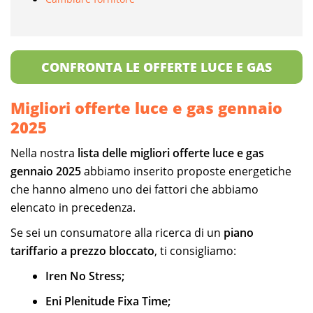
CONFRONTA LE OFFERTE LUCE E GAS
Migliori offerte luce e gas gennaio
2025
Nella nostra
lista delle migliori offerte luce e gas
gennaio 2025
abbiamo inserito proposte energetiche
che hanno almeno uno dei fattori che abbiamo
elencato in precedenza.
Se sei un consumatore alla ricerca di un
piano
tariffario a prezzo bloccato
, ti consigliamo:
Iren No Stress;
Eni Plenitude Fixa Time;