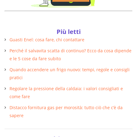
Più letti
Guasti Enel: cosa fare, chi contattare
Perché il salvavita scatta di continuo? Ecco da cosa dipende
e le 5 cose da fare subito
Quando accendere un frigo nuovo: tempi, regole e consigli
pratici
Regolare la pressione della caldaia: i valori consigliati e
come fare
Distacco fornitura gas per morosità: tutto ciò che c’è da
sapere