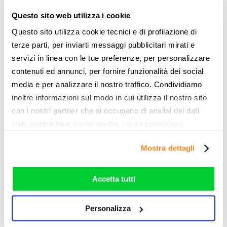
Trend Casa Luce
Prezzo dell’energia
Questo sito web utilizza i cookie
Luce:
PUN + 0,0220 €/kWh
indicizzato al PUN
costo commercializzazione:
Mercato Libero;
Questo sito utilizza cookie tecnici e di profilazione di
12 €/mese
contributo fisso bloccato
terze parti, per inviarti messaggi pubblicitari mirati e
per 2 anni.
servizi in linea con le tue preferenze, per personalizzare
Trend Casa Gas
Prezzo dell’energia
contenuti ed annunci, per fornire funzionalità dei social
Gas: PSV
+ 0,1500 €/Smc
indicizzato al PSV
media e per analizzare il nostro traffico. Condividiamo
costo commercializzazione:
Mercato Libero;
12 €/mese
contributo fisso bloccato
inoltre informazioni sul modo in cui utilizza il nostro sito
per 2 anni.
con i nostri partner che si occupano di analisi dei dati
web, pubblicità e social media, i quali potrebbero
combinarle con altre informazioni che ha fornito loro o
Il
valore della corrente elettrica
è dato da una media
Mostra dettagli
che hanno raccolto dal suo utilizzo dei loro servizi. Vedi
aritmetica calcolata grazie ai valori giornalieri con cui
la nostra
cookie policy
. Puoi liberamente prestare,
ogni singolo giorno viene venduto un kWh. (
Prezzo
rifiutare o personalizzare il tuo consenso: cliccando sul
Accetta tutti
Unico Nazionale, PUN
).
tasto "Accetta tutti”, selezionando le diverse categorie di
Per il
gas naturale
, il sistema di calcolo è
cookies o installando solo i cookie strettamente
Personalizza
assolutamente simile, ma riguarda i Smc (
Punto di
necessari.