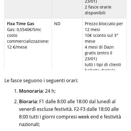
23/01)
2 fasce orarie
disponibili
Fixa Time Gas
ND
Prezzo bloccato per
Gas: 0,5540€/Smc
12 mesi
costo
10€ sconto sul 3°
commercializzazione:
mese
12 €/mese
4 mesi di Dazn
gratis (entro il
23/01)
tutti i tipi di clienti
bolletta digitale.
Le fasce seguono i seguenti orari:
Monoraria
: 24 h;
Bioraria
: F1 dalle 8:00 alle 18:00 dal lunedì al
venerdì escluse festività. F2-F3 dalle 18:00 alle
8:00 tutti i giorni compresi week end e festività
nazionali;