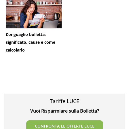
Conguaglio bolletta:
significato, cause e come
calcolarlo
Tariffe LUCE
Vuoi Risparmiare sulla Bolletta?
CONFRONTA LE OFFERTE LUCE