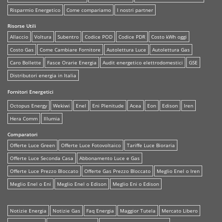
Risparmio Energetico
Come compariamo
I nostri partner
Risorse Utili
Allaccio
Voltura
Subentro
Codice POD
Codice PDR
Costo kWh oggi
Costo Gas
Come Cambiare Fornitore
Autolettura Luce
Autolettura Gas
Caro Bollette
Fasce Orarie Energia
Audit energetico elettrodomestici
GSE
Distributori energia in Italia
Fornitori Energetici
Octopus Energy
Wekiwi
Enel
Eni Plenitude
Acea
Eon
Edison
Iren
Hera Comm
Illumia
Comparatori
Offerte Luce Green
Offerte Luce Fotovoltaico
Tariffe Luce Bioraria
Offerte Luce Seconda Casa
Abbonamento Luce e Gas
Offerte Luce Prezzo Bloccato
Offerte Gas Prezzo Bloccato
Meglio Enel o Iren
Meglio Enel o Eni
Meglio Enel o Edison
Meglio Eni o Edison
Notizie Energia
Notizie Gas
Faq Energia
Maggior Tutela
Mercato Libero