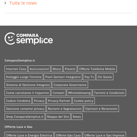
Tutte le news
ComparaSemplice.it
Internet Casa
Assicurazioni
Mutui
Prestiti
Offerte Telefonia Mobile
Noleggio Lungo Termine
Piani Sanitari Integrativi
Pay Tv
Chi Siamo
Sistema di Gestione Integrato
Corporate Governance
Come calcoliamo il risparmio
Contatti
Whistleblowing
Termini e Condizioni
Codice Condotta
Privacy
Privacy Partner
Cookie policy
Gestione consensi privacy
Reclami e Segnalazioni
Opinioni e Recensioni
Shop ComparaSemplice.it
Mappa del Sito
News
Offerte Luce e Gas
Offerte Luce e Energia Elettrica
Offerte Gas Casa
Offerte Luce e Gas Imprese