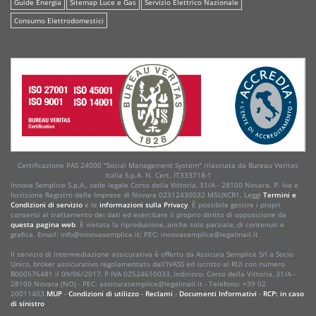
Guide Energia
Sitemap Luce e Gas
Servizio Elettrico Nazionale
Consumo Elettrodomestici
Certificazione PAS 24000 "Social Management System" rilasciata da Bureau Veritas
Italia S.p.A. N. Cert. IT333718-1
Innova Semplice S.p.A., sede legale Corso della Vittoria, 31/A - 28100 Novara. P. Iva e
Iscrizione Registro delle Imprese di Novara 02312430032 M5UXCR1. Leggi
Termini e
Condizioni di servizio
e le
informazioni sulla Privacy
. È possibile gestire i propri
consensi al trattamento dei dati ed esercitare il proprio diritto di opposizione da
questa pagina web
. È vietata la riproduzione, anche solo parziale, di contenuti e
grafica. Email: info@innovasemplice.it; PEC: innovasemplice@legalmail.it
Il servizio di intermediazione assicurativa è offerto da Assicura Semplice Srl a Socio
Unico, broker assicurativo regolamentato dall'IVASS ed iscritto al RUI con numero
B000576481 il 09/06/2017, P.IVA 02524610033, Indirizzo: Corso della Vittoria, 31/A -
28100 Novara (NO) - PEC: assicurasemplice@legalmail.it - Telefono: +39 02
20011403.
MUP
-
Condizioni di utilizzo
-
Reclami
-
Documenti Informativi
-
RCP: in caso
di sinistro