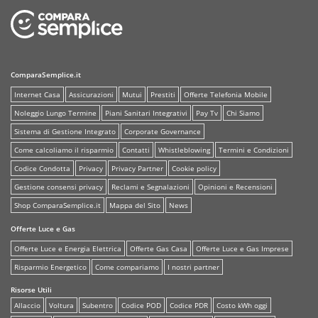
ComparaSemplice.it
Internet Casa
Assicurazioni
Mutui
Prestiti
Offerte Telefonia Mobile
Noleggio Lungo Termine
Piani Sanitari Integrativi
Pay Tv
Chi Siamo
Sistema di Gestione Integrato
Corporate Governance
Come calcoliamo il risparmio
Contatti
Whistleblowing
Termini e Condizioni
Codice Condotta
Privacy
Privacy Partner
Cookie policy
Gestione consensi privacy
Reclami e Segnalazioni
Opinioni e Recensioni
Shop ComparaSemplice.it
Mappa del Sito
News
Offerte Luce e Gas
Offerte Luce e Energia Elettrica
Offerte Gas Casa
Offerte Luce e Gas Imprese
Risparmio Energetico
Come compariamo
I nostri partner
Risorse Utili
Allaccio
Voltura
Subentro
Codice POD
Codice PDR
Costo kWh oggi