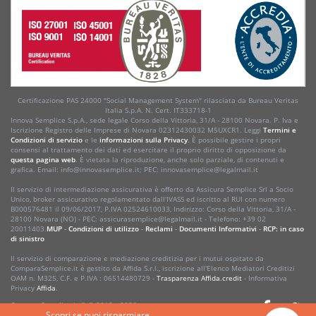
Certificazione PAS 24000 "Social Management System" rilasciata da Bureau Veritas
Italia S.p.A. N. Cert. IT333718-1
Innova Semplice S.p.A., sede legale Corso della Vittoria, 31/A - 28100 Novara. P. Iva e
Iscrizione Registro delle Imprese di Novara 02312430032 M5UXCR1. Leggi
Termini e
Condizioni di servizio
e le
informazioni sulla Privacy
. È possibile gestire i propri
consensi al trattamento dei dati ed esercitare il proprio diritto di opposizione da
questa pagina web
. È vietata la riproduzione, anche solo parziale, di contenuti e
grafica. Email: info@innovasemplice.it; PEC: innovasemplice@legalmail.it
Il servizio di intermediazione assicurativa è offerto da Assicura Semplice Srl a Socio
Unico, broker assicurativo regolamentato dall'IVASS ed iscritto al RUI con numero
B000576481 il 09/06/2017, P.IVA 02524610033, Indirizzo: Corso della Vittoria, 31/A -
28100 Novara (NO) - PEC: assicurasemplice@legalmail.it - Telefono: +39 02
20011403.
MUP
-
Condizioni di utilizzo
-
Reclami
-
Documenti Informativi
-
RCP: in caso
di sinistro
Il servizio di comparazione e mediazione creditizia per i mutui ospitato da
ComparaSemplice.it è gestito da Affida S.r.l., iscrizione all'Elenco Mediatori Creditizi
OAM n. M325, C.F. e P.IVA : 06514480729 -
Trasparenza Affida.credit
- Informativa
Privacy
Affida
.
ComparaSemplice.it © ® 2013 • 2026
Scopri se puoi risparmiare