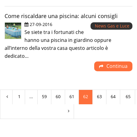
Come riscaldare una piscina: alcuni consigli
27-09-2016
News Gas e Luce
Se siete tra i fortunati che
hanno una piscina in giardino oppure
all’interno della vostra casa questo articolo è
dedicato…
Continua
1
...
59
60
61
62
63
64
65