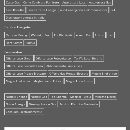
Costo Gas
Come Cambiare Fornitore
Autolettura Luce
Autolettura Gas
Caro Bollette
Fasce Orarie Energia
Audit energetico elettrodomestici
GSE
Distributori energia in Italia
Fornitori Energetici
Octopus Energy
Wekiwi
Enel
Eni Plenitude
Acea
Eon
Edison
Iren
Hera Comm
Illumia
Comparatori
Offerte Luce Green
Offerte Luce Fotovoltaico
Tariffe Luce Bioraria
Offerte Luce Seconda Casa
Abbonamento Luce e Gas
Offerte Luce Prezzo Bloccato
Offerte Gas Prezzo Bloccato
Meglio Enel o Iren
Meglio Enel o Eni
Meglio Enel o Edison
Meglio Eni o Edison
Notizie Energia
Notizie Gas
Faq Energia
Maggior Tutela
Mercato Libero
Guide Energia
Sitemap Luce e Gas
Servizio Elettrico Nazionale
Consumo Elettrodomestici