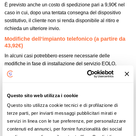
È previsto anche un costo di spedizione pari a 9,90€ nel
caso in cui, dopo una tentata consegna del dispositivo
sostitutivo, il cliente non si renda disponibile al ritiro e
richieda un ulteriore invio.
Modifiche dell’impianto telefonico (a partire da
43,92€)
In alcuni casi potrebbero essere necessarie delle
modifiche in fase di installazione del servizio EOLO,
soprattutto per le offerte in fibra FTTH. I costi verranno
prima sottoposti al cliente e, solo dopo una conferma, i
lavori potranno essere effettuati. Tali spese saranno a
carico dell’utente. Tra le più comuni troviamo:
Questo sito web utilizza i cookie
Questo sito utilizza cookie tecnici e di profilazione di
43,92€ per l’adeguamento dell’impianto
terze parti, per inviarti messaggi pubblicitari mirati e
telefonico
, ad esempio se si vogliono utilizzare
servizi in linea con le tue preferenze, per personalizzare
tutte le prese presenti nell’immobile e non soltanto
contenuti ed annunci, per fornire funzionalità dei social
quella VoIP del router;