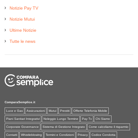
Notizie Pay TV
Notizie Mutui
Ultime Notizie
Tutte le news
ComparaSemplice.it
Luce e Gas
Assicurazioni
Mutui
Prestiti
Offerte Telefonia Mobile
Piani Sanitari Integrativi
Noleggio Lungo Termine
Pay Tv
Chi Siamo
Corporate Governance
Sistema di Gestione Integrato
Come calcoliamo il risparmio
Contatti
Whistleblowing
Termini e Condizioni
Privacy
Codice Condotta