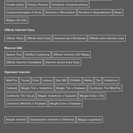
Cookie policy
Privacy Partner
Gestione consensi privacy
ComparaSemplice.it Shop
Opinioni e Recensioni
Reclami e Segnalazioni
News
Mappa del Sito
Offerte Internet Casa
Offerte Fibra
Offerte Adsl Casa
Internet per il Business
Offerte solo internet casa
Risorse Utili
Speed Test
Verifica Copertura
Offerte Internet 100 Mega
Offerte Internet Satellitare
Internet senza linea fissa
Operatori Internet
WindTre
Tiscali
Eolo
Linkem
Sky Wifi
EhiWeb
Melita
Tim
Vodafone
Fastweb
Meglio Tim o Vodafone
Meglio Tim o Fastweb
Confronto Tim WindTre
Confronto Tim Tiscali
Meglio Vodafone o Fastweb
Meglio Eolo o Tim
Conviene WindTre o Fastweb
Meglio Eolo o Fastweb
Notizie Intenet
Osservatorio Internet e Telefonia
Mappa copertura