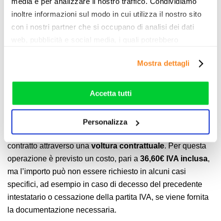
media e per analizzare il nostro traffico. Condividiamo
73,20€ per il prolungamento dell’impianto
, ad
inoltre informazioni sul modo in cui utilizza il nostro sito
esempio per posizionare il router in un punto più
con i nostri partner che si occupano di analisi dei dati
distante rispetto al primo punto accessibile.
web, pubblicità e social media, i quali potrebbero
combinarle con altre informazioni che ha fornito loro o
In tutti gli altri casi in cui siano necessari interventi
Mostra dettagli
che hanno raccolto dal suo utilizzo dei loro servizi. Vedi
particolari o lavori non compresi nell’installazione
la nostra
cookie policy
. Puoi liberamente prestare,
standard, il tecnico dovrà comunicare gli eventuali costi
rifiutare o personalizzare il tuo consenso: cliccando sul
Accetta tutti
extra prima di procedere.
tasto "Accetta tutti”, selezionando le diverse categorie di
Voltura EOLO (36,60€)
cookies o installando solo i cookie strettamente
Personalizza
necessari.
Anche con EOLO è possibile modificare l’intestatario del
contratto attraverso una
voltura contrattuale
. Per questa
operazione è previsto un costo, pari a
36,60€ IVA inclusa
,
ma l’importo può non essere richiesto in alcuni casi
specifici, ad esempio in caso di decesso del precedente
intestatario o cessazione della partita IVA, se viene fornita
la documentazione necessaria.