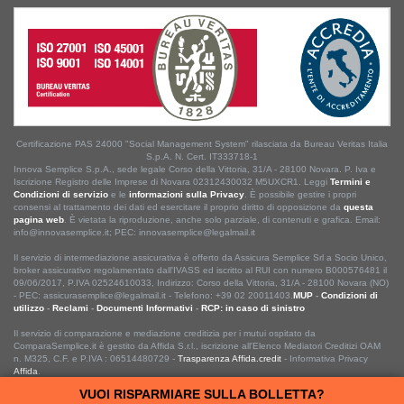
Certificazione PAS 24000 "Social Management System" rilasciata da Bureau Veritas Italia
S.p.A. N. Cert. IT333718-1
Innova Semplice S.p.A., sede legale Corso della Vittoria, 31/A - 28100 Novara. P. Iva e
Iscrizione Registro delle Imprese di Novara 02312430032 M5UXCR1. Leggi
Termini e
Condizioni di servizio
e le
informazioni sulla Privacy
. È possibile gestire i propri
consensi al trattamento dei dati ed esercitare il proprio diritto di opposizione da
questa
pagina web
. È vietata la riproduzione, anche solo parziale, di contenuti e grafica. Email:
info@innovasemplice.it; PEC: innovasemplice@legalmail.it
Il servizio di intermediazione assicurativa è offerto da Assicura Semplice Srl a Socio Unico,
broker assicurativo regolamentato dall'IVASS ed iscritto al RUI con numero B000576481 il
09/06/2017, P.IVA 02524610033, Indirizzo: Corso della Vittoria, 31/A - 28100 Novara (NO)
- PEC: assicurasemplice@legalmail.it - Telefono: +39 02 20011403.
MUP
-
Condizioni di
utilizzo
-
Reclami
-
Documenti Informativi
-
RCP: in caso di sinistro
Il servizio di comparazione e mediazione creditizia per i mutui ospitato da
ComparaSemplice.it è gestito da Affida S.r.l., iscrizione all'Elenco Mediatori Creditizi OAM
n. M325, C.F. e P.IVA : 06514480729 -
Trasparenza Affida.credit
- Informativa Privacy
Affida
.
VUOI RISPARMIARE SULLA BOLLETTA?
ComparaSemplice.it © ® 2013 • 2026