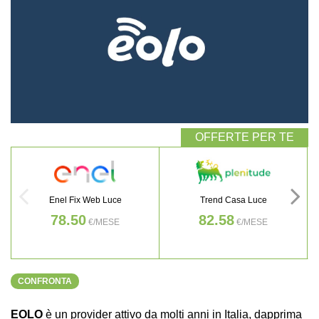
Enel Fix Web Luce
Trend Casa Luce
78.50
82.58
€/MESE
€/MESE
CONFRONTA
EOLO
è un provider attivo da molti anni in Italia, dapprima