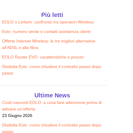
Illumia Wi-FI
Sky Wifi
Più letti
22.90
22.90
€/MESE
€/MESE
EOLO o Linkem: confronto tra operatori Wireless
Eolo: numero verde e contatti assistenza clienti
Offerte Internet Wireless: le tre migliori alternative
all’ADSL e alla fibra
EOLO Router EVO: caratteristiche e prezzo
Disdetta Eolo: come chiudere il contratto passo dopo
passo
Ultime News
Costi nascosti EOLO: a cosa fare attenzione prima di
attivare un’offerta
23 Giugno 2026
Disdetta Eolo: come chiudere il contratto passo dopo
passo