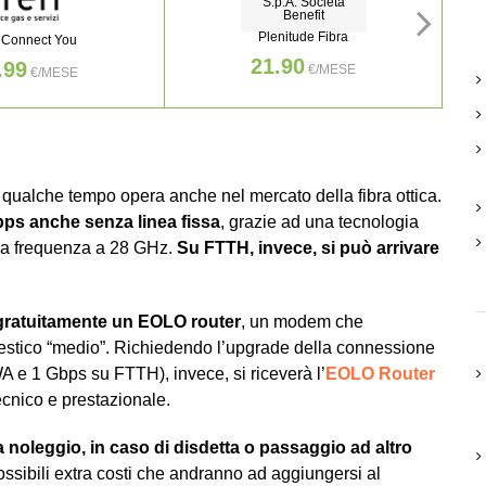
S.p.A. Società
Benefit
Plenitude Fibra
 Connect You
21.90
.99
€/MESE
€/MESE
a qualche tempo opera anche nel mercato della fibra ottica.
bps anche senza linea fissa
, grazie ad una tecnologia
a la frequenza a 28 GHz.
Su FTTH, invece, si può arrivare
 gratuitamente un EOLO router
, un modem che
estico “medio”. Richiedendo l’upgrade della connessione
 e 1 Gbps su FTTH), invece, si riceverà l’
EOLO Router
ecnico e prestazionale.
 noleggio, in caso di disdetta o passaggio ad altro
ossibili extra costi che andranno ad aggiungersi al