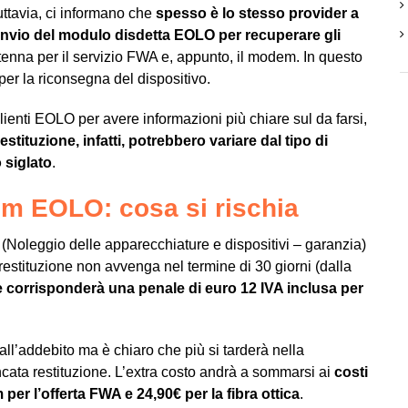
uttavia, ci informano che
spesso è lo stesso provider a
invio del modulo disdetta EOLO per recuperare gli
enna per il servizio FWA e, appunto, il modem. In questo
r la riconsegna del dispositivo.
enti EOLO per avere informazioni più chiare sul da farsi,
restituzione, infatti, potrebbero variare dal tipo di
o siglato
.
m EOLO: cosa si rischia
(Noleggio delle apparecchiature e dispositivi – garanzia)
 restituzione non avvenga nel termine di 30 giorni (dalla
nte corrisponderà una penale di euro 12 IVA inclusa per
ll’addebito ma è chiaro che più si tarderà nella
ata restituzione. L’extra costo andrà a sommarsi ai
costi
per l’offerta FWA e 24,90€ per la fibra ottica
.