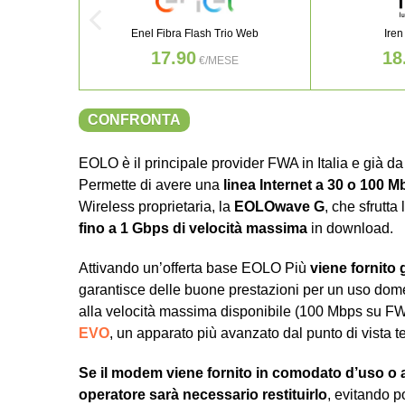
Enel Fibra Flash Trio Web
Iren
17.90
18
€/MESE
CONFRONTA
EOLO è il principale provider FWA in Italia e già d
Permette di avere una
linea Internet a 30 o 100 M
Wireless proprietaria, la
EOLOwave G
, che sfrutt
fino a 1 Gbps di velocità massima
in download.
Attivando un’offerta base EOLO Più
viene fornito
garantisce delle buone prestazioni per un uso dom
alla velocità massima disponibile (100 Mbps su FWA
EVO
, un apparato più avanzato dal punto di vista t
Se il modem viene fornito in comodato d’uso o a
operatore sarà necessario restituirlo
, evitando p