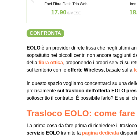
Enel Fibra Flash Trio Web
Iren
17.90
18
€/MESE
CONFRONTA
EOLO
è un provider di rete fissa che negli ultimi an
soprattutto nei piccoli centri non ancora raggiunti 
della
fibra ottica
, proponendo i propri servizi su r
sul territorio con le
offerte Wireless
, basate sulla
t
In questo spazio vogliamo concentrarci su una delle
precisamente
sul trasloco dell’offerta EOLO pres
sottoscritto il contratto. È possibile farlo? E se si,
Trasloco EOLO: come fare
La prima cosa da fare prima di richiedere il trasloco
servizio EOLO
tramite la
pagina dedicata
disponib