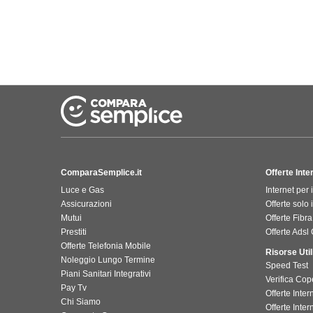
ComparaSemplice.it
Offerte Int
Luce e Gas
Internet per 
Assicurazioni
Offerte solo 
Mutui
Offerte Fibra
Prestiti
Offerte Adsl
Offerte Telefonia Mobile
Risorse Util
Noleggio Lungo Termine
Speed Test
Piani Sanitari Integrativi
Verifica Cop
Pay Tv
Offerte Inte
Chi Siamo
Offerte Inter