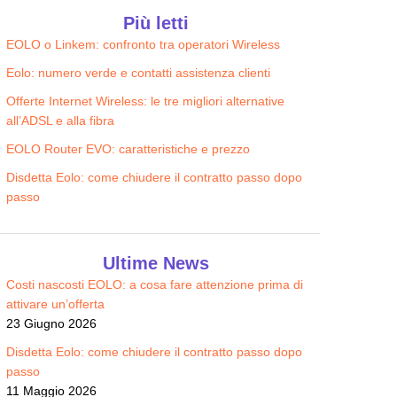
Edison WiFi + Luce e Gas
Illumia Wi-FI
Più letti
22.90
22.90
€/MESE
€/MESE
EOLO o Linkem: confronto tra operatori Wireless
Eolo: numero verde e contatti assistenza clienti
Offerte Internet Wireless: le tre migliori alternative
all’ADSL e alla fibra
EOLO Router EVO: caratteristiche e prezzo
Disdetta Eolo: come chiudere il contratto passo dopo
passo
Ultime News
Costi nascosti EOLO: a cosa fare attenzione prima di
attivare un’offerta
23 Giugno 2026
Disdetta Eolo: come chiudere il contratto passo dopo
passo
11 Maggio 2026