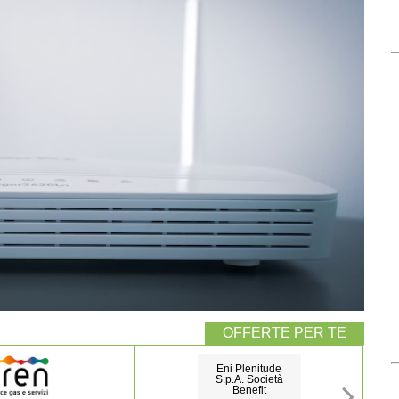
Eni Plenitude
S.p.A. Società
Benefit