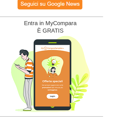
Entra in MyCompara
È GRATIS
Edison Energia
Illumia