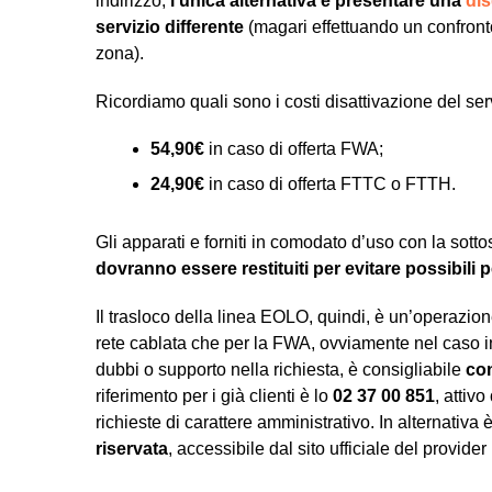
indirizzo,
l’unica alternativa è presentare una
di
servizio differente
(magari effettuando un confronto 
zona).
Ricordiamo quali sono i costi disattivazione del se
54,90€
in caso di offerta FWA;
24,90€
in caso di offerta FTTC o FTTH.
Gli apparati e forniti in comodato d’uso con la sott
dovranno essere restituiti per evitare possibili p
Il trasloco della linea EOLO, quindi, è un’operazio
rete cablata che per la FWA, ovviamente nel caso in
dubbi o supporto nella richiesta, è consigliabile
con
riferimento per i già clienti è lo
02 37 00 851
, attivo
richieste di carattere amministrativo. In alternativa 
riservata
, accessibile dal sito ufficiale del provider 