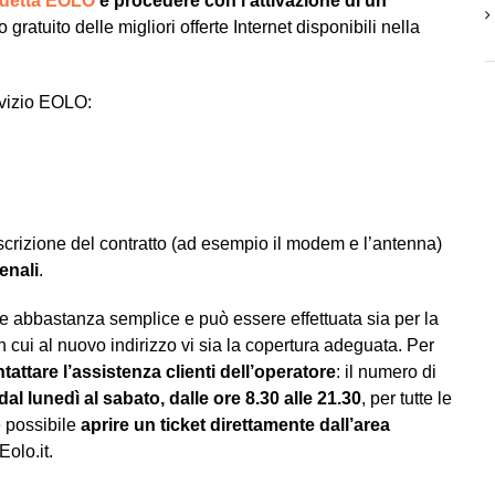
sdetta EOLO
e procedere con l’attivazione di un
gratuito delle migliori offerte Internet disponibili nella
rvizio EOLO:
oscrizione del contratto (ad esempio il modem e l’antenna)
enali
.
ne abbastanza semplice e può essere effettuata sia per la
 cui al nuovo indirizzo vi sia la copertura adeguata. Per
tattare l’assistenza clienti dell’operatore
: il numero di
dal lunedì al sabato, dalle ore 8.30 alle 21.30
, per tutte le
è possibile
aprire un ticket direttamente dall’area
Eolo.it.