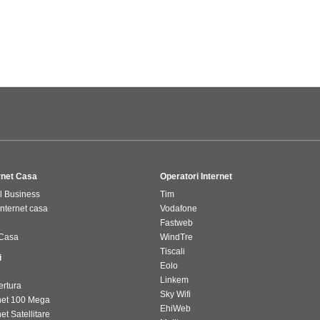
ernet Casa
Operatori Internet
il Business
Tim
internet casa
Vodafone
Fastweb
 Casa
WindTre
Tiscali
i
Eolo
Linkem
ertura
Sky Wifi
rnet 100 Mega
EhiWeb
net Satellitare