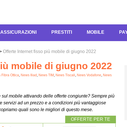
ASSICURAZIONI
PRESTITI
MOBILE
PA
>
Offerte Internet fisso più mobile di giugno 2022
 più mobile di giugno 2022
Fibra Ottica
,
News Iliad
,
News TIM
,
News Tiscali
,
News Vodafone
,
News
e sul mobile attivando delle offerte congiunte? Sempre più
e servizi ad un prezzo e a condizioni più vantaggiose
scopriamo quali sono le migliori di questo mese.