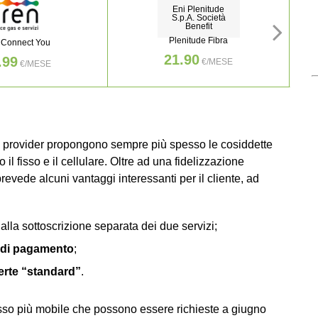
Eni Plenitude
S.p.A. Società
Benefit
Plenitude Fibra
 Connect You
21.90
.99
€/MESE
€/MESE
 i provider propongono sempre più spesso le cosiddette
 il fisso e il cellulare. Oltre ad una fidelizzazione
revede alcuni vantaggi interessanti per il cliente, ad
 alla sottoscrizione separata dei due servizi;
 di pagamento
;
fferte “standard”
.
 fisso più mobile che possono essere richieste a giugno