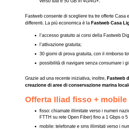
verso tutti e 50 GB in 4G/4G+.
Fastweb consente di scegliere tra tre offerte Casa e 
differenti. La più economica è la
Fastweb Casa Lig
l’accesso gratuito ai corsi della Fastweb Di
l’attivazione gratuita;
30 giorni di prova gratuita, con il rimborso t
possibilità di navigare senza consumare i g
Grazie ad una recente iniziativa, inoltre,
Fastweb do
creazione di aree di conservazione marina local
Offerta Iliad fisso + mobil
fisso: chiamate illimitate verso i numeri nazio
FTTH su rete Open Fiber) fino a 1 Gbps o 5
mobile: telefonate e sms illimitati verso i nu