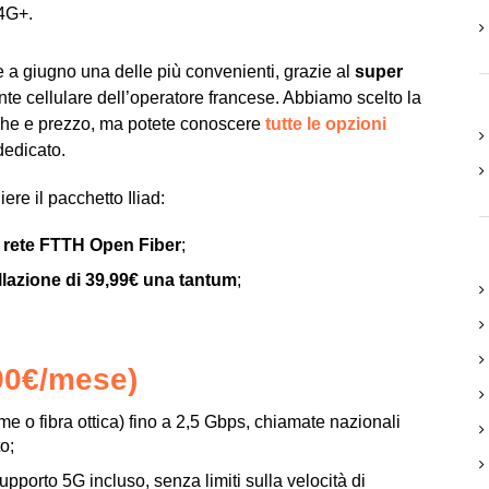
/4G+.
he a giugno una delle più convenienti, grazie al
super
ente cellulare dell’operatore francese. Abbiamo scelto la
iche e prezzo, ma potete conoscere
tutte le opzioni
dedicato.
re il pacchetto Iliad:
 rete FTTH Open Fiber
;
llazione di 39,99€ una tantum
;
90€/mese)
rame o fibra ottica) fino a 2,5 Gbps, chiamate nazionali
o;
upporto 5G incluso, senza limiti sulla velocità di