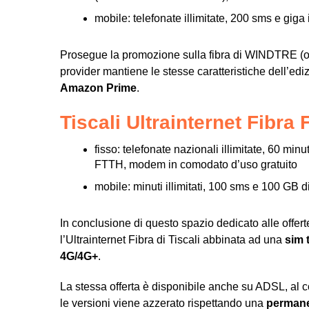
mobile: telefonate illimitate, 200 sms e giga i
Prosegue la promozione sulla fibra di WINDTRE (op
provider mantiene le stesse caratteristiche dell’ed
Amazon Prime
.
Tiscali Ultrainternet Fibra
fisso: telefonate nazionali illimitate, 60 minuti
FTTH, modem in comodato d’uso gratuito
mobile: minuti illimitati, 100 sms e 100 GB 
In conclusione di questo spazio dedicato alle offer
l’Ultrainternet Fibra di Tiscali abbinata ad una
sim t
4G/4G+
.
La stessa offerta è disponibile anche su ADSL, al c
le versioni viene azzerato rispettando una
permane