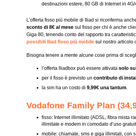
destinazioni estere, 80 GB di Internet in 4G
L’offerta fisso più mobile di Iliad si riconferma anc
sconto di 8€
al mese
sul fisso per chi è anche cli
Giga 80, tenendo conto del rapporto tra caratterist
possibili Iliad fisso più mobile
sul nostro articolo 
Bisogna tenere a mente alcune cose prima di sceglie
l’offerta Iliadbox può essere attivata
solo su
per il fisso è previsto un
contributo di insta
la sim ha un costo di
9,99€ una tantum
.
Vodafone Family Plan (34,
fisso: Internet illimitato (ADSL, fibra mista 
illimitate e modem in comodato d’uso gratuit
mobile: chiamate, sms e giga illimitati, con s