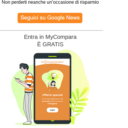
Non perderti neanche un’occasione di risparmio
Illumia
Illumia Wi-FI
Sky Wifi
22.90
22.90
€/MESE
€/MESE
Entra in MyCompara
È GRATIS