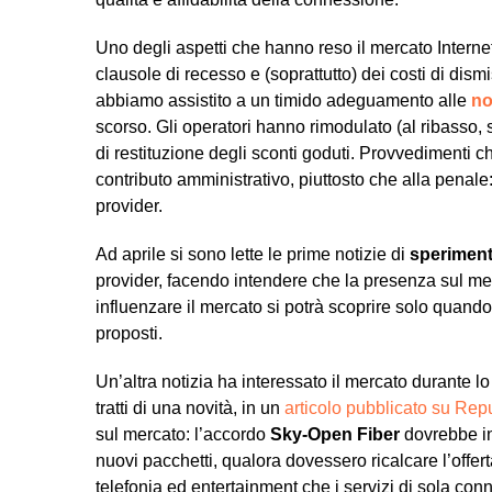
Uno degli aspetti che hanno reso il mercato Internet
clausole di recesso e (soprattutto) dei costi di dis
abbiamo assistito a un timido adeguamento alle
no
scorso. Gli operatori hanno rimodulato (al ribasso, s
di restituzione degli sconti goduti. Provvedimenti ch
contributo amministrativo, piuttosto che alla penal
provider.
Ad aprile si sono lette le prime notizie di
speriment
provider, facendo intendere che la presenza sul merc
influenzare il mercato si potrà scoprire solo quando s
proposti.
Un’altra notizia ha interessato il mercato durante l
tratti di una novità, in un
articolo pubblicato su Rep
sul mercato: l’accordo
Sky-Open Fiber
dovrebbe ini
nuovi pacchetti, qualora dovessero ricalcare l’offer
telefonia ed entertainment che i servizi di sola con