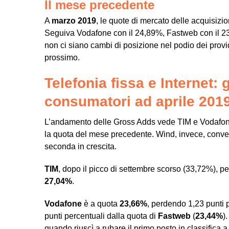
Il mese precedente
A
marzo 2019
, le quote di mercato delle acquisizi
Seguiva Vodafone con il 24,89%, Fastweb con il 23
non ci siano cambi di posizione nel podio dei provi
prossimo.
Telefonia fissa e Internet: g
consumatori ad aprile 2019
L’andamento delle Gross Adds vede TIM e Vodafone
la quota del mese precedente. Wind, invece, converge
seconda in crescita.
TIM
, dopo il picco di settembre scorso (33,72%), pe
27,04%
.
Vodafone
è a quota
23,66%
, perdendo 1,23 punti p
punti percentuali dalla quota di
Fastweb
(
23,44%
)
quando riuscì a rubare il primo posto in classifica 