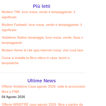
Edison WiFi + Luce e Gas
Illumia Wi-FI
Più letti
22.90
22.90
€/MESE
€/MESE
Modem TIM: luce rossa, verde e lampeggiante, il
significato
Modem Fastweb: luce rossa, verde e lampeggiante, il
significato
Vodafone Station lampeggia: luce rossa, verde, fissa o
lampeggiante
Modem Home & Life spia internet rossa: che cosa fare
Come si installa la fibra ottica in casa: lavori e
tempistiche
Ultime News
Offerte Vodafone Casa agosto 2026: tutte le promozioni
fibra e FWA
04 Agosto 2026
Offerte WINDTRE casa agosto 2026: fibra a partire da