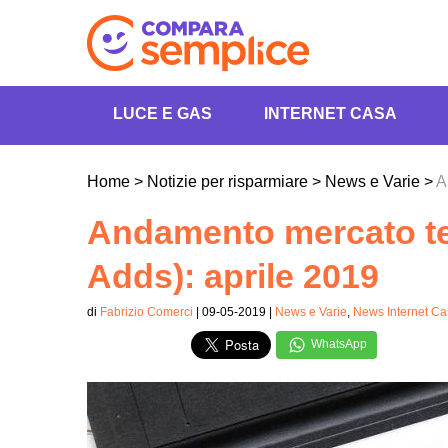
LUCE E GAS
INTERNET CASA
Home
>
Notizie per risparmiare
>
News e Varie
>
A
Andamento mercato tel
Adds): aprile 2019
di
Fabrizio Comerci
| 09-05-2019 |
News e Varie
,
News Internet C
WhatsApp