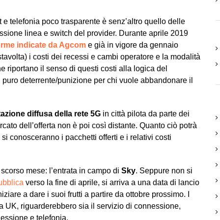
 e telefonia poco trasparente è senz’altro quello delle
missione linea e switch del provider. Durante aprile 2019
rme indicate da Agcom
e già in vigore da gennaio
tavolta) i costi dei recessi e cambi operatore e la modalità
e riportano il senso di questi costi alla logica del
e: puro deterrente/punizione per chi vuole abbandonare il
azione diffusa della rete 5G
in città pilota da parte dei
ato dell’offerta non è poi così distante. Quanto ciò potrà
i conosceranno i pacchetti offerti e i relativi costi
o scorso mese: l’entrata in campo di
Sky
. Seppure non si
ubblica
verso la fine di aprile, si arriva a una data di lancio
ziare a dare i suoi frutti a partire da ottobre prossimo. I
ta UK, riguarderebbero sia il servizio di connessione,
nessione e telefonia.