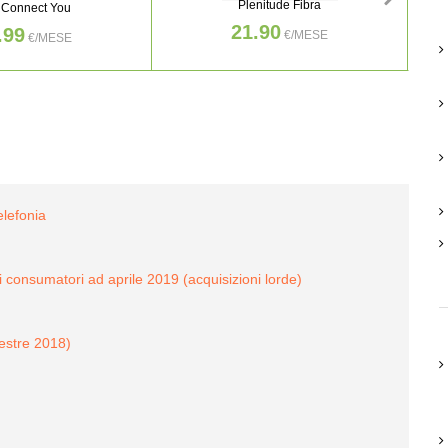
Plenitude Fibra
 Connect You
21.90
.99
€/MESE
€/MESE
elefonia
dai consumatori ad aprile 2019 (acquisizioni lorde)
estre 2018)