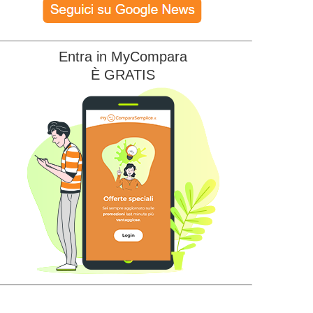
Entra in MyCompara
È GRATIS
Edison Energia
Illumia