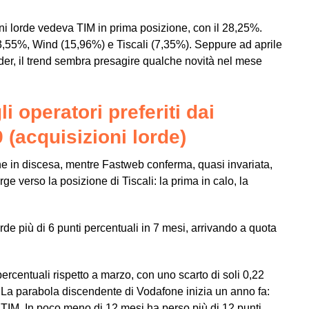
oni lorde vedeva TIM in prima posizione, con il 28,25%.
,55%, Wind (15,96%) e Tiscali (7,35%). Seppure ad aprile
der, il trend sembra presagire qualche novità nel mese
li operatori preferiti dai
 (acquisizioni lorde)
 in discesa, mentre Fastweb conferma, quasi invariata,
 verso la posizione di Tiscali: la prima in calo, la
rde più di 6 punti percentuali in 7 mesi, arrivando a quota
ercentuali rispetto a marzo, con uno scarto di soli 0,22
. La parabola discendente di Vodafone inizia un anno fa:
a TIM. In poco meno di 12 mesi ha perso più di 12 punti