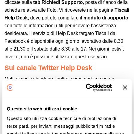
cliccate sulla
tab Richiedi Supporto
, posta di fianco della
scheda relativa alle Foto. Vi ritroverete nella pagina
Tiscali
Help Desk
, dove potrete compilare il
modulo di supporto
con tutte le informazioni utili per ricevere l’assistenza
desiderata. Il servizio di Help Desk targato Tiscali da
Facebook è disponibile ogni giorno lavorativo dalle 8.30
alle 21.30 e il sabato dalle 8.30 alle 17. Nei giorni festivi,
invece, non è possibile utilizzare questo servizio.
Sul canale Twitter Help Desk
Molti di voi ci chiedono, inoltre, come parlare con un
operatore Tiscali su
Twitter
, un altro utilizzatissimo social
network: anche qui il canale di riferimento è
@TiscaliHelpDesk
, disponibile dalle 8.30 alle 21.30 dal
Questo sito web utilizza i cookie
lunedì al venerdì e il sabato dalle 8.30 alle 17 (i festivi sono
esclusi). Attraverso un tweet è possibile richiedere
Questo sito utilizza cookie tecnici e di profilazione di
assistenza oppure
direttamente con un DM
(il messaggio
terze parti, per inviarti messaggi pubblicitari mirati e
privato di Twitter), specificando il proprio
Numero Cliente
.
servizi in linea con le tue preferenze, per personalizzare