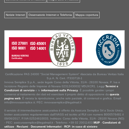
Notizie Intenet
Osservatorio Internet e Telefonia
Mappa copertura
Certificazione PAS 24000 "Social Management System" rilasciata da Bureau Veritas Italia
S.p.A. N. Cert. IT333718-1
Innova Semplice S.p.A., sede legale Corso della Vittoria, 31/A - 28100 Novara. P. Iva e
Iscrizione Registro delle Imprese di Novara 02312430032 M5UXCR1. Leggi
Termini e
Condizioni di servizio
e le
informazioni sulla Privacy
. È possibile gestire i propri
consensi al trattamento dei dati ed esercitare il proprio diritto di opposizione da
questa
pagina web
. È vietata la riproduzione, anche solo parziale, di contenuti e grafica. Email:
info@innovasemplice.it; PEC: innovasemplice@legalmail.it
Il servizio di intermediazione assicurativa è offerto da Assicura Semplice Srl a Socio Unico,
broker assicurativo regolamentato dall'IVASS ed iscritto al RUI con numero B000576481 il
09/06/2017, P.IVA 02524610033, Indirizzo: Corso della Vittoria, 31/A - 28100 Novara (NO)
- PEC: assicurasemplice@legalmail.it - Telefono: +39 02 20011403.
MUP
-
Condizioni di
utilizzo
-
Reclami
-
Documenti Informativi
-
RCP: in caso di sinistro