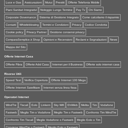
Luce e Gas
Assicurazioni
Mutui
Prestiti
Offerte Telefonia Mobile
Piani Sanitari Integrativi
Noleggio Lungo Termine
Pay Tv
Chi Siamo
Corporate Governance
Sistema di Gestione Integrato
Come calcoliamo il risparmio
Contatti
Whistleblowing
Termini e Condizioni
Privacy
Codice Condotta
Cookie policy
Privacy Partner
Gestione consensi privacy
ComparaSemplice.it Shop
Opinioni e Recensioni
Reclami e Segnalazioni
News
Mappa del Sito
Offerte Internet Casa
Offerte Fibra
Offerte Adsl Casa
Internet per il Business
Offerte solo internet casa
Risorse Utili
Speed Test
Verifica Copertura
Offerte Internet 100 Mega
Offerte Internet Satellitare
Internet senza linea fissa
Operatori Internet
WindTre
Tiscali
Eolo
Linkem
Sky Wifi
EhiWeb
Melita
Tim
Vodafone
Fastweb
Meglio Tim o Vodafone
Meglio Tim o Fastweb
Confronto Tim WindTre
Confronto Tim Tiscali
Meglio Vodafone o Fastweb
Meglio Eolo o Tim
Conviene WindTre o Fastweb
Meglio Eolo o Fastweb