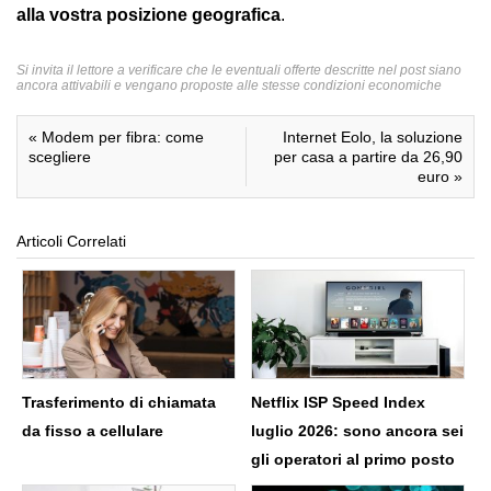
alla vostra posizione geografica
.
Si invita il lettore a verificare che le eventuali offerte descritte nel post siano
ancora attivabili e vengano proposte alle stesse condizioni economiche
«
Modem per fibra: come
Internet Eolo, la soluzione
scegliere
per casa a partire da 26,90
euro
»
Articoli Correlati
Trasferimento di chiamata
Netflix ISP Speed Index
da fisso a cellulare
luglio 2026: sono ancora sei
gli operatori al primo posto