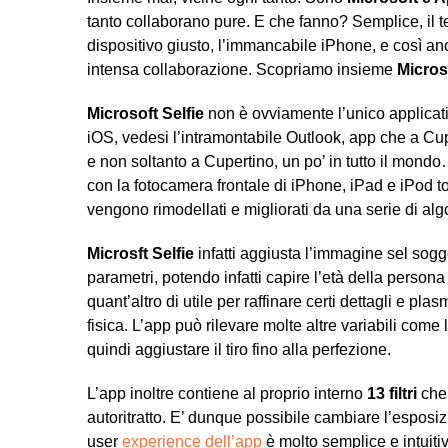
tanto collaborano pure. E che fanno? Semplice, il te
dispositivo giusto, l’immancabile iPhone, e così 
intensa collaborazione. Scopriamo insieme
Micros
Microsoft Selfie
non è ovviamente l’unico applicati
iOS, vedesi l’intramontabile Outlook, app che a C
e non soltanto a Cupertino, un po’ in tutto il mondo
con la fotocamera frontale di iPhone, iPad e iPod to
vengono rimodellati e migliorati da una serie di alg
Microsft Selfie
infatti aggiusta l’immagine sel sog
parametri, potendo infatti capire l’età della persona 
quant’altro di utile per raffinare certi dettagli e p
fisica. L’app può rilevare molte altre variabili come
quindi aggiustare il tiro fino alla perfezione.
L’app inoltre contiene al proprio interno
13 filtri
che 
autoritratto. E’ dunque possibile cambiare l’espos
user
experience dell’app
è molto semplice e intuitiv