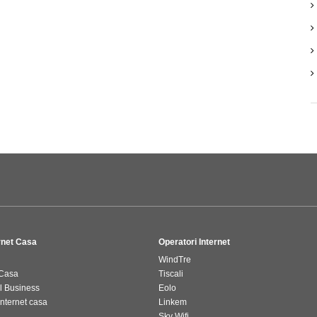
ernet Casa
Operatori Internet
WindTre
 Casa
Tiscali
il Business
Eolo
internet casa
Linkem
Sky Wifi