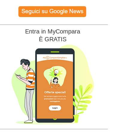
Entra in MyCompara
È GRATIS
Illumia
Illumia Wi-FI
Sky Wifi
22.90
22.90
€/MESE
€/MESE