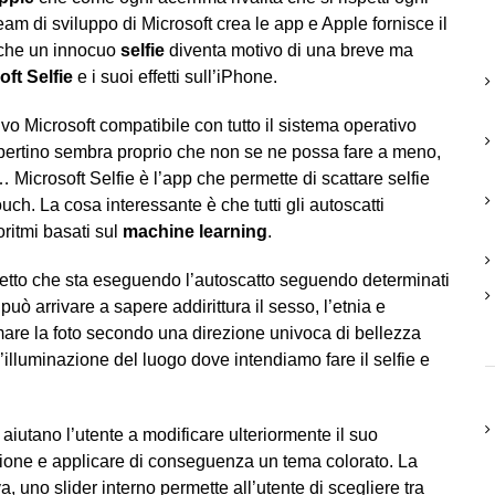
am di sviluppo di Microsoft crea le app e Apple fornisce il
anche un innocuo
selfie
diventa motivo di una breve ma
oft Selfie
e i suoi effetti sull’iPhone.
vo Microsoft compatibile con tutto il sistema operativo
upertino sembra proprio che non se ne possa fare a meno,
… Microsoft Selfie è l’app che permette di scattare selfie
uch. La cosa interessante è che tutti gli autoscatti
oritmi basati sul
machine learning
.
getto che sta eseguendo l’autoscatto seguendo determinati
può arrivare a sapere addirittura il sesso, l’etnia e
lasmare la foto secondo una direzione univoca di bellezza
 l’illuminazione del luogo dove intendiamo fare il selfie e
aiutano l’utente a modificare ulteriormente il suo
izione e applicare di conseguenza un tema colorato. La
a, uno slider interno permette all’utente di scegliere tra