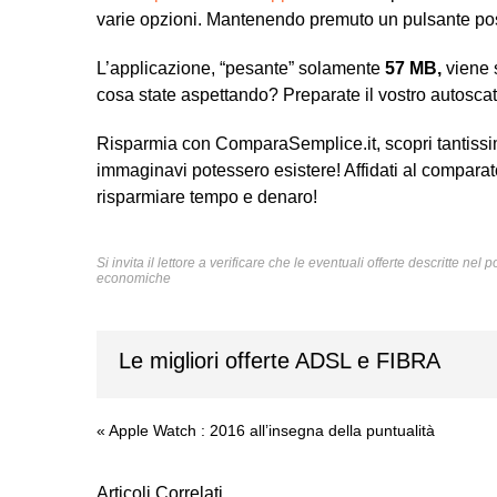
varie opzioni. Mantenendo premuto un pulsante poss
L’applicazione, “pesante” solamente
57 MB,
viene 
cosa state aspettando? Preparate il vostro autosca
Risparmia con ComparaSemplice.it, scopri tantissi
immaginavi potessero esistere! Affidati al comparato
risparmiare tempo e denaro!
Si invita il lettore a verificare che le eventuali offerte descritte ne
economiche
Le migliori offerte ADSL e FIBRA
«
Apple Watch : 2016 all’insegna della puntualità
Articoli Correlati