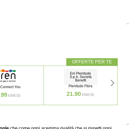
Eni Plenitude
S.p.A. Società
Benefit
Plenitude Fibra
 Connect You
21.90
.99
€/MESE
€/MESE
pple
che come ogni acerrima rivalità che si rispetti ogni