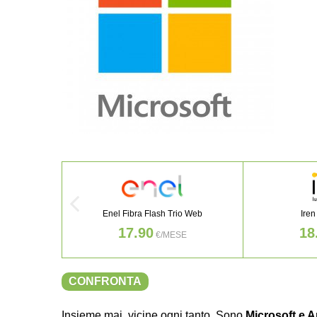
Enel Fibra Flash Trio Web
Iren
17.90
18
€/MESE
CONFRONTA
Insieme mai, vicine ogni tanto. Sono
Microsoft e A