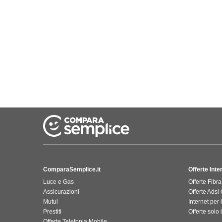
ComparaSemplice.it
Offerte Int
Luce e Gas
Offerte Fibra
Assicurazioni
Offerte Adsl
Mutui
Internet per 
Prestiti
Offerte solo 
Offerte Telefonia Mobile