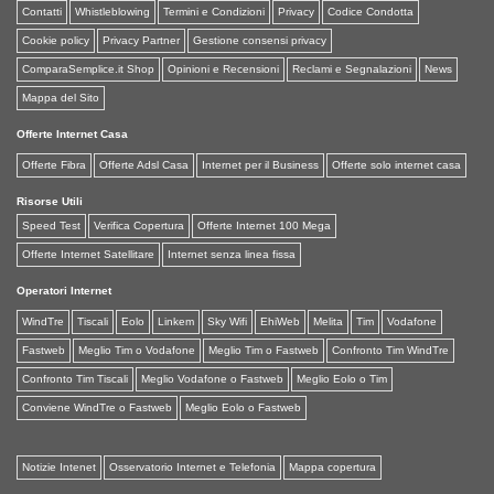
Contatti
Whistleblowing
Termini e Condizioni
Privacy
Codice Condotta
Cookie policy
Privacy Partner
Gestione consensi privacy
ComparaSemplice.it Shop
Opinioni e Recensioni
Reclami e Segnalazioni
News
Mappa del Sito
Offerte Internet Casa
Offerte Fibra
Offerte Adsl Casa
Internet per il Business
Offerte solo internet casa
Risorse Utili
Speed Test
Verifica Copertura
Offerte Internet 100 Mega
Offerte Internet Satellitare
Internet senza linea fissa
Operatori Internet
WindTre
Tiscali
Eolo
Linkem
Sky Wifi
EhiWeb
Melita
Tim
Vodafone
Fastweb
Meglio Tim o Vodafone
Meglio Tim o Fastweb
Confronto Tim WindTre
Confronto Tim Tiscali
Meglio Vodafone o Fastweb
Meglio Eolo o Tim
Conviene WindTre o Fastweb
Meglio Eolo o Fastweb
Notizie Intenet
Osservatorio Internet e Telefonia
Mappa copertura