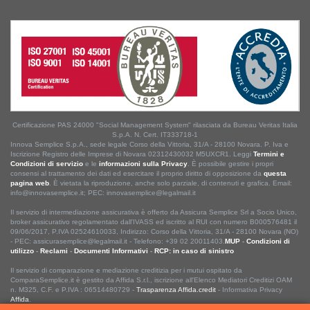
Certificazione PAS 24000 "Social Management System" rilasciata da Bureau Veritas Italia
S.p.A. N. Cert. IT333718-1
Innova Semplice S.p.A., sede legale Corso della Vittoria, 31/A - 28100 Novara. P. Iva e
Iscrizione Registro delle Imprese di Novara 02312430032 M5UXCR1. Leggi
Termini e
Condizioni di servizio
e le
informazioni sulla Privacy
. È possibile gestire i propri
consensi al trattamento dei dati ed esercitare il proprio diritto di opposizione da
questa
pagina web
. È vietata la riproduzione, anche solo parziale, di contenuti e grafica. Email:
info@innovasemplice.it; PEC: innovasemplice@legalmail.it
Il servizio di intermediazione assicurativa è offerto da Assicura Semplice Srl a Socio Unico,
broker assicurativo regolamentato dall'IVASS ed iscritto al RUI con numero B000576481 il
09/06/2017, P.IVA 02524610033, Indirizzo: Corso della Vittoria, 31/A - 28100 Novara (NO)
- PEC: assicurasemplice@legalmail.it - Telefono: +39 02 20011403.
MUP
-
Condizioni di
utilizzo
-
Reclami
-
Documenti Informativi
-
RCP: in caso di sinistro
Il servizio di comparazione e mediazione creditizia per i mutui ospitato da
ComparaSemplice.it è gestito da Affida S.r.l., iscrizione all'Elenco Mediatori Creditizi OAM
n. M325, C.F. e P.IVA : 06514480729 -
Trasparenza Affida.credit
- Informativa Privacy
Affida
.