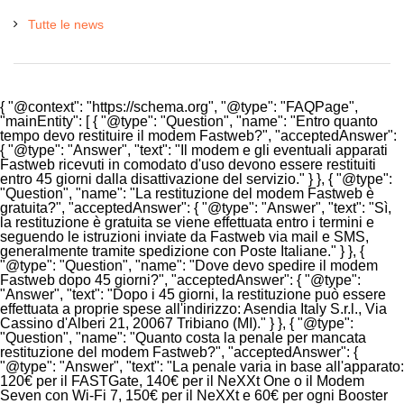
Tutte le news
{ "@context": "https://schema.org", "@type": "FAQPage",
"mainEntity": [ { "@type": "Question", "name": "Entro quanto
tempo devo restituire il modem Fastweb?", "acceptedAnswer":
{ "@type": "Answer", "text": "Il modem e gli eventuali apparati
Fastweb ricevuti in comodato d'uso devono essere restituiti
entro 45 giorni dalla disattivazione del servizio." } }, { "@type":
"Question", "name": "La restituzione del modem Fastweb è
gratuita?", "acceptedAnswer": { "@type": "Answer", "text": "Sì,
la restituzione è gratuita se viene effettuata entro i termini e
seguendo le istruzioni inviate da Fastweb via mail e SMS,
generalmente tramite spedizione con Poste Italiane." } }, {
"@type": "Question", "name": "Dove devo spedire il modem
Fastweb dopo 45 giorni?", "acceptedAnswer": { "@type":
"Answer", "text": "Dopo i 45 giorni, la restituzione può essere
effettuata a proprie spese all'indirizzo: Asendia Italy S.r.l., Via
Cassino d'Alberi 21, 20067 Tribiano (MI)." } }, { "@type":
"Question", "name": "Quanto costa la penale per mancata
restituzione del modem Fastweb?", "acceptedAnswer": {
"@type": "Answer", "text": "La penale varia in base all'apparato:
120€ per il FASTGate, 140€ per il NeXXt One o il Modem
Seven con Wi-Fi 7, 150€ per il NeXXt e 60€ per ogni Booster