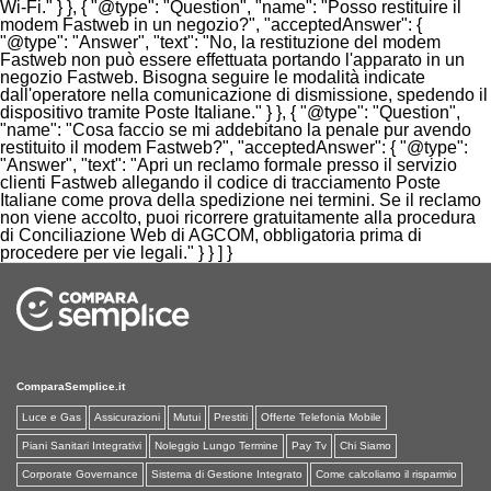
Wi-Fi." } }, { "@type": "Question", "name": "Posso restituire il
modem Fastweb in un negozio?", "acceptedAnswer": {
"@type": "Answer", "text": "No, la restituzione del modem
Fastweb non può essere effettuata portando l'apparato in un
negozio Fastweb. Bisogna seguire le modalità indicate
dall'operatore nella comunicazione di dismissione, spedendo il
dispositivo tramite Poste Italiane." } }, { "@type": "Question",
"name": "Cosa faccio se mi addebitano la penale pur avendo
restituito il modem Fastweb?", "acceptedAnswer": { "@type":
"Answer", "text": "Apri un reclamo formale presso il servizio
clienti Fastweb allegando il codice di tracciamento Poste
Italiane come prova della spedizione nei termini. Se il reclamo
non viene accolto, puoi ricorrere gratuitamente alla procedura
di Conciliazione Web di AGCOM, obbligatoria prima di
procedere per vie legali." } } ] }
ComparaSemplice.it
Luce e Gas
Assicurazioni
Mutui
Prestiti
Offerte Telefonia Mobile
Piani Sanitari Integrativi
Noleggio Lungo Termine
Pay Tv
Chi Siamo
Corporate Governance
Sistema di Gestione Integrato
Come calcoliamo il risparmio