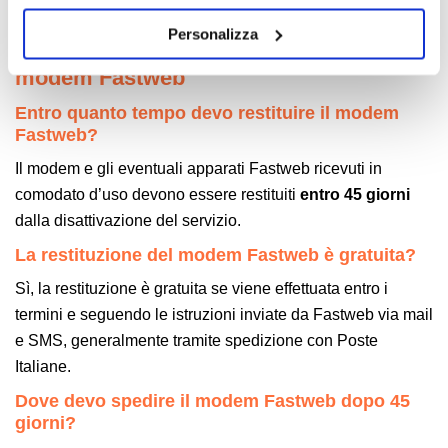
Fastweb portandolo nel punto vendita
.
cookies o installando solo i cookie strettamente
Personalizza
Domande frequenti sulla restituzione
necessari.
modem Fastweb
Entro quanto tempo devo restituire il modem
Fastweb?
Il modem e gli eventuali apparati Fastweb ricevuti in
comodato d’uso devono essere restituiti
entro 45 giorni
dalla disattivazione del servizio.
La restituzione del modem Fastweb è gratuita?
Sì, la restituzione è gratuita se viene effettuata entro i
termini e seguendo le istruzioni inviate da Fastweb via mail
e SMS, generalmente tramite spedizione con Poste
Italiane.
Dove devo spedire il modem Fastweb dopo 45
giorni?