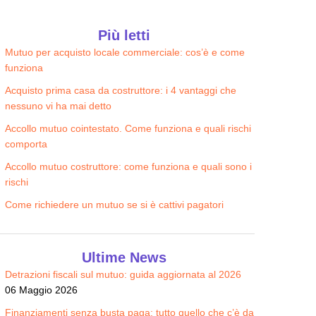
Più letti
Mutuo per acquisto locale commerciale: cos’è e come
funziona
Energia Lunga Luce Easy
IREN STAY TECH LUCE PREZZO
62.68
FISSO
€/MESE
Acquisto prima casa da costruttore: i 4 vantaggi che
64.27
nessuno vi ha mai detto
€/MESE
Accollo mutuo cointestato. Come funziona e quali rischi
comporta
Accollo mutuo costruttore: come funziona e quali sono i
rischi
Come richiedere un mutuo se si è cattivi pagatori
Ultime News
Detrazioni fiscali sul mutuo: guida aggiornata al 2026
06 Maggio 2026
Finanziamenti senza busta paga: tutto quello che c’è da