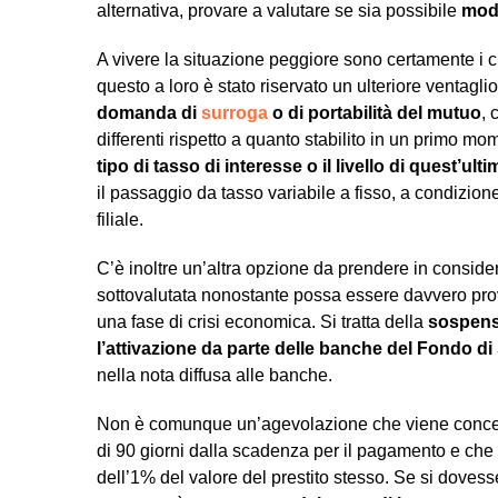
alternativa, provare a valutare se sia possibile
modif
A vivere la situazione peggiore sono certamente i c
questo a loro è stato riservato un ulteriore ventagl
domanda di
surroga
o di portabilità del mutuo
, 
differenti rispetto a quanto stabilito in un primo mo
tipo di tasso di interesse o il livello di quest’ult
il passaggio da tasso variabile a fisso, a condizion
filiale.
C’è inoltre un’altra opzione da prendere in consid
sottovalutata nonostante possa essere davvero pro
una fase di crisi economica. Si tratta della
sospens
l’attivazione da parte delle banche del Fondo di 
nella nota diffusa alle banche.
Non è comunque un’agevolazione che viene concessa 
di 90 giorni dalla scadenza per il pagamento e che 
dell’1% del valore del prestito stesso. Se si doves