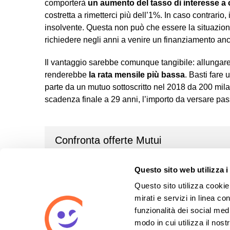
comporterà
un aumento del tasso di interesse a c
costretta a rimetterci più dell’1%. In caso contrario, 
insolvente. Questa non può che essere la situazione
richiedere negli anni a venire un finanziamento anc
Il vantaggio sarebbe comunque tangibile: allungare
renderebbe
la rata mensile più bassa
. Basti fare
parte da un mutuo sottoscritto nel 2018 da 200 mila 
scadenza finale a 29 anni, l’importo da versare pa
Confronta offerte Mutui
Questo sito web utilizza i
«
Tipologie di casco: come scegliere
Questo sito utilizza cookie 
mirati e servizi in linea c
Articoli Correlati
funzionalità dei social med
modo in cui utilizza il nost
Nessun correlato trovato.