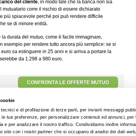
arico del cliente
, in modo tale che la banca non sia
il mutuatario corre il rischio di essere dichiarato
 più spiacevole perché poi può rendere difficile
he se di minore entità.
 la durata del mutuo, come è facile immaginare,
 un esempio per rendere tutto ancora più semplice: se si
euro sa estinguere in 25 anni e si arriva a portare la
sserebbe da 1.298 a 980 euro.
CONFRONTA LE OFFERTE MUTUO
 cookie
Biofuel: cos’è? È necessario cambiare auto?
»
tecnici e di profilazione di terze parti, per inviarti messaggi pubbl
on le tue preferenze, per personalizzare contenuti ed annunci, per 
ia e per analizzare il nostro traffico. Condividiamo inoltre informa
ro sito con i nostri partner che si occupano di analisi dei dati web