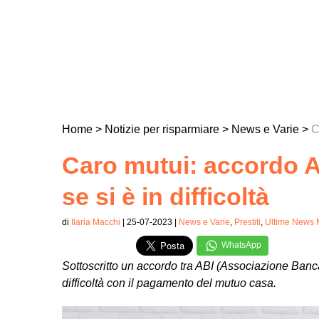
Home
>
Notizie per risparmiare
>
News e Varie
>
C
Caro mutui: accordo A
se si è in difficoltà
di
Ilaria Macchi
| 25-07-2023 |
News e Varie
,
Prestiti
,
Ultime News 
WhatsApp
Sottoscritto un accordo tra ABI (Associazione Bancar
difficoltà con il pagamento del mutuo casa.