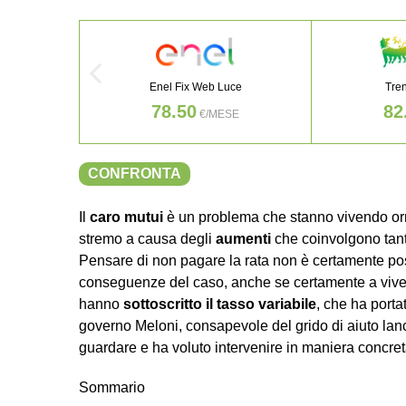
Enel Fix Web Luce
Tre
78.50
82
€/MESE
CONFRONTA
Il
caro mutui
è un problema che stanno vivendo or
stremo a causa degli
aumenti
che coinvolgono tantis
Pensare di non pagare la rata non è certamente poss
conseguenze del caso, anche se certamente a vivere
hanno
sottoscritto il tasso variabile
, che ha porta
governo Meloni, consapevole del grido di aiuto lanci
guardare e ha voluto intervenire in maniera concret
Sommario