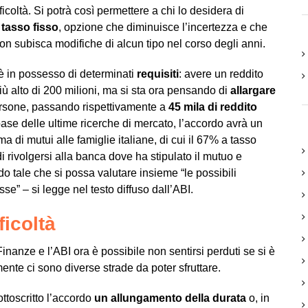
fficoltà. Si potrà così permettere a chi lo desidera di
 tasso fisso
, opzione che diminuisce l’incertezza e che
n subisca modifiche di alcun tipo nel corso degli anni.
 è in possesso di determinati
requisiti
: avere un reddito
ù alto di 200 milioni, ma si sta ora pensando di
allargare
rsone, passando rispettivamente a
45 mila di reddito
base delle ultime ricerche di mercato, l’accordo avrà un
a di mutui alle famiglie italiane, di cui il 67% a tasso
i rivolgersi alla banca dove ha stipulato il mutuo e
do tale che si possa valutare insieme “
le possibili
esse
” – si legge nel testo diffuso dall’ABI.
ficoltà
 Finanze e l’ABI ora è possibile non sentirsi perduti se si è
ente ci sono diverse strade da poter sfruttare.
ttoscritto l’accordo
un allungamento della durata
o, in