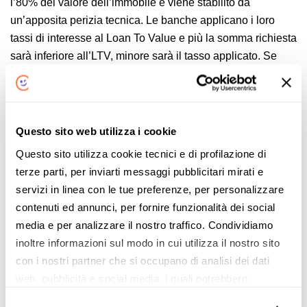
l’80% del valore dell’immobile e viene stabilito da
un’apposita perizia tecnica. Le banche applicano i loro
tassi di interesse al
Loan To Value
e più la somma richiesta
sarà inferiore all’LTV, minore sarà il tasso applicato. Se
l’LTV è basso, l’istituto di credito non dovrà preoccuparsi di
eventuali inadempienze da parte del mutuatario poiché più
alto sarà il valore dell’immobile a garanzia del mutuo,
maggiore sarà il livello di garanzia. La conseguenza è che
Questo sito web utilizza i cookie
minore sarà il valore del
Loan to value
, maggiori saranno
Questo sito utilizza cookie tecnici e di profilazione di
le probabilità di finanziamento. Più bassa sarà la somma
terze parti, per inviarti messaggi pubblicitari mirati e
richiesta a parità di costo, minore sarà il tasso di interesse
servizi in linea con le tue preferenze, per personalizzare
applicato. Dunque le banche applicheranno tassi di
contenuti ed annunci, per fornire funzionalità dei social
interesse più bassi ai clienti che chiederanno un mutuo
media e per analizzare il nostro traffico. Condividiamo
contenuto rispetto al valore del bene da porre a garanzia.
inoltre informazioni sul modo in cui utilizza il nostro sito
Facciamo l’esempio di un immobile con un LTV al 50%, in
con i nostri partner che si occupano di analisi dei dati
questo caso la banca applicherà un tasso di interesse
web, pubblicità e social media, i quali potrebbero
favorevole, al contrario nel caso di un immobile con un LTV
combinarle con altre informazioni che ha fornito loro o
all’80% la banca applicherà un tasso di interesse standard