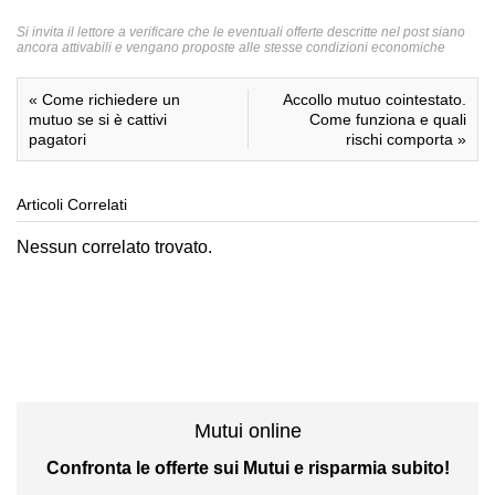
Si invita il lettore a verificare che le eventuali offerte descritte nel post siano
ancora attivabili e vengano proposte alle stesse condizioni economiche
«
Come richiedere un
Accollo mutuo cointestato.
mutuo se si è cattivi
Come funziona e quali
pagatori
rischi comporta
»
Articoli Correlati
Nessun correlato trovato.
Mutui online
Confronta le offerte sui Mutui e risparmia subito!