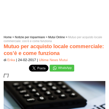
Home
>
Notizie per risparmiare
>
Mutui Online
>
Mutuo per acquisto locale
commerciale: cos’è e come funziona
Mutuo per acquisto locale commerciale:
cos’è e come funziona
di
Erika
| 24-02-2017 |
Ultime News Mutui
WhatsApp
[""]