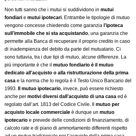
Non tutti sanno che i mutui si suddividono in
mutui
fondiari
e
mutui ipotecari
. Entrambe le tipologie di mutuo
vengono concesse chiedendo come garanzia
l’ipoteca
sull’immobile che si sta acquistando
, una garanzia che
permette alla Banca di recuperare il proprio credito in caso
di inadempienza del debito da parte del mutuatario. Ci
sono tuttavia, tra i due tipi di mutuo, alcune differenze. La
più importante è che il
mutuo fondiario è il mutuo
dedicato all’acquisto o alla ristrutturazione della prima
casa
e la norma che lo regola è il Testo Unico Bancario del
1993.
Il mutuo ipotecario
, invece, può essere richiesto
anche per
motivi diversi dall’acquisto di una casa
ed è
regolato dall’art. 1813 del Codice Civile. Il
mutuo per
acquisto locale commerciale
è dunque un
mutuo
ipotecario
e prevede delle condizioni di finanziamento, di
calcolo rate e di piano di ammortamento differenti rispetto
ad un mutuo tradizionale per l’acquisto della prima casa.