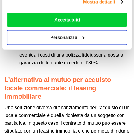
Mostra dettagli
che hanno raccolto dal suo utilizzo dei loro servizi. Vedi
più elevato. Ricapitolando:
la nostra
cookie policy
. Puoi liberamente prestare,
LTV al 50%- 60% un tasso agevolato;
rifiutare o personalizzare il tuo consenso: cliccando sul
Accetta tutti
tasto "Accetta tutti”, selezionando le diverse categorie di
LTV al 80% un tasso standard;
cookies o installando solo i cookie strettamente
Personalizza
LTV al 95% -100% un tasso meno favorevole a
necessari.
compensazione dei rischi e per ripagare gli
eventuali costi di una polizza fideiussoria posta a
garanzia delle quote eccedenti l’80%.
L’alternativa al mutuo
per acquisto
locale commerciale: il leasing
immobiliare
Una soluzione diversa di finanziamento per l’acquisto di un
locale commerciale è quella richiesta da un soggetto con
partita Iva. In questo caso il contratto di mutuo può essere
stipulato con un leasing immobiliare che permette di ridurre