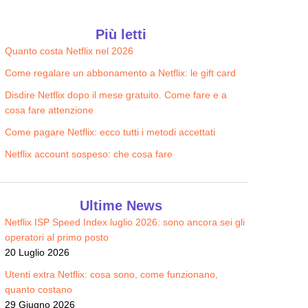
Edison WiFi + Luce e Gas
Illumia Wi-FI
Più letti
22.90
22.90
€/MESE
€/MESE
Quanto costa Netflix nel 2026
Come regalare un abbonamento a Netflix: le gift card
Disdire Netflix dopo il mese gratuito. Come fare e a
cosa fare attenzione
Come pagare Netflix: ecco tutti i metodi accettati
Netflix account sospeso: che cosa fare
Ultime News
Netflix ISP Speed Index luglio 2026: sono ancora sei gli
operatori al primo posto
20 Luglio 2026
Utenti extra Netflix: cosa sono, come funzionano,
quanto costano
29 Giugno 2026