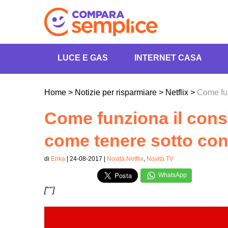
LUCE E GAS
INTERNET CASA
Home
>
Notizie per risparmiare
>
Netflix
>
Come fun
Come funziona il cons
come tenere sotto cont
di
Erika
| 24-08-2017 |
Novità Netflix
,
Novità TV
WhatsApp
[""]