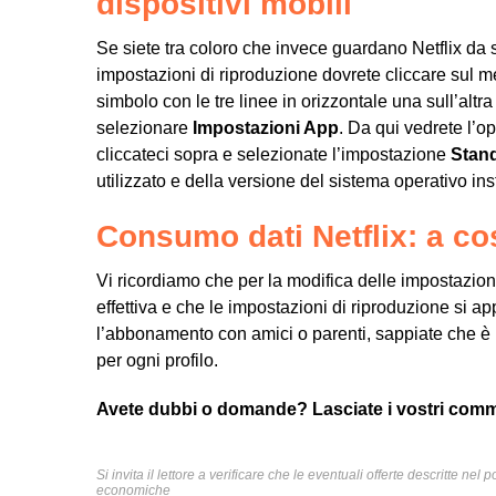
dispositivi mobili
Se siete tra coloro che invece guardano Netflix da
impostazioni di riproduzione dovrete cliccare sul men
simbolo con le tre linee in orizzontale una sull’a
selezionare
Impostazioni App
. Da qui vedrete l’
cliccateci sopra e selezionate l’impostazione
Stan
utilizzato e della versione del sistema operativo ins
Consumo dati Netflix: a cos
Vi ricordiamo che per la modifica delle impostazion
effettiva e che le impostazioni di riproduzione si app
l’abbonamento con amici o parenti, sappiate che è 
per ogni profilo.
Avete dubbi o domande? Lasciate i vostri comme
Si invita il lettore a verificare che le eventuali offerte descritte ne
economiche