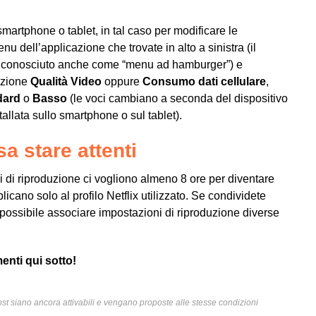
smartphone
o
tablet
, in tal caso per modificare le
u dell’applicazione che trovate in alto a sinistra (il
ltra conosciuto anche come “menu ad hamburger”) e
opzione
Qualità Video
oppure
Consumo dati cellulare
,
dard
o
Basso
(le voci cambiano a seconda del dispositivo
tallata sullo
smartphone
o sul
tablet
).
a stare attenti
i di riproduzione ci vogliono almeno 8 ore per diventare
licano solo al profilo Netflix utilizzato. Se condividete
possibile associare impostazioni di riproduzione diverse
nti qui sotto!
l post siano ancora attivabili e vengano proposte alle stesse condizioni