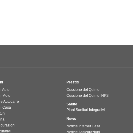
ni
Prestiti
i Auto
Cessione del Quinto
ni Moto
Cessione del Quinto INPS
ne Autocarro
Salute
ni Casa
Piani Sanitari Integrativi
tuni
News
ona
icurazioni
Notizie Internet Casa
urativi
Notizie Assicurazioni