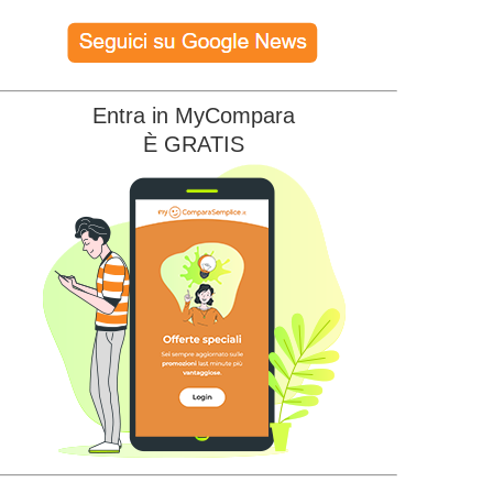
Entra in MyCompara
È GRATIS
Edison Energia
Illumia