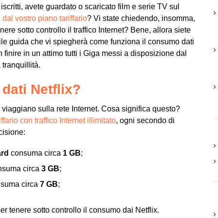
scritti, avete guardato o scaricato film e serie TV sul
 dal vostro piano tariffario
? Vi state chiedendo, insomma,
re sotto controllo il traffico Internet? Bene, allora siete
ile guida che vi spiegherà come funziona il consumo dati
 finire in un attimo tutti i Giga messi a disposizione dal
tranquillità.
ati Netflix?
 viaggiano sulla rete Internet. Cosa significa questo?
ffario con traffico Internet illimitato
, ogni secondo di
cisione:
ard
consuma circa
1 GB
;
suma circa
3 GB
;
suma circa
7 GB
;
r tenere sotto controllo il consumo dai Netflix.