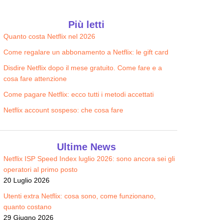
Illumia
Più letti
Quanto costa Netflix nel 2026
Illumia Wi-FI
Sky Wifi
22.90
22.90
Come regalare un abbonamento a Netflix: le gift card
€/MESE
€/MESE
Disdire Netflix dopo il mese gratuito. Come fare e a
cosa fare attenzione
Come pagare Netflix: ecco tutti i metodi accettati
Netflix account sospeso: che cosa fare
Ultime News
Netflix ISP Speed Index luglio 2026: sono ancora sei gli
operatori al primo posto
20 Luglio 2026
Utenti extra Netflix: cosa sono, come funzionano,
quanto costano
29 Giugno 2026