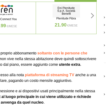
Eni Plenitude
S.p.A. Società
Benefit
Plenitude Fibra
 Connect You
21.90
.99
€/MESE
€/MESE
il proprio abbonamento
soltanto con le persone che
 non vive nella stessa abitazione deve quindi sottoscrivere
o dal piano, essere aggiunto come
utente extra
.
cesso alla nota
piattaforma di streaming TV
anche a una
tolare, pagando un costo mensile aggiuntivo.
nnessione e ai dispositivi usati principalmente nella stessa
 al luogo principale in cui viene utilizzato e richiede
o avvenga da quel nucleo
.