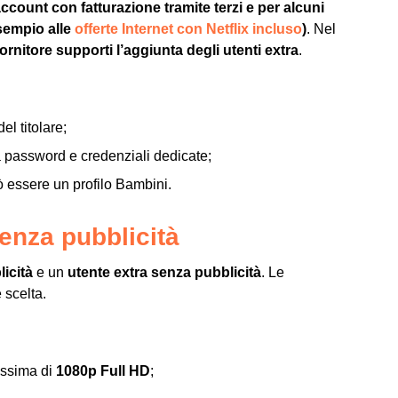
ccount con fatturazione tramite terzi e per alcuni
sempio alle
offerte Internet con Netflix incluso
)
. Nel
fornitore supporti l’aggiunta degli utenti extra
.
el titolare;
 password e credenziali dedicate;
ò essere un profilo Bambini.
senza pubblicità
icità
e un
utente extra senza pubblicità
. Le
 scelta.
assima di
1080p Full HD
;