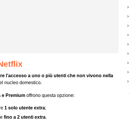
x
Netflix
ire l’accesso a uno o più utenti che non vivono nella
del nucleo domestico.
à e Premium
offrono questa opzione:
re
1 solo utente extra
;
re
fino a 2 utenti extra
.