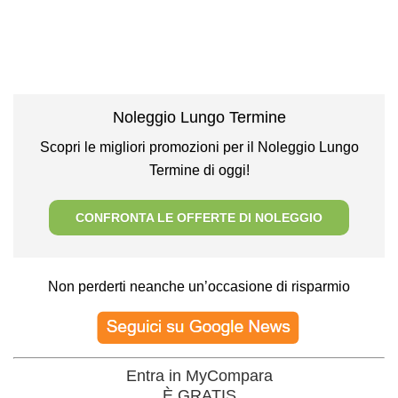
Noleggio Lungo Termine
Scopri le migliori promozioni per il Noleggio Lungo
Termine di oggi!
CONFRONTA LE OFFERTE DI NOLEGGIO
Non perderti neanche un’occasione di risparmio
Entra in MyCompara
È GRATIS