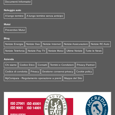
Documenti Informativi
Noleggio auto
A lungo termine
A lungo termine senza anticipo
Mutui
Preventivo Mutui
Blog
Notizie Energia
Notizie Gas
Notizie Internet
Notizie Assicurazioni
Notizie RC Auto
Notizie Telefonia
Notizie Pay TV
Notizie Mutui
Ultime Notizie
Tutte le News
Azienda
Chi siamo
Codice Etico
Contatti
Termini e Condizioni
Privacy Partner
Codice di condotta
Privacy
Gestione consensi privacy
Cookie policy
MyCompara - Regolamento operazione a premi
Mappa del Sito