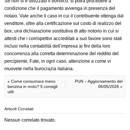
Se non si è utilizzato il bonifico, si potrà procedere a
condizione che il pagamento avvenga in presenza del
notaio. Vale anche il caso in cui il contribuente ottenga dal
venditore, oltre alla certificazione sul costo di realizzo del
box, una dichiarazione sostitutiva di atto notorio in cui si
attesti che i corrispettivi accreditati a suo favore sono stati
inclusi nella contabilità dell’impresa ai fini della loro
concorrenza alla corretta determinazione del reddito del
percipiente. Fate, in ogni caso, attenzione a come vi
muovete nella burocrazia italiana.
«
Come consumare meno
PUN – Aggiornamento del
benzina in moto? 5 consigli
06/05/2026
»
utili
Articoli Correlati
Nessun correlato trovato.