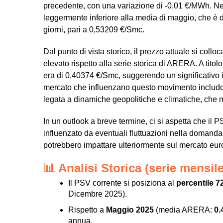
precedente, con una variazione di -0,01 €/MWh. Nel
leggermente inferiore alla media di maggio, che è d
giorni, pari a 0,53209 €/Smc.
Dal punto di vista storico, il prezzo attuale si coll
elevato rispetto alla serie storica di ARERA. A tito
era di 0,40374 €/Smc, suggerendo un significativo in
mercato che influenzano questo movimento includono
legata a dinamiche geopolitiche e climatiche, che m
In un outlook a breve termine, ci si aspetta che il 
influenzato da eventuali fluttuazioni nella domanda 
potrebbero impattare ulteriormente sul mercato eur
📊 Analisi Storica (serie mensi
Il PSV corrente si posiziona al
percentile 7
Dicembre 2025).
Rispetto a
Maggio 2025
(media ARERA:
0.
annua.