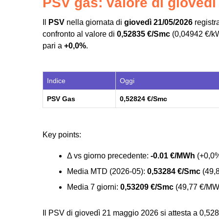
PSV gas: valore di giovedì
Il
PSV
nella giornata di
giovedì 21/05/2026
registr
confronto al valore di
0,52835 €/Smc
(0,04942 €/kWh
pari a
+0,0%
.
Indice
Oggi
PSV Gas
0,52824 €/Smc
Key points
:
Δ vs giorno precedente:
-0.01 €/MWh
(+0,0
Media MTD (2026-05):
0,53284 €/Smc
(49,
Media 7 giorni:
0,53209 €/Smc
(49,77 €/MW
Il PSV di giovedì 21 maggio 2026 si attesta a 0,528