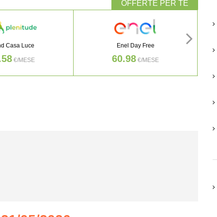
nd Casa Luce
Enel Day Free
.58
60.98
€/MESE
€/MESE