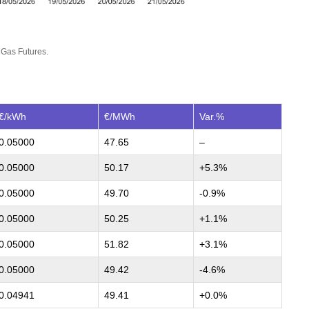
 Gas Futures.
€/kWh
€/MWh
Var.%
0.05000
47.65
–
0.05000
50.17
+5.3%
0.05000
49.70
-0.9%
0.05000
50.25
+1.1%
0.05000
51.82
+3.1%
0.05000
49.42
-4.6%
0.04941
49.41
+0.0%