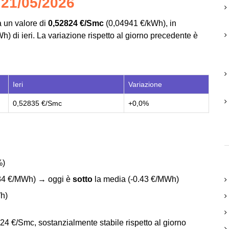
 21/05/2026
a un valore di
0,52824 €/Smc
(0,04941 €/kWh), in
) di ieri. La variazione rispetto al giorno precedente è
Ieri
Variazione
0,52835 €/Smc
+0,0%
%)
84 €/MWh) → oggi è
sotto
la media (-0.43 €/MWh)
h)
24 €/Smc, sostanzialmente stabile rispetto al giorno