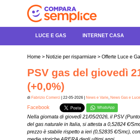
LUCE E GAS
INTERNET CASA
Home
>
Notizie per risparmiare
>
Offerte Luce e G
PSV gas del giovedì 2
(+0,0%)
di
Fabrizio Comerci
| 22-05-2026 |
News e Varie
,
News Gas e Luc
Facebook
WhatsApp
Nella giornata di giovedì 21/05/2026, il PSV (Punto 
del gas naturale in Italia, si attesta a 0,52824 €/
prezzo è stabile rispetto a ieri (0,52835 €/Smc), con
medie storiche ARERA degli ultimi anni.