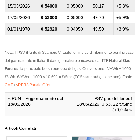
15/05/2026
0.54000
0.05000
50.17
+5.3%
17/05/2026
0.53000
0.05000
49.70
+5.9%
01/01/1970
0.52920
0.04950
49.50
+3.9%
Nota:
Il PSV (Punto di Scambio Virtuale) è l’indice di riferimento per il prezzo
del gas naturale in Italia. Il dato giornaliero è ricavato dal
TTF Natural Gas
Futures
, la principale borsa europea del gas. Conversione: €/MWh ÷ 1000 =
€/kWh; €/MWh ÷ 1000 × 10,691 = €/Smc (PCS standard gas metano). Fonte:
GME
/
ARERA Portale Offerte
.
«
PUN – Aggiornamento del
PSV gas del lunedì
18/05/2026
18/05/2026: 0,53722 €/Smc
(+0,0%)
»
Articoli Correlati