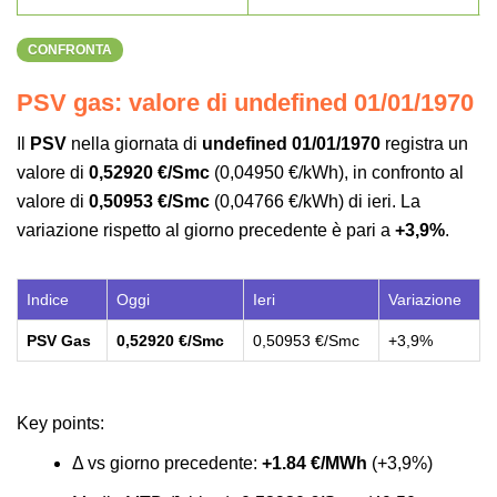
CONFRONTA
PSV gas: valore di undefined 01/01/1970
Il
PSV
nella giornata di
undefined 01/01/1970
registra un
valore di
0,52920 €/Smc
(0,04950 €/kWh), in confronto al
valore di
0,50953 €/Smc
(0,04766 €/kWh) di ieri. La
variazione rispetto al giorno precedente è pari a
+3,9%
.
Indice
Oggi
Ieri
Variazione
PSV Gas
0,52920 €/Smc
0,50953 €/Smc
+3,9%
Key points
:
Δ vs giorno precedente:
+1.84 €/MWh
(+3,9%)