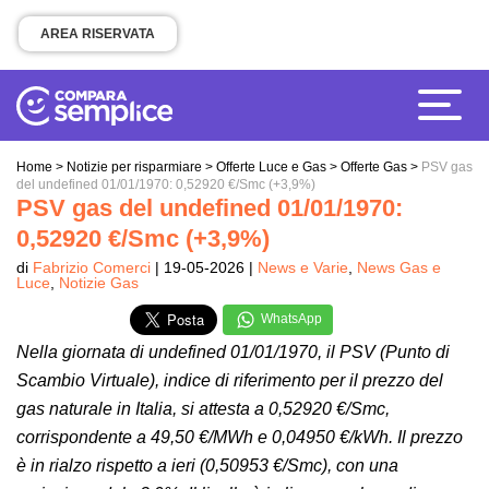
AREA RISERVATA
Home
>
Notizie per risparmiare
>
Offerte Luce e Gas
>
Offerte Gas
>
PSV gas
del undefined 01/01/1970: 0,52920 €/Smc (+3,9%)
PSV gas del undefined 01/01/1970:
0,52920 €/Smc (+3,9%)
di
Fabrizio Comerci
| 19-05-2026 |
News e Varie
,
News Gas e
Luce
,
Notizie Gas
WhatsApp
Nella giornata di undefined 01/01/1970, il PSV (Punto di
Scambio Virtuale), indice di riferimento per il prezzo del
gas naturale in Italia, si attesta a 0,52920 €/Smc,
corrispondente a 49,50 €/MWh e 0,04950 €/kWh. Il prezzo
è in rialzo rispetto a ieri (0,50953 €/Smc), con una