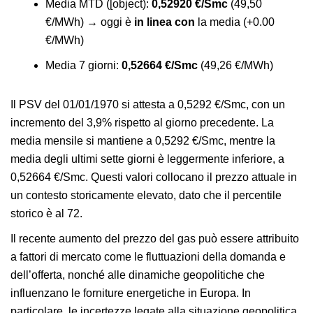
Media MTD ([object):
0,52920 €/Smc
(49,50
€/MWh) → oggi è
in linea con
la media (+0.00
€/MWh)
Media 7 giorni:
0,52664 €/Smc
(49,26 €/MWh)
Il PSV del 01/01/1970 si attesta a 0,5292 €/Smc, con un
incremento del 3,9% rispetto al giorno precedente. La
media mensile si mantiene a 0,5292 €/Smc, mentre la
media degli ultimi sette giorni è leggermente inferiore, a
0,52664 €/Smc. Questi valori collocano il prezzo attuale in
un contesto storicamente elevato, dato che il percentile
storico è al 72.
Il recente aumento del prezzo del gas può essere attribuito
a fattori di mercato come le fluttuazioni della domanda e
dell’offerta, nonché alle dinamiche geopolitiche che
influenzano le forniture energetiche in Europa. In
particolare, le incertezze legate alla situazione geopolitica