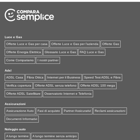
Luce e Gas
Offerte Luce e Gas per casa
Offerte Luce e Gas per l'azienda
Offerte Gas
Offerte Energia Elettrica
Glossario Luce e Gas
FAQ Luce e Gas
Come Compariamo
I nostri partner
Adsl
ADSL Casa
Fibra Ottica
Internet per il Business
Speed Test ADSL e Fibra
Verifica copertura
Offerte ADSL senza telefono
Offerte ADSL 100 mega
Offerte ADSL Satellitare
Osservatorio Internet e Telefonia
Assicurazioni
Assicurazione Auto
Fasi di acquisto
Partner Assicurativi
Reclami assicurazioni
Documenti Informativi
Noleggio auto
A lungo termine
A lungo termine senza anticipo