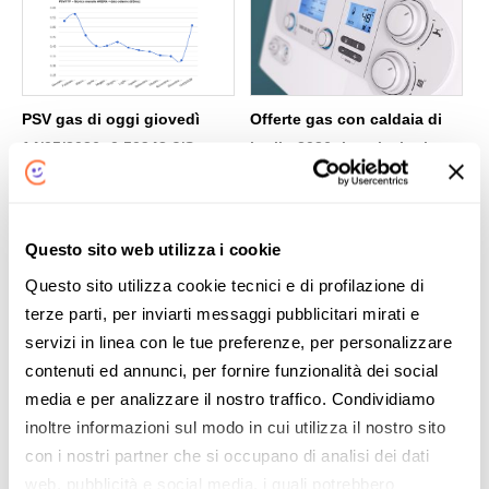
PSV gas di oggi giovedì
Offerte gas con caldaia di
14/05/2026: 0,50943 €/Smc
luglio 2026: le soluzioni per
(+1,6%)
risparmiare davvero
Questo sito web utilizza i cookie
Questo sito utilizza cookie tecnici e di profilazione di
terze parti, per inviarti messaggi pubblicitari mirati e
PUN – Aggiornamento del
servizi in linea con le tue preferenze, per personalizzare
11/02/2026
contenuti ed annunci, per fornire funzionalità dei social
media e per analizzare il nostro traffico. Condividiamo
inoltre informazioni sul modo in cui utilizza il nostro sito
con i nostri partner che si occupano di analisi dei dati
web, pubblicità e social media, i quali potrebbero