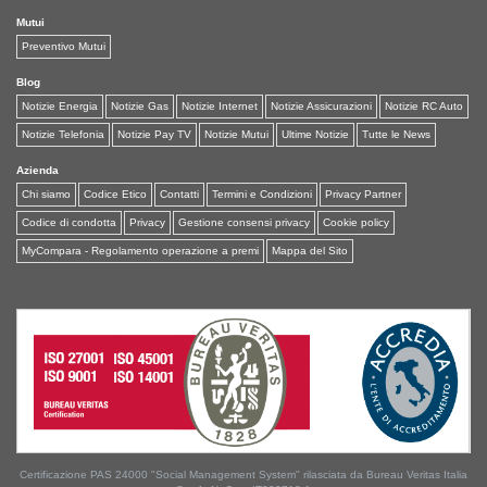
Mutui
Preventivo Mutui
Blog
Notizie Energia
Notizie Gas
Notizie Internet
Notizie Assicurazioni
Notizie RC Auto
Notizie Telefonia
Notizie Pay TV
Notizie Mutui
Ultime Notizie
Tutte le News
Azienda
Chi siamo
Codice Etico
Contatti
Termini e Condizioni
Privacy Partner
Codice di condotta
Privacy
Gestione consensi privacy
Cookie policy
MyCompara - Regolamento operazione a premi
Mappa del Sito
Certificazione PAS 24000 "Social Management System" rilasciata da Bureau Veritas Italia