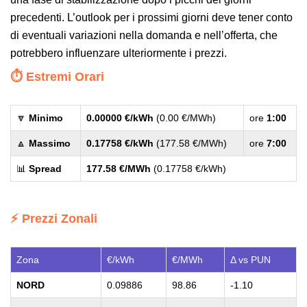
precedenti. L’outlook per i prossimi giorni deve tener conto
di eventuali variazioni nella domanda e nell’offerta, che
potrebbero influenzare ulteriormente i prezzi.
⏱️ Estremi Orari
🔽
Minimo
0.00000 €/kWh
(0.00 €/MWh)
ore
1:00
🔼
Massimo
0.17758 €/kWh
(177.58 €/MWh)
ore
7:00
📊
Spread
177.58 €/MWh
(0.17758 €/kWh)
⚡ Prezzi Zonali
Zona
€/kWh
€/MWh
Δ vs PUN
NORD
0.09886
98.86
-1.10