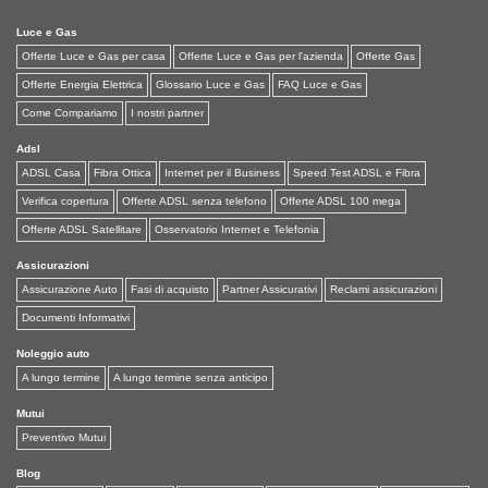
Luce e Gas
Offerte Luce e Gas per casa
Offerte Luce e Gas per l'azienda
Offerte Gas
Offerte Energia Elettrica
Glossario Luce e Gas
FAQ Luce e Gas
Come Compariamo
I nostri partner
Adsl
ADSL Casa
Fibra Ottica
Internet per il Business
Speed Test ADSL e Fibra
Verifica copertura
Offerte ADSL senza telefono
Offerte ADSL 100 mega
Offerte ADSL Satellitare
Osservatorio Internet e Telefonia
Assicurazioni
Assicurazione Auto
Fasi di acquisto
Partner Assicurativi
Reclami assicurazioni
Documenti Informativi
Noleggio auto
A lungo termine
A lungo termine senza anticipo
Mutui
Preventivo Mutui
Blog