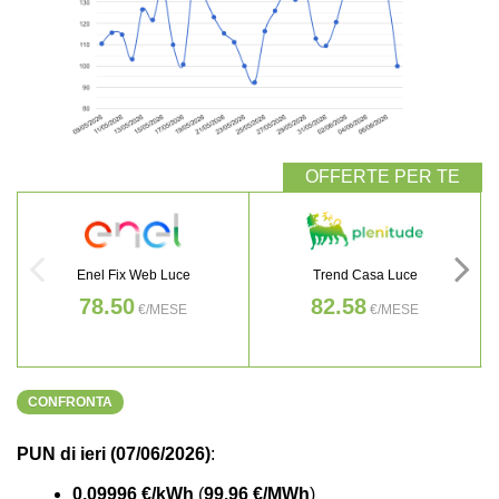
Enel Fix Web Luce
Trend Casa Luce
78.50
82.58
€/MESE
€/MESE
CONFRONTA
PUN di ieri (07/06/2026)
:
0.09996 €/kWh
(
99.96 €/MWh
)