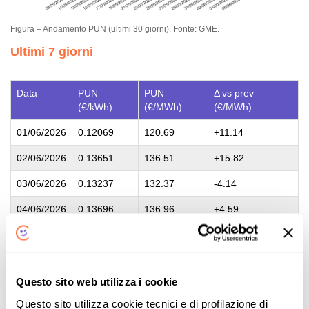
Figura – Andamento PUN (ultimi 30 giorni). Fonte: GME.
Ultimi 7 giorni
Data
PUN
PUN
Δ vs prev
(€/kWh)
(€/MWh)
(€/MWh)
01/06/2026
0.12069
120.69
+11.14
02/06/2026
0.13651
136.51
+15.82
03/06/2026
0.13237
132.37
-4.14
04/06/2026
0.13696
136.96
+4.59
05/06/2026
0.13676
136.76
-0.20
06/06/2026
0.13339
133.39
-3.37
Questo sito web utilizza i cookie
07/06/2026
0.09996
99.96
-33.43
Questo sito utilizza cookie tecnici e di profilazione di