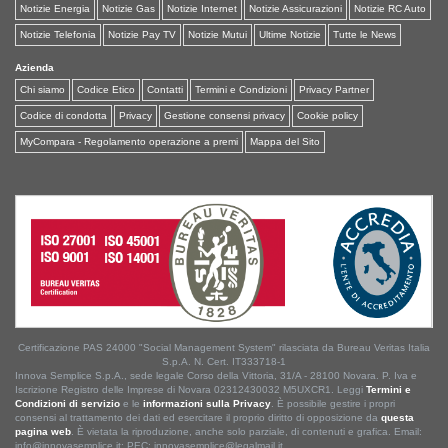
Notizie Energia
Notizie Gas
Notizie Internet
Notizie Assicurazioni
Notizie RC Auto
Notizie Telefonia
Notizie Pay TV
Notizie Mutui
Ultime Notizie
Tutte le News
Azienda
Chi siamo
Codice Etico
Contatti
Termini e Condizioni
Privacy Partner
Codice di condotta
Privacy
Gestione consensi privacy
Cookie policy
MyCompara - Regolamento operazione a premi
Mappa del Sito
Certificazione PAS 24000 "Social Management System" rilasciata da Bureau Veritas Italia
S.p.A. N. Cert. IT333718-1
Innova Semplice S.p.A., sede legale Corso della Vittoria, 31/A - 28100 Novara. P. Iva e
Iscrizione Registro delle Imprese di Novara 02312430032 M5UXCR1. Leggi
Termini e
Condizioni di servizio
e le
informazioni sulla Privacy
. È possibile gestire i propri
consensi al trattamento dei dati ed esercitare il proprio diritto di opposizione da
questa
pagina web
. È vietata la riproduzione, anche solo parziale, di contenuti e grafica. Email:
info@innovasemplice.it; PEC: innovasemplice@legalmail.it