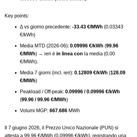
Key points
:
Δ vs giorno precedente:
-33.43 €/MWh
(0.03343
€/kWh)
Media MTD (2026-06):
0.09996 €/kWh
(
99.96
€/MWh
) → ieri è
in linea con
la media (0.00
€/MWh).
Media 7 giorni (incl. ieri):
0.12809 €/kWh
(
128.09
€/MWh
)
Peakload / Off-peak:
0.09996 / 0.09996 €/kWh
(
99.96 / 99.96 €/MWh
)
Volumi MGP:
667.686
MWh
Il 7 giugno 2026, il Prezzo Unico Nazionale (PUN) si
attesta a 99.96 €/MWh (0.09996 €/kWh), registrando una