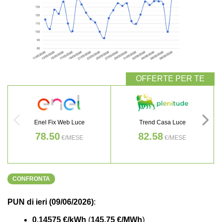
Enel Fix Web Luce
Trend Casa Luce
78.50
82.58
€/MESE
€/MESE
CONFRONTA
PUN di ieri (09/06/2026)
:
0.14575 €/kWh
(
145.75 €/MWh
)