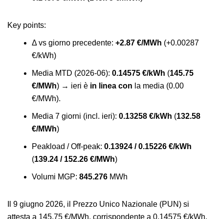
Key points
:
Δ vs giorno precedente:
+2.87 €/MWh
(+0.00287
€/kWh)
Media MTD (2026-06):
0.14575 €/kWh
(
145.75
€/MWh
) → ieri è
in linea con
la media (0.00
€/MWh).
Media 7 giorni (incl. ieri):
0.13258 €/kWh
(
132.58
€/MWh
)
Peakload / Off-peak:
0.13924 / 0.15226 €/kWh
(
139.24 / 152.26 €/MWh
)
Volumi MGP:
845.276
MWh
Il 9 giugno 2026, il Prezzo Unico Nazionale (PUN) si
attesta a 145.75 €/MWh, corrispondente a 0.14575 €/kWh.