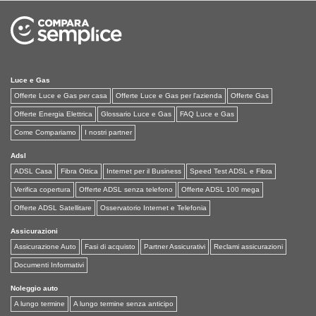
Luce e Gas
Offerte Luce e Gas per casa
Offerte Luce e Gas per l'azienda
Offerte Gas
Offerte Energia Elettrica
Glossario Luce e Gas
FAQ Luce e Gas
Come Compariamo
I nostri partner
Adsl
ADSL Casa
Fibra Ottica
Internet per il Business
Speed Test ADSL e Fibra
Verifica copertura
Offerte ADSL senza telefono
Offerte ADSL 100 mega
Offerte ADSL Satellitare
Osservatorio Internet e Telefonia
Assicurazioni
Assicurazione Auto
Fasi di acquisto
Partner Assicurativi
Reclami assicurazioni
Documenti Informativi
Noleggio auto
A lungo termine
A lungo termine senza anticipo