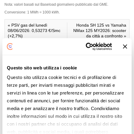
Nota:
valori basati sul Baseload giornaliero pubblicato dal GME.
Conversione: 1 MWh = 1000 kWh.
«
PSV gas del lunedì
Honda SH 125 vs Yamaha
08/06/2026: 0,53273 €/Smc
NMax 125 MY2026: scooter
(+2,7%)
da città a confronto
»
Articoli Correlati
Questo sito web utilizza i cookie
Questo sito utilizza cookie tecnici e di profilazione di
terze parti, per inviarti messaggi pubblicitari mirati e
servizi in linea con le tue preferenze, per personalizzare
PUN – Aggiornamento del
contenuti ed annunci, per fornire funzionalità dei social
22/05/2026
media e per analizzare il nostro traffico. Condividiamo
inoltre informazioni sul modo in cui utilizza il nostro sito
con i nostri partner che si occupano di analisi dei dati
web, pubblicità e social media, i quali potrebbero