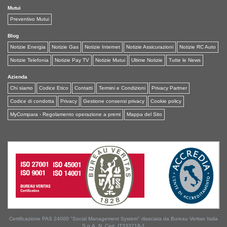
Mutui
Preventivo Mutui
Blog
Notizie Energia
Notizie Gas
Notizie Internet
Notizie Assicurazioni
Notizie RC Auto
Notizie Telefonia
Notizie Pay TV
Notizie Mutui
Ultime Notizie
Tutte le News
Azienda
Chi siamo
Codice Etico
Contatti
Termini e Condizioni
Privacy Partner
Codice di condotta
Privacy
Gestione consensi privacy
Cookie policy
MyCompara - Regolamento operazione a premi
Mappa del Sito
Certificazione PAS 24000 "Social Management System" rilasciata da Bureau Veritas Italia
S.p.A. N. Cert. IT333718-1