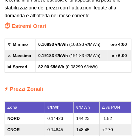
stabilizzazione dei prezzi con fluttuazioni legate alla
domanda e all’offerta nel mese corrente.
⏱️ Estremi Orari
🔽
Minimo
0.10893 €/kWh
(108.93 €/MWh)
ore
4:00
🔼
Massimo
0.19183 €/kWh
(191.83 €/MWh)
ore
6:00
📊
Spread
82.90 €/MWh
(0.08290 €/kWh)
⚡ Prezzi Zonali
Zona
€/kWh
€/MWh
Δ vs PUN
NORD
0.14423
144.23
-1.52
CNOR
0.14845
148.45
+2.70