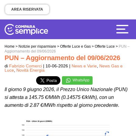
AREA RISERVATA
Home
>
Notizie per risparmiare
>
Offerte Luce e Gas
>
Offerte Luce
>
PUN –
Aggiornamento del 09/06/2026
PUN – Aggiornamento del 09/06/2026
di
Fabrizio Comerci
| 10-06-2026 |
News e Varie
,
News Gas e
Luce
,
Novità Energia
WhatsApp
Il giorno 9 giugno 2026, il Prezzo Unico Nazionale (PUN)
si attesta a 145.75 €/MWh (0.14575 €/kWh), con un
aumento di 2.87 €/MWh rispetto al giorno precedente.