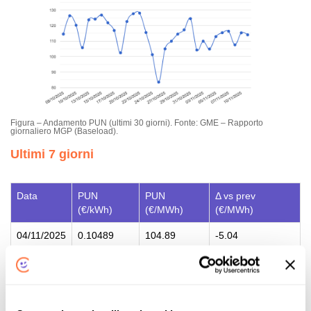
Figura – Andamento PUN (ultimi 30 giorni). Fonte: GME – Rapporto
giornaliero MGP (Baseload).
Ultimi 7 giorni
Data
PUN
PUN
Δ vs prev
(€/kWh)
(€/MWh)
(€/MWh)
04/11/2025
0.10489
104.89
-5.04
05/11/2025
0.11290
112.90
+8.01
06/11/2025
0.11542
115.42
+2.52