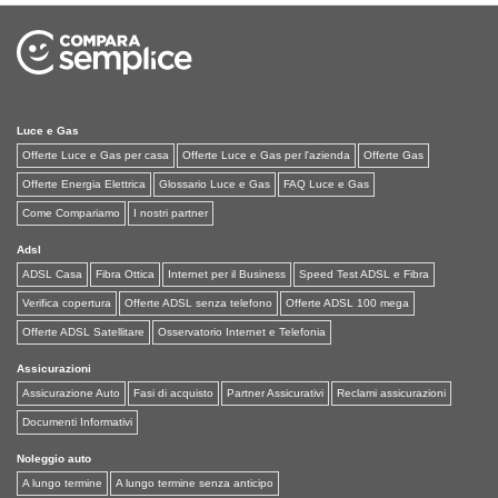
Luce e Gas
Offerte Luce e Gas per casa
Offerte Luce e Gas per l'azienda
Offerte Gas
Offerte Energia Elettrica
Glossario Luce e Gas
FAQ Luce e Gas
Come Compariamo
I nostri partner
Adsl
ADSL Casa
Fibra Ottica
Internet per il Business
Speed Test ADSL e Fibra
Verifica copertura
Offerte ADSL senza telefono
Offerte ADSL 100 mega
Offerte ADSL Satellitare
Osservatorio Internet e Telefonia
Assicurazioni
Assicurazione Auto
Fasi di acquisto
Partner Assicurativi
Reclami assicurazioni
Documenti Informativi
Noleggio auto
A lungo termine
A lungo termine senza anticipo