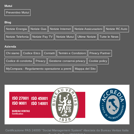
Mutui
Preventivo Mutui
Blog
Notizie Energia
Notizie Gas
Notizie Internet
Notizie Assicurazioni
Notizie RC Auto
Notizie Telefonia
Notizie Pay TV
Notizie Mutui
Ultime Notizie
Tutte le News
Azienda
Chi siamo
Codice Etico
Contatti
Termini e Condizioni
Privacy Partner
Codice di condotta
Privacy
Gestione consensi privacy
Cookie policy
MyCompara - Regolamento operazione a premi
Mappa del Sito
Certificazione PAS 24000 "Social Management System" rilasciata da Bureau Veritas Italia