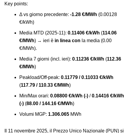
Key points
:
Δ vs giorno precedente:
-1.28 €/MWh
(0.00128
€/kWh)
Media MTD (2025-11):
0.11406 €/kWh
(
114.06
€/MWh
) → ieri è
in linea con
la media (0.00
€/MWh).
Media 7 giorni (incl. ieri):
0.11236 €/kWh
(
112.36
€/MWh
)
Peakload/Off-peak:
0.11779 / 0.11033 €/kWh
(
117.79 / 110.33 €/MWh
)
Min/Max orari:
0.08800 €/kWh (-)
/
0.14416 €/kWh
(-)
(
88.00 / 144.16 €/MWh
)
Volumi MGP:
1.306.065
MWh
Il 11 novembre 2025, il Prezzo Unico Nazionale (PUN) si