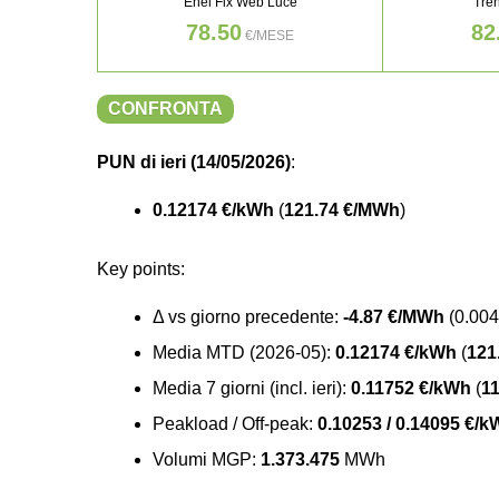
Enel Fix Web Luce
Tre
78.50
82
€/MESE
CONFRONTA
PUN di ieri (14/05/2026)
:
0.12174 €/kWh
(
121.74 €/MWh
)
Key points
:
Δ vs giorno precedente:
-4.87 €/MWh
(0.004
Media MTD (2026-05):
0.12174 €/kWh
(
121
Media 7 giorni (incl. ieri):
0.11752 €/kWh
(
1
Peakload / Off-peak:
0.10253 / 0.14095 €/
Volumi MGP:
1.373.475
MWh