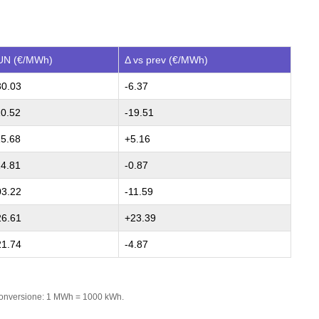
UN (€/MWh)
Δ vs prev (€/MWh)
30.03
-6.37
10.52
-19.51
15.68
+5.16
14.81
-0.87
03.22
-11.59
26.61
+23.39
21.74
-4.87
 Conversione: 1 MWh = 1000 kWh.