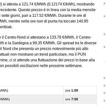
N) si attesta a 121.74 €/MWh (0.12174 €/kWh), mostrando
recedente. Questo prezzo è in linea con la media mensile
 sette giorni, pari a 117.52 €/MWh. Durante le ore di
/MWh, mentre nelle ore non di punta ha toccato 140.95
ambiati.
e il Centro-Nord si attestano a 133.78 €/MWh, il Centro-
Wh e la Sardegna a 99.35 €/MWh. Gli spread tra le diverse
 il Nord che presenta un prezzo notevolmente più alto
i attuali non mostrano un trend particolare, ma il PUN
mine, ci si attende una fluttuazione dei prezzi in base alla
n possibili oscillazioni nelle prossime settimane.
/MWh)
ore
1:00
€/MWh)
ore
7:00