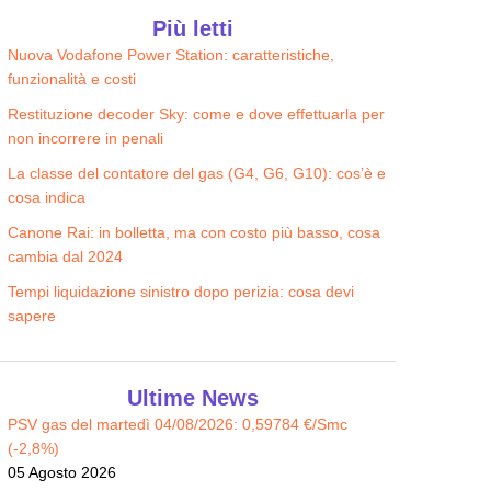
Energia Lunga Luce Easy
IREN STAY TECH LUCE PREZZO
Più letti
62.68
FISSO
€/MESE
Nuova Vodafone Power Station: caratteristiche,
64.27
€/MESE
funzionalità e costi
Restituzione decoder Sky: come e dove effettuarla per
non incorrere in penali
La classe del contatore del gas (G4, G6, G10): cos’è e
cosa indica
Canone Rai: in bolletta, ma con costo più basso, cosa
cambia dal 2024
Tempi liquidazione sinistro dopo perizia: cosa devi
sapere
Ultime News
PSV gas del martedì 04/08/2026: 0,59784 €/Smc
(-2,8%)
05 Agosto 2026