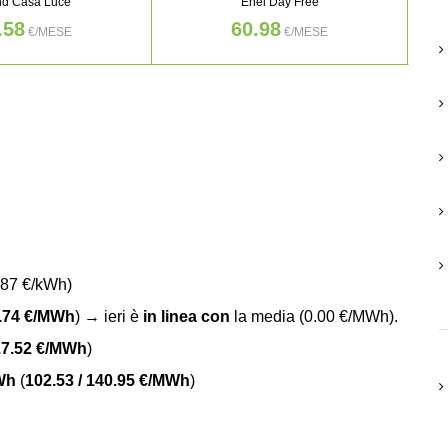
nd Casa Luce
Enel Day Free
.58
60.98
€/MESE
€/MESE
87 €/kWh)
.74 €/MWh
) → ieri è
in linea con
la media (0.00 €/MWh).
17.52 €/MWh
)
kWh
(
102.53 / 140.95 €/MWh
)