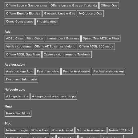
Offerte Luce e Gas per casa
Offerte Luce e Gas per l'azienda
Offerte Gas
Offerte Energia Elettrica
Glossario Luce e Gas
FAQ Luce e Gas
Come Compariamo
I nostri partner
Adsl
ADSL Casa
Fibra Ottica
Internet per il Business
Speed Test ADSL e Fibra
Verifica copertura
Offerte ADSL senza telefono
Offerte ADSL 100 mega
Offerte ADSL Satellitare
Osservatorio Internet e Telefonia
Assicurazioni
Assicurazione Auto
Fasi di acquisto
Partner Assicurativi
Reclami assicurazioni
Documenti Informativi
Noleggio auto
A lungo termine
A lungo termine senza anticipo
Mutui
Preventivo Mutui
Blog
Notizie Energia
Notizie Gas
Notizie Internet
Notizie Assicurazioni
Notizie RC Auto