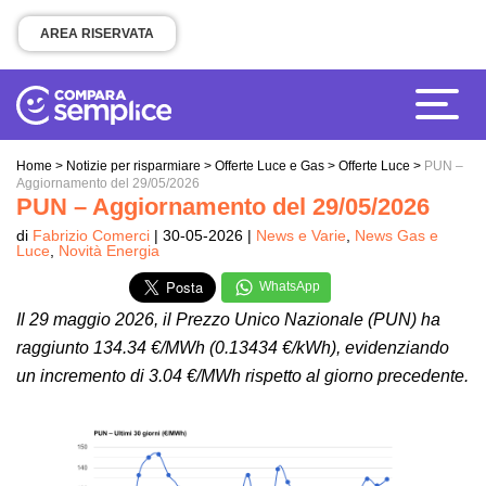
AREA RISERVATA
Home
>
Notizie per risparmiare
>
Offerte Luce e Gas
>
Offerte Luce
>
PUN –
Aggiornamento del 29/05/2026
PUN – Aggiornamento del 29/05/2026
di
Fabrizio Comerci
| 30-05-2026 |
News e Varie
,
News Gas e
Luce
,
Novità Energia
WhatsApp
Il 29 maggio 2026, il Prezzo Unico Nazionale (PUN) ha
raggiunto 134.34 €/MWh (0.13434 €/kWh), evidenziando
un incremento di 3.04 €/MWh rispetto al giorno precedente.