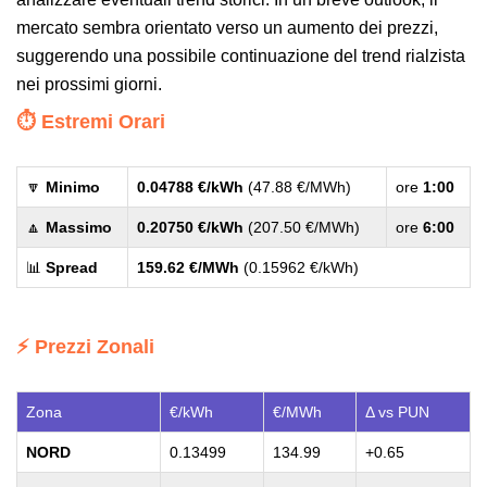
mercato sembra orientato verso un aumento dei prezzi,
suggerendo una possibile continuazione del trend rialzista
nei prossimi giorni.
⏱️ Estremi Orari
🔽
Minimo
0.04788 €/kWh
(47.88 €/MWh)
ore
1:00
🔼
Massimo
0.20750 €/kWh
(207.50 €/MWh)
ore
6:00
📊
Spread
159.62 €/MWh
(0.15962 €/kWh)
⚡ Prezzi Zonali
Zona
€/kWh
€/MWh
Δ vs PUN
NORD
0.13499
134.99
+0.65