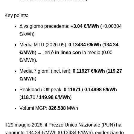
Key points
:
Δ vs giorno precedente:
+3.04 €/MWh
(+0.00304
€/kWh)
Media MTD (2026-05):
0.13434 €/kWh
(
134.34
€/MWh
) → ieri è
in linea con
la media (0.00
€/MWh).
Media 7 giorni (incl. ieri):
0.11927 €/kWh
(
119.27
€/MWh
)
Peakload / Off-peak:
0.11871 / 0.14998 €/kWh
(
118.71 / 149.98 €/MWh
)
Volumi MGP:
826.588
MWh
Il 29 maggio 2026, il Prezzo Unico Nazionale (PUN) ha
raggiunto 134.34 €/MWh (0.13434 €/kWh), evidenziando