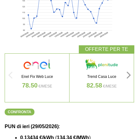
Enel Fix Web Luce
Trend Casa Luce
78.50
82.58
€/MESE
€/MESE
CONFRONTA
PUN di ieri (29/05/2026)
:
0.13434 €/kWh
(
134.34 €/MWh
)