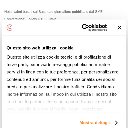
Nota:
valori basati sul Baseload giornaliero pubblicato dal GME.
Conversione: 1 MWh = 1000 kWh.
«
PSV gas del giovedì
PSV gas del venerdì
28/05/2026: 0,50162 €/Smc
29/05/2026: 0,49179 €/Smc
(+1,1%)
(-2,0%)
»
Questo sito web utilizza i cookie
Questo sito utilizza cookie tecnici e di profilazione di
Articoli Correlati
terze parti, per inviarti messaggi pubblicitari mirati e
Nessun correlato trovato.
servizi in linea con le tue preferenze, per personalizzare
contenuti ed annunci, per fornire funzionalità dei social
media e per analizzare il nostro traffico. Condividiamo
inoltre informazioni sul modo in cui utilizza il nostro sito
con i nostri partner che si occupano di analisi dei dati
web, pubblicità e social media, i quali potrebbero
combinarle con altre informazioni che ha fornito loro o
Tariffe LUCE
Mostra dettagli
che hanno raccolto dal suo utilizzo dei loro servizi. Vedi
Vuoi Risparmiare sulla Bolletta?