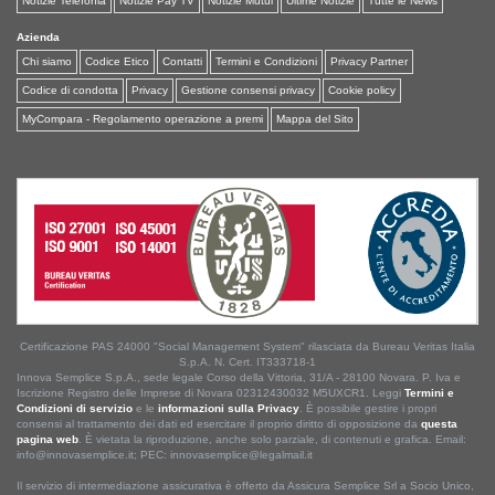
Notizie Telefonia
Notizie Pay TV
Notizie Mutui
Ultime Notizie
Tutte le News
Azienda
Chi siamo
Codice Etico
Contatti
Termini e Condizioni
Privacy Partner
Codice di condotta
Privacy
Gestione consensi privacy
Cookie policy
MyCompara - Regolamento operazione a premi
Mappa del Sito
Certificazione PAS 24000 "Social Management System" rilasciata da Bureau Veritas Italia
S.p.A. N. Cert. IT333718-1
Innova Semplice S.p.A., sede legale Corso della Vittoria, 31/A - 28100 Novara. P. Iva e
Iscrizione Registro delle Imprese di Novara 02312430032 M5UXCR1. Leggi
Termini e
Condizioni di servizio
e le
informazioni sulla Privacy
. È possibile gestire i propri
consensi al trattamento dei dati ed esercitare il proprio diritto di opposizione da
questa
pagina web
. È vietata la riproduzione, anche solo parziale, di contenuti e grafica. Email:
info@innovasemplice.it; PEC: innovasemplice@legalmail.it
Il servizio di intermediazione assicurativa è offerto da Assicura Semplice Srl a Socio Unico,