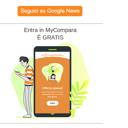
Entra in MyCompara
È GRATIS
Energia Lunga Luce Easy
IREN STAY TECH LUCE PREZZO
62.68
FISSO
€/MESE
64.27
€/MESE