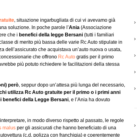
ratuite
, situazione ingarbugliata di cui vi avevamo già
una soluzione. In poche parole l’
Ania
(Associazione
ere che i
benefici della
legge Bersani
(tutti i familiari
classe di merito più bassa delle varie Rc Auto stipulate in
zza dell’assicurato che acquistava un’auto nuova o usata,
 concessionarie che offrono
Rc Auto
gratis per il primo
ebbe più potuto richiedere le facilitazioni della stessa
oni) però
, seppur dopo un’attesa più lunga del necessario,
i utilizza Rc Auto gratuite per il primo o i primi anni
ei benefici della Legge Bersani
, e l’Ania ha dovuto
interpretare, in modo diverso rispetto al passato, le regole
s malus
per gli assicurati che hanno beneficiato di una
a autovettura (c.d. polizza con franchigia) e coerentemente