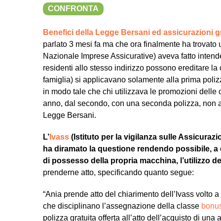
CONFRONTA
Benefici della Legge Bersani ed assicurazioni g
parlato 3 mesi fa ma che ora finalmente ha trovato 
Nazionale Imprese Assicurative) aveva fatto intend
residenti allo stesso indirizzo possono ereditare la 
famiglia) si applicavano solamente alla prima poli
in modo tale che chi utilizzava le promozioni delle
anno, dal secondo, con una seconda polizza, non avr
Legge Bersani.
L’
Ivass
(Istituto per la vigilanza sulle Assicurazi
ha diramato la questione rendendo possibile, a ch
di possesso della propria macchina, l’utilizzo d
prenderne atto, specificando quanto segue:
“Ania prende atto del chiarimento dell’Ivass volto a 
che disciplinano l’assegnazione della classe
bonu
polizza gratuita offerta all’atto dell’acquisto di un