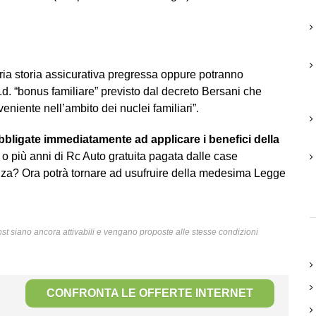
ria storia assicurativa pregressa oppure potranno
.d. “bonus familiare” previsto dal decreto Bersani che
eniente nell’ambito dei nuclei familiari”.
bligate immediatamente ad applicare i benefici della
 o più anni di Rc Auto gratuita pagata dalle case
senza? Ora potrà tornare ad usufruire della medesima Legge
l post siano ancora attivabili e vengano proposte alle stesse condizioni
CONFRONTA LE OFFERTE INTERNET