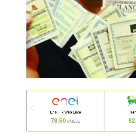
Enel Fix Web Luce
Tre
78.50
82
€/MESE