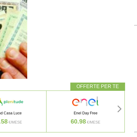
nd Casa Luce
Enel Day Free
.58
60.98
€/MESE
€/MESE