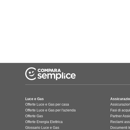
Luce e Gas
Assicurazio
Offerte Luce e Gas per casa
Assicurazio
Offerte Luce e Gas per l'azienda
Fasi di acqu
Offerte Gas
Partner Assic
Offerte Energia Elettrica
Reclami ass
Glossario Luce e Gas
Documenti In