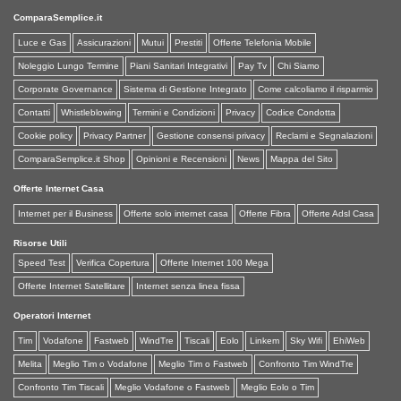
ComparaSemplice.it
Luce e Gas
Assicurazioni
Mutui
Prestiti
Offerte Telefonia Mobile
Noleggio Lungo Termine
Piani Sanitari Integrativi
Pay Tv
Chi Siamo
Corporate Governance
Sistema di Gestione Integrato
Come calcoliamo il risparmio
Contatti
Whistleblowing
Termini e Condizioni
Privacy
Codice Condotta
Cookie policy
Privacy Partner
Gestione consensi privacy
Reclami e Segnalazioni
ComparaSemplice.it Shop
Opinioni e Recensioni
News
Mappa del Sito
Offerte Internet Casa
Internet per il Business
Offerte solo internet casa
Offerte Fibra
Offerte Adsl Casa
Risorse Utili
Speed Test
Verifica Copertura
Offerte Internet 100 Mega
Offerte Internet Satellitare
Internet senza linea fissa
Operatori Internet
Tim
Vodafone
Fastweb
WindTre
Tiscali
Eolo
Linkem
Sky Wifi
EhiWeb
Melita
Meglio Tim o Vodafone
Meglio Tim o Fastweb
Confronto Tim WindTre
Confronto Tim Tiscali
Meglio Vodafone o Fastweb
Meglio Eolo o Tim