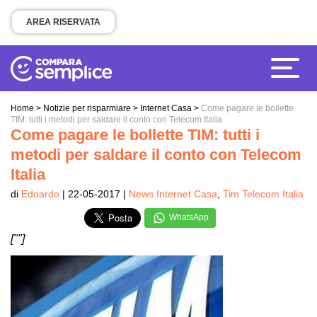
AREA RISERVATA
Home
>
Notizie per risparmiare
>
Internet Casa
>
Come pagare le bollette
TIM: tutti i metodi per saldare il conto con Telecom Italia
Come pagare le bollette TIM: tutti i
metodi per saldare il conto con Telecom
Italia
di
Edoardo
| 22-05-2017 |
News Internet Casa
,
Tim Telecom Italia
WhatsApp
[""]