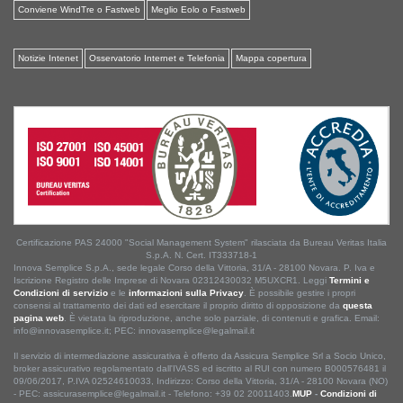
Conviene WindTre o Fastweb
Meglio Eolo o Fastweb
Notizie Intenet
Osservatorio Internet e Telefonia
Mappa copertura
Certificazione PAS 24000 "Social Management System" rilasciata da Bureau Veritas Italia
S.p.A. N. Cert. IT333718-1
Innova Semplice S.p.A., sede legale Corso della Vittoria, 31/A - 28100 Novara. P. Iva e
Iscrizione Registro delle Imprese di Novara 02312430032 M5UXCR1. Leggi
Termini e
Condizioni di servizio
e le
informazioni sulla Privacy
. È possibile gestire i propri
consensi al trattamento dei dati ed esercitare il proprio diritto di opposizione da
questa
pagina web
. È vietata la riproduzione, anche solo parziale, di contenuti e grafica. Email:
info@innovasemplice.it; PEC: innovasemplice@legalmail.it
Il servizio di intermediazione assicurativa è offerto da Assicura Semplice Srl a Socio Unico,
broker assicurativo regolamentato dall'IVASS ed iscritto al RUI con numero B000576481 il
09/06/2017, P.IVA 02524610033, Indirizzo: Corso della Vittoria, 31/A - 28100 Novara (NO)
- PEC: assicurasemplice@legalmail.it - Telefono: +39 02 20011403.
MUP
-
Condizioni di