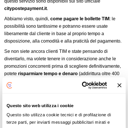
questo servizio sono disponibili sul sito ufficiale
citypostepayment.it
.
Abbiamo visto, quindi,
come pagare le bollette TIM
: le
possibilità sono tantissime e potranno essere usate
liberamente dal cliente in base al proprio tempo a
disposizione, alla comodità e alla praticità del pagamento.
Se non siete ancora clienti TIM e state pensando di
diventarlo, ma volete tenere in considerazione anche le
promozioni concorrenti prima di scegliere definitivamente,
potete
risparmiare tempo e denaro
(addirittura oltre 400
euro all’anno) grazie al servizio di
confronto tariffe ADSL
messo a disposizione da
ComparaSemplice.it
,
completamente gratuito e facile da utilizzare.
Questo sito web utilizza i cookie
Volete l’aiuto di un esperto? Potete contattarci tramite uno
dei seguenti canali per poter avere una consulenza senza
Questo sito utilizza cookie tecnici e di profilazione di
costi e senza obbligo d’acquisto:
terze parti, per inviarti messaggi pubblicitari mirati e