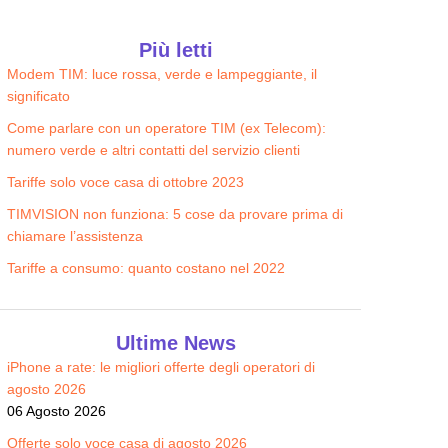
Edison WiFi + Luce e Gas
Sky Wifi
Più letti
22.90
22.90
€/MESE
€/MESE
Modem TIM: luce rossa, verde e lampeggiante, il
significato
Come parlare con un operatore TIM (ex Telecom):
numero verde e altri contatti del servizio clienti
Tariffe solo voce casa di ottobre 2023
TIMVISION non funziona: 5 cose da provare prima di
chiamare l’assistenza
Tariffe a consumo: quanto costano nel 2022
Ultime News
iPhone a rate: le migliori offerte degli operatori di
agosto 2026
06 Agosto 2026
Offerte solo voce casa di agosto 2026