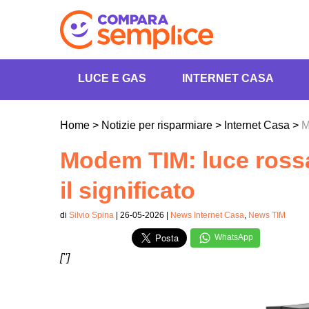
LUCE E GAS
INTERNET CASA
Home
>
Notizie per risparmiare
>
Internet Casa
>
M
Modem TIM: luce rossa
il significato
di
Silvio Spina
| 26-05-2026 |
News Internet Casa
,
News TIM
WhatsApp
['']