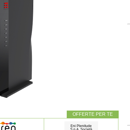
Eni Plenitude
S.p.A. Società