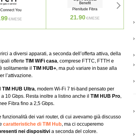
Benefit
Plenitude Fibra
 Connect You
21.90
.99
€/MESE
€/MESE
i a diversi apparati, a seconda dell’offerta attiva, della
pali offerte
TIM WiFi casa
, comprese FTTC, FTTH e
è solitamente il
TIM HUB+
, ma può variare in base alla
er l’attivazione.
il
TIM HUB Ultra
, modem Wi-Fi 7 tri-band pensato per
 a 10 Gbps. Resta inoltre a listino anche il
TIM HUB Pro
,
inee Fibra fino a 2,5 Gbps.
e funzionalità dei vari router, di cui avevamo già discusso
le
caratteristiche di TIM Hub
, ma ci occuperemo
presenti nei dispositivi
a seconda del colore.