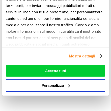
terze parti, per inviarti messaggi pubblicitari mirati e
servizi in linea con le tue preferenze, per personalizzare
contenuti ed annunci, per fornire funzionalità dei social
Netflix ISP Speed Index
Offerte FTTC di luglio 2026
media e per analizzare il nostro traffico. Condividiamo
luglio 2026: sono ancora sei
inoltre informazioni sul modo in cui utilizza il nostro sito
gli operatori al primo posto
con i nostri partner che si occupano di analisi dei dati
web, pubblicità e social media, i quali potrebbero
combinarle con altre informazioni che ha fornito loro o
Mostra dettagli
che hanno raccolto dal suo utilizzo dei loro servizi. Vedi
la nostra
cookie policy
. Puoi liberamente prestare,
rifiutare o personalizzare il tuo consenso: cliccando sul
Accetta tutti
Offerte internet casa con
tasto "Accetta tutti”, selezionando le diverse categorie di
bollettino postale – luglio
cookies o installando solo i cookie strettamente
2026
Personalizza
necessari.