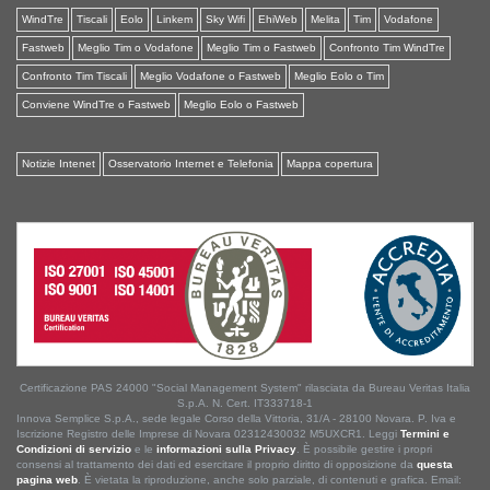
WindTre
Tiscali
Eolo
Linkem
Sky Wifi
EhiWeb
Melita
Tim
Vodafone
Fastweb
Meglio Tim o Vodafone
Meglio Tim o Fastweb
Confronto Tim WindTre
Confronto Tim Tiscali
Meglio Vodafone o Fastweb
Meglio Eolo o Tim
Conviene WindTre o Fastweb
Meglio Eolo o Fastweb
Notizie Intenet
Osservatorio Internet e Telefonia
Mappa copertura
Certificazione PAS 24000 "Social Management System" rilasciata da Bureau Veritas Italia
S.p.A. N. Cert. IT333718-1
Innova Semplice S.p.A., sede legale Corso della Vittoria, 31/A - 28100 Novara. P. Iva e
Iscrizione Registro delle Imprese di Novara 02312430032 M5UXCR1. Leggi
Termini e
Condizioni di servizio
e le
informazioni sulla Privacy
. È possibile gestire i propri
consensi al trattamento dei dati ed esercitare il proprio diritto di opposizione da
questa
pagina web
. È vietata la riproduzione, anche solo parziale, di contenuti e grafica. Email: