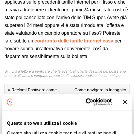
applicava sulle precedenti tariffe Internet per il fisso e che
mirava a trattenere i clienti per i primi 24 mesi. Tale costo è
stato poi cancellato con l’arrivo delle TIM Super. Avete già
superato i 24 mesi oppure vi è stata rimodulata l’offerta e
state valutando un cambio operatore su fisso? Potreste
fare subito un
confronto delle tariffe Internet casa
per
trovare subito un’alternativa conveniente, così da
risparmiare sensibilmente sulla bolletta.
Si invita il lettore a verificare che le eventuali offerte descritte nel post siano
ancora attivabili e vengano proposte alle stesse condizioni economiche
«
Reclami Fastweb: come
Come navigare in incognito
effettuarli, il modulo
»
necessario e l’iter
Articoli Correlati
Questo sito web utilizza i cookie
Questo sito utilizza cookie tecnici e di profilazione di